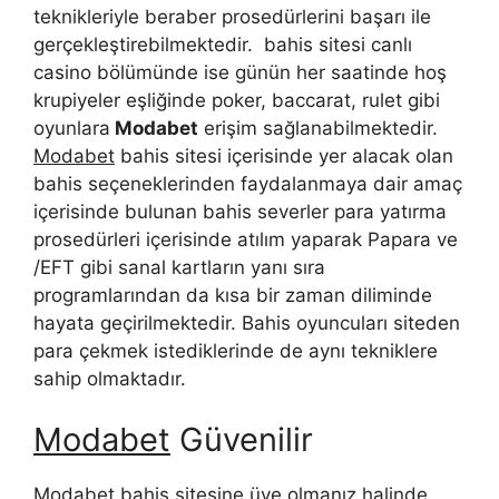
teknikleriyle beraber prosedürlerini başarı ile
gerçekleştirebilmektedir. bahis sitesi canlı
casino bölümünde ise günün her saatinde hoş
krupiyeler eşliğinde poker, baccarat, rulet gibi
oyunlara
Modabet
erişim sağlanabilmektedir.
Modabet
bahis sitesi içerisinde yer alacak olan
bahis seçeneklerinden faydalanmaya dair amaç
içerisinde bulunan bahis severler para yatırma
prosedürleri içerisinde atılım yaparak Papara ve
/EFT gibi sanal kartların yanı sıra
programlarından da kısa bir zaman diliminde
hayata geçirilmektedir. Bahis oyuncuları siteden
para çekmek istediklerinde de aynı tekniklere
sahip olmaktadır.
Modabet
Güvenilir
Modabet
bahis sitesine üye olmanız halinde