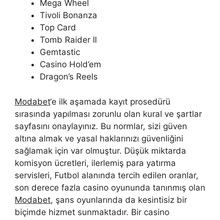
Mega Wheel
Tivoli Bonanza
Top Card
Tomb Raider II
Gemtastic
Casino Hold’em
Dragon’s Reels
Modabet
‘e ilk aşamada kayıt prosedürü
sırasında yapılması zorunlu olan kural ve şartlar
sayfasını onaylayınız. Bu normlar, sizi güven
altına almak ve yasal haklarınızı güvenliğini
sağlamak için var olmuştur. Düşük miktarda
komisyon ücretleri, ilerlemiş para yatırma
servisleri, Futbol alanında tercih edilen oranlar,
son derece fazla casino oyununda tanınmış olan
Modabet
, şans oyunlarında da kesintisiz bir
biçimde hizmet sunmaktadır. Bir casino