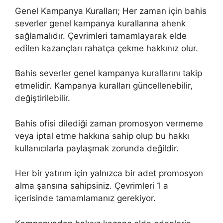
Genel Kampanya Kuralları; Her zaman için bahis
severler genel kampanya kurallarına ahenk
sağlamalıdır. Çevrimleri tamamlayarak elde
edilen kazançları rahatça çekme hakkınız olur.
Bahis severler genel kampanya kurallarını takip
etmelidir. Kampanya kuralları güncellenebilir,
değiştirilebilir.
Bahis ofisi dilediği zaman promosyon vermeme
veya iptal etme hakkına sahip olup bu hakkı
kullanıcılarla paylaşmak zorunda değildir.
Her bir yatırım için yalnızca bir adet promosyon
alma şansına sahipsiniz. Çevrimleri 1 a
içerisinde tamamlamanız gerekiyor.