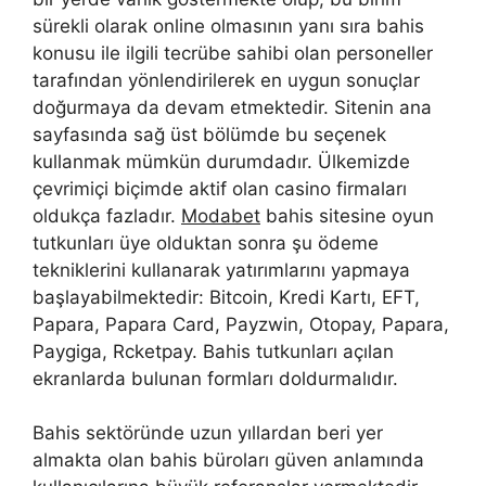
sürekli olarak online olmasının yanı sıra bahis
konusu ile ilgili tecrübe sahibi olan personeller
tarafından yönlendirilerek en uygun sonuçlar
doğurmaya da devam etmektedir. Sitenin ana
sayfasında sağ üst bölümde bu seçenek
kullanmak mümkün durumdadır. Ülkemizde
çevrimiçi biçimde aktif olan casino firmaları
oldukça fazladır.
Modabet
bahis sitesine oyun
tutkunları üye olduktan sonra şu ödeme
tekniklerini kullanarak yatırımlarını yapmaya
başlayabilmektedir: Bitcoin, Kredi Kartı, EFT,
Papara, Papara Card, Payzwin, Otopay, Papara,
Paygiga, Rcketpay. Bahis tutkunları açılan
ekranlarda bulunan formları doldurmalıdır.
Bahis sektöründe uzun yıllardan beri yer
almakta olan bahis büroları güven anlamında