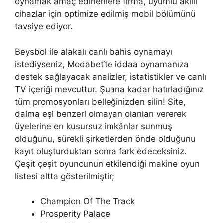
oynamak amaç edinenlere firma, uyumlu akıllı
cihazlar için optimize edilmiş mobil bölümünü
tavsiye ediyor.
Beysbol ile alakalı canlı bahis oynamayı
istediyseniz,
Modabet
‘te iddaa oynamanıza
destek sağlayacak analizler, istatistikler ve canlı
TV içeriği mevcuttur. Şuana kadar hatırladığınız
tüm promosyonları belleğinizden silin! Site,
daima eşi benzeri olmayan olanları vererek
üyelerine en kusursuz imkânlar sunmuş
olduğunu, sürekli şirketlerden önde olduğunu
kayıt oluşturduktan sonra fark edeceksiniz.
Çeşit çeşit oyuncunun etkilendiği makine oyun
listesi altta gösterilmiştir;
Champion Of The Track
Prosperity Palace