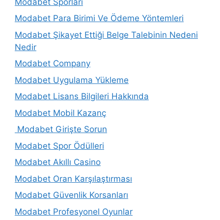
Modabet Sporları
Modabet Para Birimi Ve Ödeme Yöntemleri
Modabet Şikayet Ettiği Belge Talebinin Nedeni
Nedir
Modabet Company
Modabet Uygulama Yükleme
Modabet Lisans Bilgileri Hakkında
Modabet Mobil Kazanç
Modabet Girişte Sorun
Modabet Spor Ödülleri
Modabet Akıllı Casino
Modabet Oran Karşılaştırması
Modabet Güvenlik Korsanları
Modabet Profesyonel Oyunlar