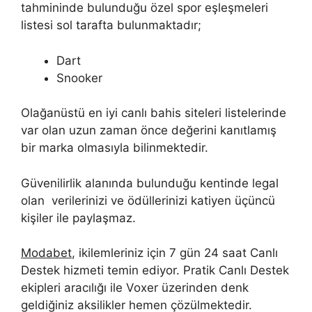
tahmininde bulunduğu özel spor eşleşmeleri
listesi sol tarafta bulunmaktadır;
Dart
Snooker
Olağanüstü en iyi canlı bahis siteleri listelerinde
var olan uzun zaman önce değerini kanıtlamış
bir marka olmasıyla bilinmektedir.
Güvenilirlik alanında bulunduğu kentinde legal
olan verilerinizi ve ödüllerinizi katiyen üçüncü
kişiler ile paylaşmaz.
Modabet
, ikilemleriniz için 7 gün 24 saat Canlı
Destek hizmeti temin ediyor. Pratik Canlı Destek
ekipleri aracılığı ile Voxer üzerinden denk
geldiğiniz aksilikler hemen çözülmektedir.