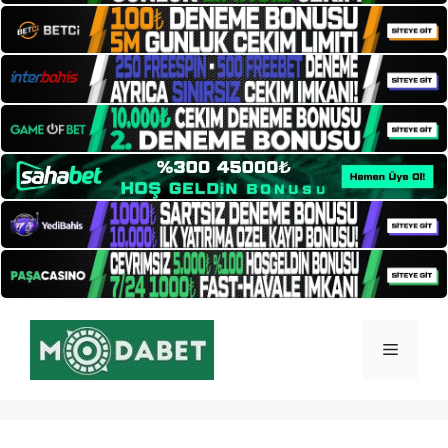
İçeriğe
atla
Menü