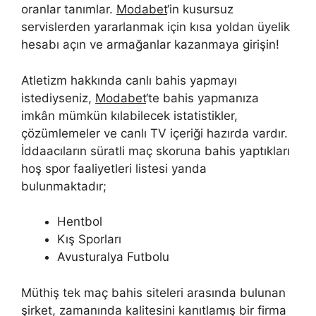
oranlar tanımlar.
Modabet
‘in kusursuz
servislerden yararlanmak için kısa yoldan üyelik
hesabı açın ve armağanlar kazanmaya girişin!
Atletizm hakkında canlı bahis yapmayı
istediyseniz,
Modabet
‘te bahis yapmanıza
imkân mümkün kılabilecek istatistikler,
çözümlemeler ve canlı TV içeriği hazırda vardır.
İddaacıların süratli maç skoruna bahis yaptıkları
hoş spor faaliyetleri listesi yanda
bulunmaktadır;
Hentbol
Kış Sporları
Avusturalya Futbolu
Müthiş tek maç bahis siteleri arasında bulunan
şirket, zamanında kalitesini kanıtlamış bir firma