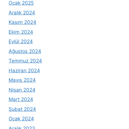
Ocak 2025
Aralık 2024
Kasım 2024
Ekim 2024
Eylül 2024
Ağustos 2024
Temmuz 2024
Haziran 2024
Mayıs 2024
Nisan 2024
Mart 2024
Şubat 2024
Ocak 2024
Aralık 2023