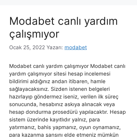
Modabet canlı yardım
çalışmıyor
Ocak 25, 2022
Yazarı:
modabet
Modabet canlı yardım çalışmıyor Modabet canlı
yardım çalışmıyor sitesi hesap incelemesi
bildirimi aldığınız andan itibaren, hamle
sağlayacaksınız. Sizden istenen belgeleri
hazırlayıp göndermez iseniz, verilen ilk süreç
sonucunda, hesabınız askıya alınacak veya
hesap dondurma prosedürü yapılacaktır. Hesap
sistem üzerinde kayıtlıdır yalnız, para
yatırmanız, bahis yapmanız, oyun oynamanız,
para kazanma şansını elde etmeniz mümkün