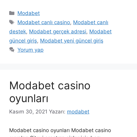
Kategoriler
Modabet
Etiketler
Modabet canlı casino
,
Modabet canlı
destek
,
Modabet gerçek adresi
,
Modabet
güncel giriş
,
Modabet yeni güncel giriş
Yorum yap
Modabet casino
oyunları
Kasım 30, 2021
Yazarı:
modabet
Modabet casino oyunları Modabet casino