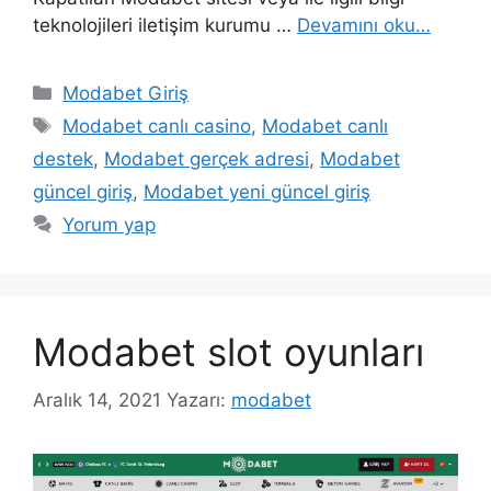
teknolojileri iletişim kurumu …
Devamını oku…
Kategoriler
Modabet Giriş
Etiketler
Modabet canlı casino
,
Modabet canlı
destek
,
Modabet gerçek adresi
,
Modabet
güncel giriş
,
Modabet yeni güncel giriş
Yorum yap
Modabet slot oyunları
Aralık 14, 2021
Yazarı:
modabet