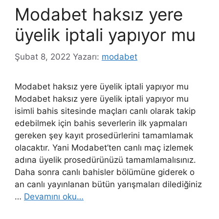
Modabet haksız yere
üyelik iptali yapıyor mu
Şubat 8, 2022
Yazarı:
modabet
Modabet haksız yere üyelik iptali yapıyor mu
Modabet haksız yere üyelik iptali yapıyor mu
isimli bahis sitesinde maçları canlı olarak takip
edebilmek için bahis severlerin ilk yapmaları
gereken şey kayıt prosedürlerini tamamlamak
olacaktır. Yani Modabet’ten canlı maç izlemek
adına üyelik prosedürünüzü tamamlamalısınız.
Daha sonra canlı bahisler bölümüne giderek o
an canlı yayınlanan bütün yarışmaları dilediğiniz
…
Devamını oku…