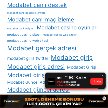
Modabet canlı destek
modabet canlı destek işlemleri
Modabet canlı maç izleme
Modabet casino oyunları
modabet canlı müşteri
modabet casino sitesi
modabet casino web siteleri
modabet casino web sitesi
Modabet gerçek adresi
Modabet giriş
modabet giris twitter
Modabet giriş adresi
Modabet Girişi
Modabet giriş yap
Modabet Güncel Adres
Modabet güncel adresi
Modabet güncel giriş
×
Modabet güvenilir mi