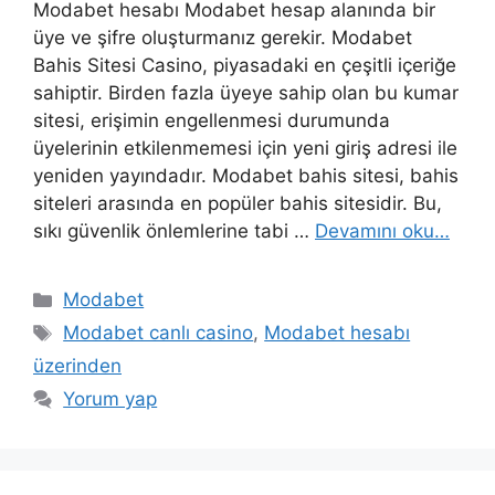
Modabet hesabı Modabet hesap alanında bir
üye ve şifre oluşturmanız gerekir. Modabet
Bahis Sitesi Casino, piyasadaki en çeşitli içeriğe
sahiptir. Birden fazla üyeye sahip olan bu kumar
sitesi, erişimin engellenmesi durumunda
üyelerinin etkilenmemesi için yeni giriş adresi ile
yeniden yayındadır. Modabet bahis sitesi, bahis
siteleri arasında en popüler bahis sitesidir. Bu,
sıkı güvenlik önlemlerine tabi …
Devamını oku…
Kategoriler
Modabet
Etiketler
Modabet canlı casino
,
Modabet hesabı
üzerinden
Yorum yap