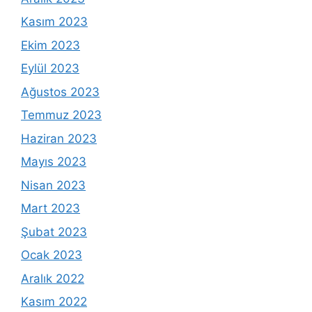
Kasım 2023
Ekim 2023
Eylül 2023
Ağustos 2023
Temmuz 2023
Haziran 2023
Mayıs 2023
Nisan 2023
Mart 2023
Şubat 2023
Ocak 2023
Aralık 2022
Kasım 2022