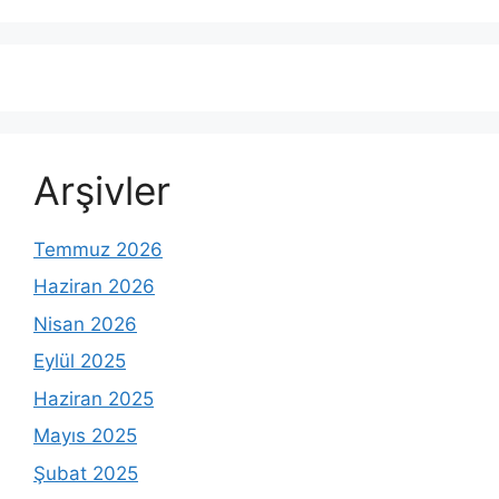
Arşivler
Temmuz 2026
Haziran 2026
Nisan 2026
Eylül 2025
Haziran 2025
Mayıs 2025
Şubat 2025