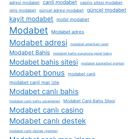
canli modabet
adresi modabet
casino sitesi modabet
güncel modabet
giris modabet
güncel adresi modabet
kayit modabet
mobil modabet
Modabet
Modabet adres
Modabet adresi
modabet amerikan ruleti
Modabet Bahis
modabet bahis kuponuna genel bakış
Modabet bahis sitesi
modabet basketbol oranları
Modabet bonus
modabet canli
modabet canli maç izle
Modabet canlı bahis
Modabet Canlı Bahis Sitesi
modabet canlı bahis seçenekleri
Modabet canlı casino
Modabet canlı destek
modabet canlı destek işlemleri