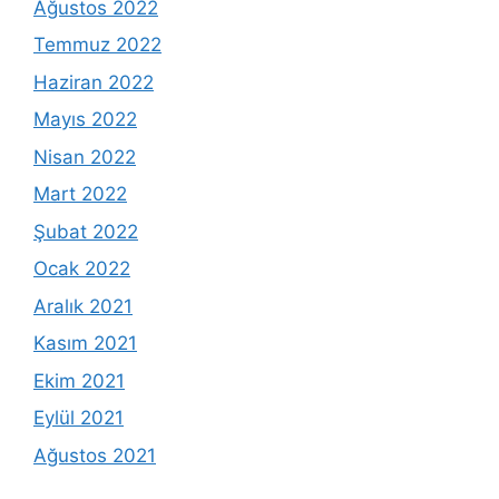
Ağustos 2022
Temmuz 2022
Haziran 2022
Mayıs 2022
Nisan 2022
Mart 2022
Şubat 2022
Ocak 2022
Aralık 2021
Kasım 2021
Ekim 2021
Eylül 2021
Ağustos 2021