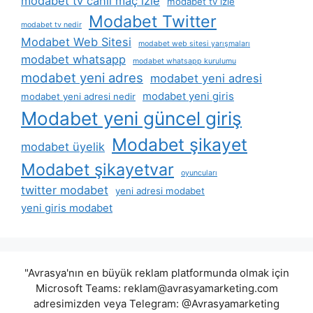
modabet tv canli maç izle
modabet tv izle
Modabet Twitter
modabet tv nedir
Modabet Web Sitesi
modabet web sitesi yarışmaları
modabet whatsapp
modabet whatsapp kurulumu
modabet yeni adres
modabet yeni adresi
modabet yeni giris
modabet yeni adresi nedir
Modabet yeni güncel giriş
Modabet şikayet
modabet üyelik
Modabet şikayetvar
oyuncuları
twitter modabet
yeni adresi modabet
yeni giris modabet
"Avrasya'nın en büyük reklam platformunda olmak için
Microsoft Teams:
reklam@avrasyamarketing.com
adresimizden veya Telegram: @Avrasyamarketing