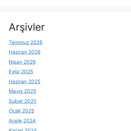
Arşivler
Temmuz 2026
Haziran 2026
Nisan 2026
Eylül 2025
Haziran 2025
Mayıs 2025
Şubat 2025
Ocak 2025
Aralık 2024
Kasım 2024