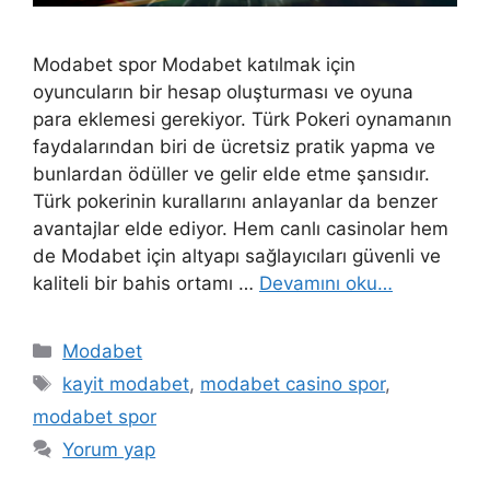
Modabet spor Modabet katılmak için
oyuncuların bir hesap oluşturması ve oyuna
para eklemesi gerekiyor. Türk Pokeri oynamanın
faydalarından biri de ücretsiz pratik yapma ve
bunlardan ödüller ve gelir elde etme şansıdır.
Türk pokerinin kurallarını anlayanlar da benzer
avantajlar elde ediyor. Hem canlı casinolar hem
de Modabet için altyapı sağlayıcıları güvenli ve
kaliteli bir bahis ortamı …
Devamını oku…
Kategoriler
Modabet
Etiketler
kayit modabet
,
modabet casino spor
,
modabet spor
Yorum yap