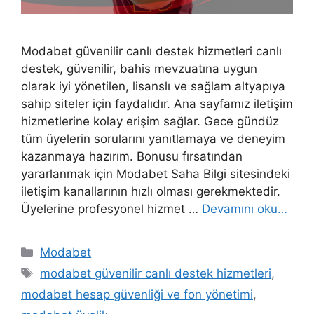
Modabet güvenilir canlı destek hizmetleri canlı
destek, güvenilir, bahis mevzuatına uygun
olarak iyi yönetilen, lisanslı ve sağlam altyapıya
sahip siteler için faydalıdır. Ana sayfamız iletişim
hizmetlerine kolay erişim sağlar. Gece gündüz
tüm üyelerin sorularını yanıtlamaya ve deneyim
kazanmaya hazırım. Bonusu fırsatından
yararlanmak için Modabet Saha Bilgi sitesindeki
iletişim kanallarının hızlı olması gerekmektedir.
Üyelerine profesyonel hizmet …
Devamını oku…
Kategoriler
Modabet
Etiketler
modabet güvenilir canlı destek hizmetleri
,
modabet hesap güvenliği ve fon yönetimi
,