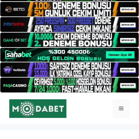
İçeriğe
atla
Menü