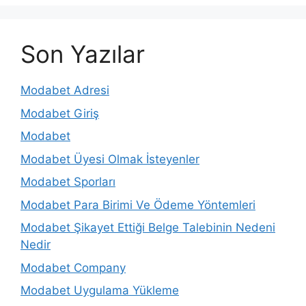
Son Yazılar
Modabet Adresi
Modabet Giriş
Modabet
Modabet Üyesi Olmak İsteyenler
Modabet Sporları
Modabet Para Birimi Ve Ödeme Yöntemleri
Modabet Şikayet Ettiği Belge Talebinin Nedeni
Nedir
Modabet Company
Modabet Uygulama Yükleme