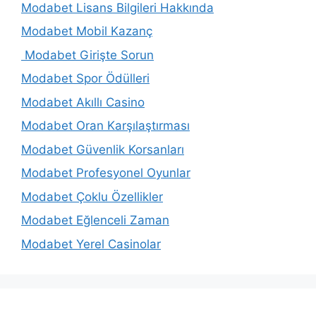
Modabet Lisans Bilgileri Hakkında
Modabet Mobil Kazanç
Modabet Girişte Sorun
Modabet Spor Ödülleri
Modabet Akıllı Casino
Modabet Oran Karşılaştırması
Modabet Güvenlik Korsanları
Modabet Profesyonel Oyunlar
Modabet Çoklu Özellikler
Modabet Eğlenceli Zaman
Modabet Yerel Casinolar