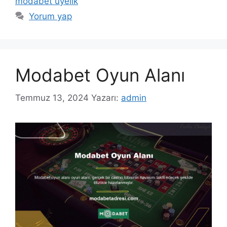
modabet üyelik
Yorum yap
Modabet Oyun Alanı
Temmuz 13, 2024
Yazarı:
admin