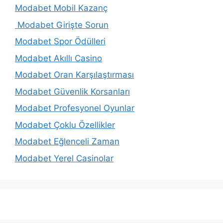
Modabet Mobil Kazanç
Modabet Girişte Sorun
Modabet Spor Ödülleri
Modabet Akıllı Casino
Modabet Oran Karşılaştırması
Modabet Güvenlik Korsanları
Modabet Profesyonel Oyunlar
Modabet Çoklu Özellikler
Modabet Eğlenceli Zaman
Modabet Yerel Casinolar