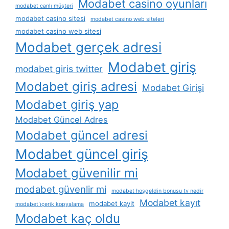
Modabet casino oyunları
modabet canlı müşteri
modabet casino sitesi
modabet casino web siteleri
modabet casino web sitesi
Modabet gerçek adresi
Modabet giriş
modabet giris twitter
Modabet giriş adresi
Modabet Girişi
Modabet giriş yap
Modabet Güncel Adres
Modabet güncel adresi
Modabet güncel giriş
Modabet güvenilir mi
modabet güvenlir mi
modabet hoşgeldin bonusu tv nedir
Modabet kayıt
modabet kayit
modabet i̇çerik kopyalama
Modabet kaç oldu