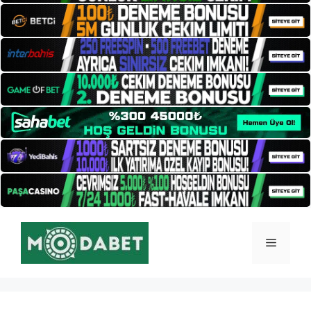
İçeriğe
atla
Menü