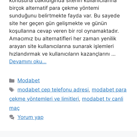
konusuna bakıldığında sitenin kullanıcılarına
birçok alternatif para çekme yöntemi
sunduğunu belirtmekte fayda var. Bu sayede
site her geçen gün gelişmekte ve günün
koşullarına cevap veren bir rol oynamaktadır.
Amacımız bu alternatifleri her zaman yenilik
arayan site kullanıcılarına sunarak işlemleri
hızlandırmak ve kullanıcıların kazançlarını …
Devamını oku…
Kategoriler
Modabet
Etiketler
modabet cep telefonu adresi
,
modabet para
çekme yöntemleri ve limitleri
,
modabet tv canli
maç
Yorum yap