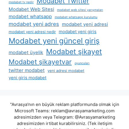
Modabet Twitter
modabet tv nedir
Modabet Web Sitesi
modabet web sitesi yarışmaları
modabet whatsapp
modabet whatsapp kurulumu
modabet yeni adres
modabet yeni adresi
modabet yeni giris
modabet yeni adresi nedir
Modabet yeni güncel giriş
Modabet şikayet
modabet üyelik
Modabet şikayetvar
oyuncuları
twitter modabet
yeni adresi modabet
yeni giris modabet
"Avrasya'nın en büyük reklam platformunda olmak için
Microsoft Teams:
reklam@avrasyamarketing.com
adresimizden veya Telegram: @Avrasyamarketing
adresimizden irtibat kurabilirsiniz. (Tek iletişim