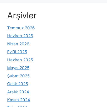
Arşivler
Temmuz 2026
Haziran 2026
Nisan 2026
Eylül 2025
Haziran 2025
Mayıs 2025
Şubat 2025
Ocak 2025
Aralık 2024
Kasım 2024