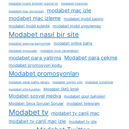
modabet lisans bilgileri güncel mi
modabet lisansları
modabet maç izle
modabet maç duyuruları
modabet maç izleme
modabet mobil casino
modabet mobil kolaylık
modabet mobil uygulaması
Modabet nasıl bir site
modabet online bahis
modabet onayına başvurmak
modabet oyuncuları
modabet oyun seçenekleri
Modabet para çekme
modabet para yatirma
modabet promosyon kodu
Modabet promosyonları
modabet sanal bahis raporu
modabet saygın site
modabet sistemsel
Modabet SMS İptali
modabet site kuralları
Modabet sosyal medya
modabet spor bahisleri
Modabet Sıkça Sorulan Sorular
modabet telegram
Modabet tv
modabet tv canli maç
modabet tv canli maç izle
modabet tv izle