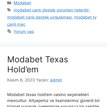
Kategoriler
Modabet
Etiketler
modabet canlı destek sorunları nelerdir
,
modabet canlı destek uygulaması
,
modabet tv
canli maç
Yorum yap
Modabet Texas
Hold’em
Kasım 8, 2023
Yazarı:
admin
Modabet texas hold’em casino seçenekleri
mevcuttur. Altyapımız ve lisanslarımız güvenli bir
hizmet sunarak üyelerimize sorunsuz bir şekilde