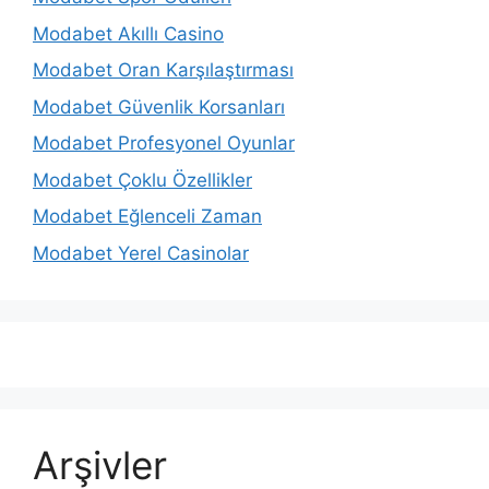
Modabet Akıllı Casino
Modabet Oran Karşılaştırması
Modabet Güvenlik Korsanları
Modabet Profesyonel Oyunlar
Modabet Çoklu Özellikler
Modabet Eğlenceli Zaman
Modabet Yerel Casinolar
Arşivler