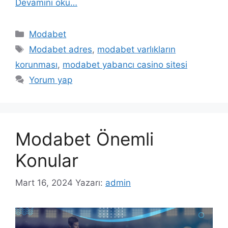
Devamını oku…
Kategoriler
Modabet
Etiketler
Modabet adres
,
modabet varlıkların
korunması
,
modabet yabancı casino sitesi
Yorum yap
Modabet Önemli
Konular
Mart 16, 2024
Yazarı:
admin