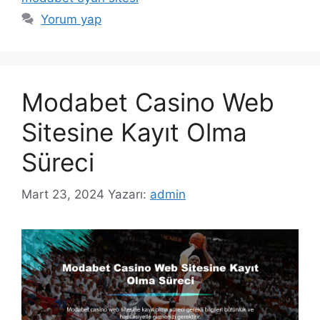
Yorum yap
Modabet Casino Web
Sitesine Kayıt Olma
Süreci
Mart 23, 2024
Yazarı:
admin