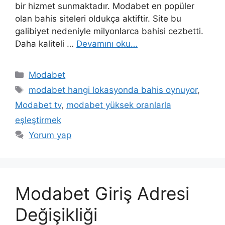
bir hizmet sunmaktadır. Modabet en popüler
olan bahis siteleri oldukça aktiftir. Site bu
galibiyet nedeniyle milyonlarca bahisi cezbetti.
Daha kaliteli …
Devamını oku…
Kategoriler
Modabet
Etiketler
modabet hangi lokasyonda bahis oynuyor
,
Modabet tv
,
modabet yüksek oranlarla
eşleştirmek
Yorum yap
Modabet Giriş Adresi
Değişikliği