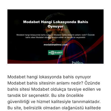
Modabet hangi lokasyonda bahis oynuyor
Modabet bahis sitesinin anlamı nedir? Özünde
bahis sitesi Modabet oldukça tavsiye edilen ve
tanıdık bir seçenektir. Bu site öncelikle
güvenilirliği ve hizmet kalitesiyle tanınmaktadır.
Bu site, belirsizlik olmadan olağanüstü kalitede