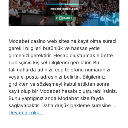
Modabet casino web sitesine kayıt olma süreci
gerekli bilgileri bütünlük ve hassasiyetle
girmenizi gerektirir. Hesap oluşturmak elbette
bahisçinin kişisel bilgilerini gerektirir. Bu
talimatlarda adınızı, cep telefonu numaranızı
veya e-posta adresinizi belirtin. Bilgilerinizi
girdikten ve sözleşmeyi kabul ettikten sonra
kayıt olup bir Modabet hesabı oluşturabilirsiniz.
Bunu yaptığınız anda Modabet size fayda
sağlayacaktır. Daha düşük bekleme süresine …
Devamını oku…