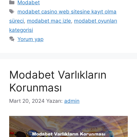
Kategoriler
Modabet
Etiketler
modabet casino web sitesine kayıt olma
süreci
,
modabet maç izle
,
modabet oyunları
kategorisi
Yorum yap
Modabet Varlıkların
Korunması
Mart 20, 2024
Yazarı:
admin