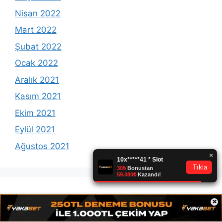
Nisan 2022
Mart 2022
Şubat 2022
Ocak 2022
Aralık 2021
Kasım 2021
Ekim 2021
Eylül 2021
Ağustos 2021
Kategoriler
×