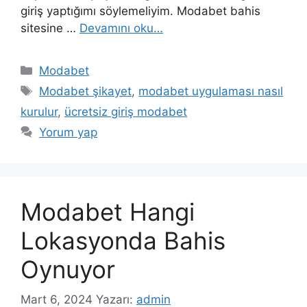
giriş yaptığımı söylemeliyim. Modabet bahis
sitesine …
Devamını oku…
Kategoriler
Modabet
Etiketler
Modabet şikayet
,
modabet uygulaması nasıl
kurulur
,
ücretsiz giriş modabet
Yorum yap
Modabet Hangi
Lokasyonda Bahis
Oynuyor
Mart 6, 2024
Yazarı:
admin