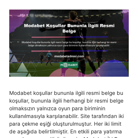
Modabet koşullar bununla ilgili resmi belge bu
koşullar, bununla ilgili herhangi bir resmi belge
olmaksızın yalnızca oyun para biriminin
kullanılmasıyla karşılanabilir. Site tarafından iki
para çekme eşiği oluşturulmuştur. Her iki limit
de aşağıda belirtilmiştir. En etkili para yatırma