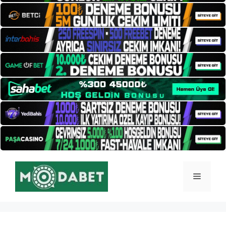
İçeriğe
atla
Menü