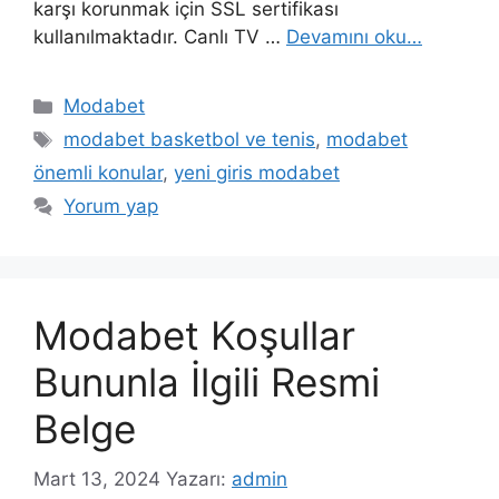
karşı korunmak için SSL sertifikası
kullanılmaktadır. Canlı TV …
Devamını oku…
Kategoriler
Modabet
Etiketler
modabet basketbol ve tenis
,
modabet
önemli konular
,
yeni giris modabet
Yorum yap
Modabet Koşullar
Bununla İlgili Resmi
Belge
Mart 13, 2024
Yazarı:
admin