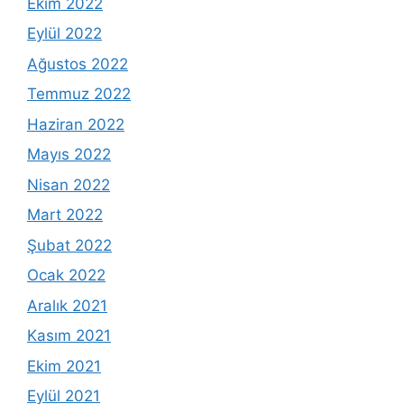
Ekim 2022
Eylül 2022
Ağustos 2022
Temmuz 2022
Haziran 2022
Mayıs 2022
Nisan 2022
Mart 2022
Şubat 2022
Ocak 2022
Aralık 2021
Kasım 2021
Ekim 2021
Eylül 2021