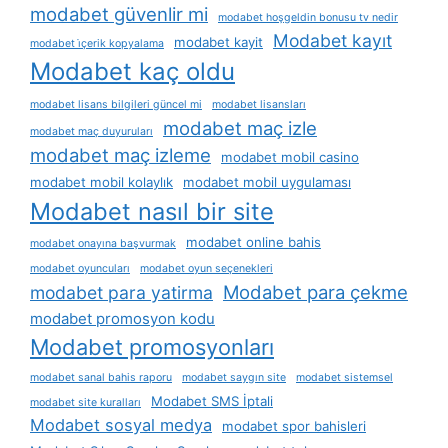
modabet güvenlir mi
modabet hoşgeldin bonusu tv nedir
Modabet kayıt
modabet kayit
modabet i̇çerik kopyalama
Modabet kaç oldu
modabet lisans bilgileri güncel mi
modabet lisansları
modabet maç izle
modabet maç duyuruları
modabet maç izleme
modabet mobil casino
modabet mobil kolaylık
modabet mobil uygulaması
Modabet nasıl bir site
modabet online bahis
modabet onayına başvurmak
modabet oyuncuları
modabet oyun seçenekleri
Modabet para çekme
modabet para yatirma
modabet promosyon kodu
Modabet promosyonları
modabet sanal bahis raporu
modabet saygın site
modabet sistemsel
Modabet SMS İptali
modabet site kuralları
Modabet sosyal medya
modabet spor bahisleri