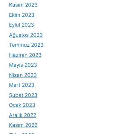
Kasım 2023
Ekim 2023
Eylül 2023
Ağustos 2023
Temmuz 2023
Haziran 2023
Mayıs 2023
Nisan 2023
Mart 2023
Şubat 2023
Ocak 2023
Aralık 2022
Kasım 2022