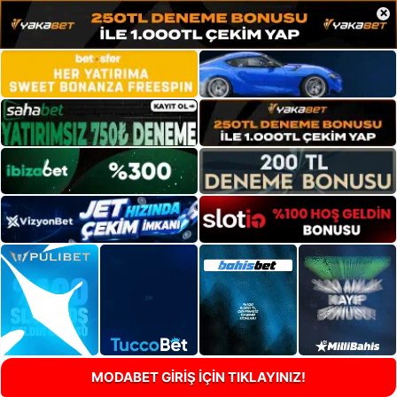
×
MODABET GİRİŞ İÇİN TIKLAYINIZ!