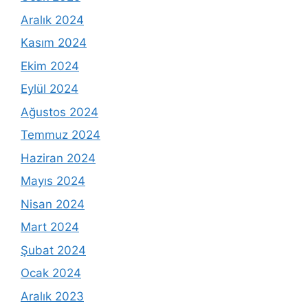
Aralık 2024
Kasım 2024
Ekim 2024
Eylül 2024
Ağustos 2024
Temmuz 2024
Haziran 2024
Mayıs 2024
Nisan 2024
Mart 2024
Şubat 2024
Ocak 2024
Aralık 2023