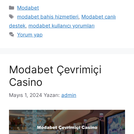
Kategoriler
Modabet
Etiketler
modabet bahis hizmetleri
,
Modabet canlı
destek
,
modabet kullanıcı yorumları
Yorum yap
Modabet Çevrimiçi
Casino
Mayıs 1, 2024
Yazarı:
admin