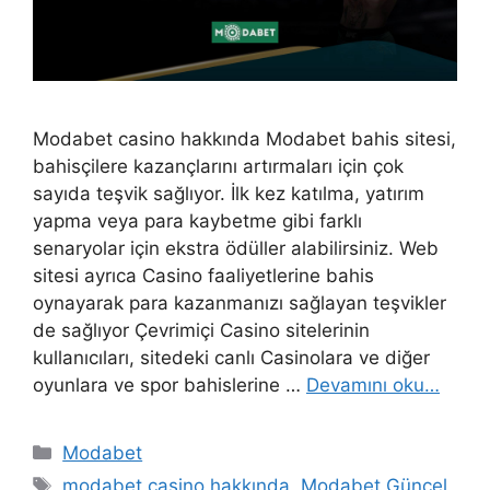
Modabet casino hakkında Modabet bahis sitesi,
bahisçilere kazançlarını artırmaları için çok
sayıda teşvik sağlıyor. İlk kez katılma, yatırım
yapma veya para kaybetme gibi farklı
senaryolar için ekstra ödüller alabilirsiniz. Web
sitesi ayrıca Casino faaliyetlerine bahis
oynayarak para kazanmanızı sağlayan teşvikler
de sağlıyor Çevrimiçi Casino sitelerinin
kullanıcıları, sitedeki canlı Casinolara ve diğer
oyunlara ve spor bahislerine …
Devamını oku…
Kategoriler
Modabet
Etiketler
modabet casino hakkında
,
Modabet Güncel