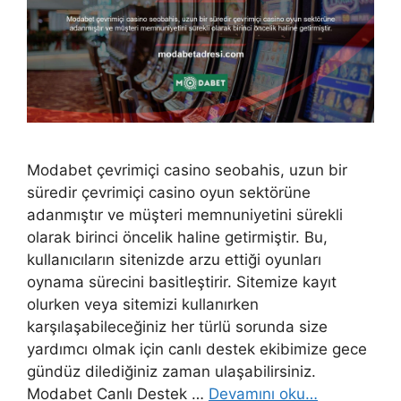
Modabet çevrimiçi casino seobahis, uzun bir
süredir çevrimiçi casino oyun sektörüne
adanmıştır ve müşteri memnuniyetini sürekli
olarak birinci öncelik haline getirmiştir. Bu,
kullanıcıların sitenizde arzu ettiği oyunları
oynama sürecini basitleştirir. Sitemize kayıt
olurken veya sitemizi kullanırken
karşılaşabileceğiniz her türlü sorunda size
yardımcı olmak için canlı destek ekibimize gece
gündüz dilediğiniz zaman ulaşabilirsiniz.
Modabet Canlı Destek …
Devamını oku…