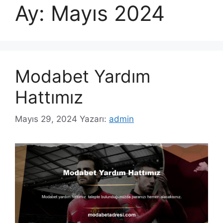
Ay:
Mayıs 2024
Modabet Yardım
Hattımız
Mayıs 29, 2024
Yazarı:
admin