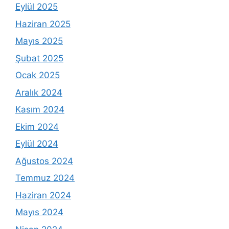
Eylül 2025
Haziran 2025
Mayıs 2025
Şubat 2025
Ocak 2025
Aralık 2024
Kasım 2024
Ekim 2024
Eylül 2024
Ağustos 2024
Temmuz 2024
Haziran 2024
Mayıs 2024