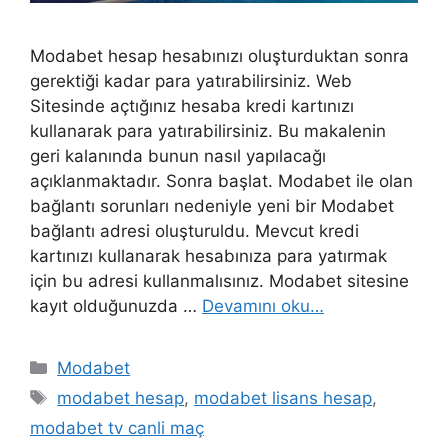
Modabet hesap hesabınızı oluşturduktan sonra
gerektiği kadar para yatırabilirsiniz. Web
Sitesinde açtığınız hesaba kredi kartınızı
kullanarak para yatırabilirsiniz. Bu makalenin
geri kalanında bunun nasıl yapılacağı
açıklanmaktadır. Sonra başlat. Modabet ile olan
bağlantı sorunları nedeniyle yeni bir Modabet
bağlantı adresi oluşturuldu. Mevcut kredi
kartınızı kullanarak hesabınıza para yatırmak
için bu adresi kullanmalısınız. Modabet sitesine
kayıt olduğunuzda …
Devamını oku…
Kategoriler
Modabet
Etiketler
modabet hesap
,
modabet lisans hesap
,
modabet tv canli maç