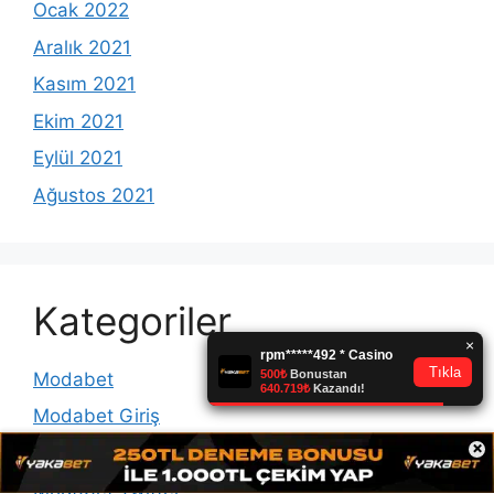
Ocak 2022
Aralık 2021
Kasım 2021
Ekim 2021
Eylül 2021
Ağustos 2021
Kategoriler
Modabet
Modabet Giriş
×
Modabet Şikayet
Modabet Twitter