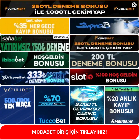
×
MODABET GİRİŞ İÇİN TIKLAYINIZ!