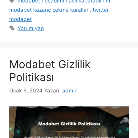
modabet hesabımı nasıl kapatabilirim
,
modabet kazanç çekme kuralları
,
twitter
modabet
Yorum yap
Modabet Gizlilik
Politikası
Ocak 6, 2024
Yazarı:
admin