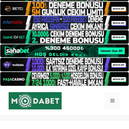
İçeriğe
atla
Menü