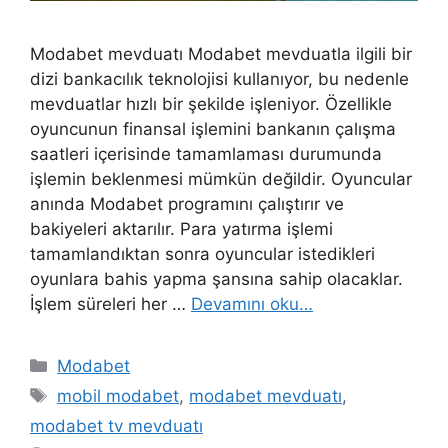
Modabet mevduatı Modabet mevduatla ilgili bir
dizi bankacılık teknolojisi kullanıyor, bu nedenle
mevduatlar hızlı bir şekilde işleniyor. Özellikle
oyuncunun finansal işlemini bankanın çalışma
saatleri içerisinde tamamlaması durumunda
işlemin beklenmesi mümkün değildir. Oyuncular
anında Modabet programını çalıştırır ve
bakiyeleri aktarılır. Para yatırma işlemi
tamamlandıktan sonra oyuncular istedikleri
oyunlara bahis yapma şansına sahip olacaklar.
İşlem süreleri her …
Devamını oku…
Kategoriler
Modabet
Etiketler
mobil modabet
,
modabet mevduatı
,
modabet tv mevduatı