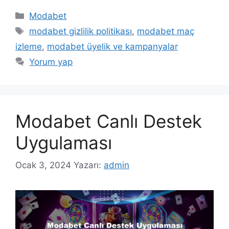
Kategoriler
Modabet
Etiketler
modabet gizlilik politikası
,
modabet maç
izleme
,
modabet üyelik ve kampanyalar
Yorum yap
Modabet Canlı Destek
Uygulaması
Ocak 3, 2024
Yazarı:
admin