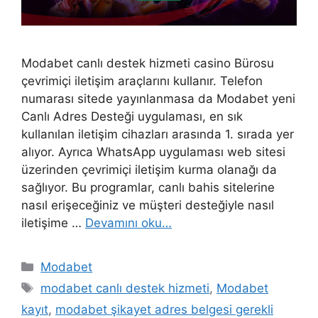
Modabet canlı destek hizmeti casino Bürosu
çevrimiçi iletişim araçlarını kullanır. Telefon
numarası sitede yayınlanmasa da Modabet yeni
Canlı Adres Desteği uygulaması, en sık
kullanılan iletişim cihazları arasında 1. sırada yer
alıyor. Ayrıca WhatsApp uygulaması web sitesi
üzerinden çevrimiçi iletişim kurma olanağı da
sağlıyor. Bu programlar, canlı bahis sitelerine
nasıl erişeceğiniz ve müşteri desteğiyle nasıl
iletişime …
Devamını oku…
Kategoriler
Modabet
Etiketler
modabet canlı destek hizmeti
,
Modabet
kayıt
,
modabet şikayet adres belgesi gerekli