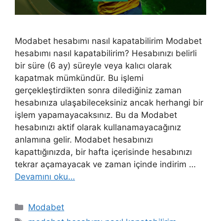
Modabet hesabımı nasıl kapatabilirim Modabet
hesabımı nasıl kapatabilirim? Hesabınızı belirli
bir süre (6 ay) süreyle veya kalıcı olarak
kapatmak mümkündür. Bu işlemi
gerçekleştirdikten sonra dilediğiniz zaman
hesabınıza ulaşabileceksiniz ancak herhangi bir
işlem yapamayacaksınız. Bu da Modabet
hesabınızı aktif olarak kullanamayacağınız
anlamına gelir. Modabet hesabınızı
kapattığınızda, bir hafta içerisinde hesabınızı
tekrar açamayacak ve zaman içinde indirim …
Devamını oku…
Kategoriler
Modabet
Etiketler