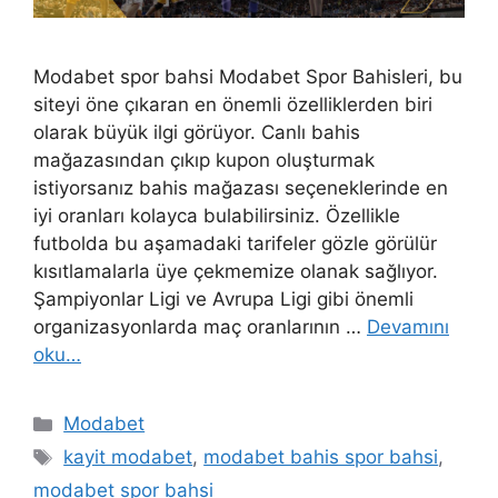
Modabet spor bahsi Modabet Spor Bahisleri, bu
siteyi öne çıkaran en önemli özelliklerden biri
olarak büyük ilgi görüyor. Canlı bahis
mağazasından çıkıp kupon oluşturmak
istiyorsanız bahis mağazası seçeneklerinde en
iyi oranları kolayca bulabilirsiniz. Özellikle
futbolda bu aşamadaki tarifeler gözle görülür
kısıtlamalarla üye çekmemize olanak sağlıyor.
Şampiyonlar Ligi ve Avrupa Ligi gibi önemli
organizasyonlarda maç oranlarının …
Devamını
oku…
Kategoriler
Modabet
Etiketler
kayit modabet
,
modabet bahis spor bahsi
,
modabet spor bahsi