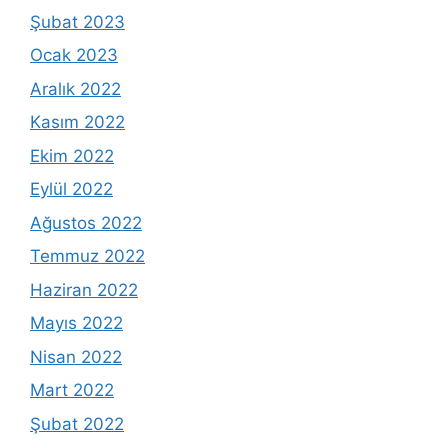
Şubat 2023
Ocak 2023
Aralık 2022
Kasım 2022
Ekim 2022
Eylül 2022
Ağustos 2022
Temmuz 2022
Haziran 2022
Mayıs 2022
Nisan 2022
Mart 2022
Şubat 2022