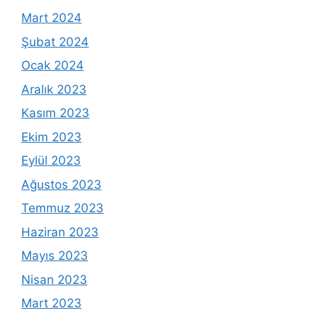
Mart 2024
Şubat 2024
Ocak 2024
Aralık 2023
Kasım 2023
Ekim 2023
Eylül 2023
Ağustos 2023
Temmuz 2023
Haziran 2023
Mayıs 2023
Nisan 2023
Mart 2023