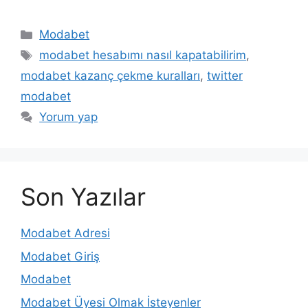
Kategoriler
Modabet
Etiketler
modabet hesabımı nasıl kapatabilirim
,
modabet kazanç çekme kuralları
,
twitter
modabet
Yorum yap
Son Yazılar
Modabet Adresi
Modabet Giriş
Modabet
Modabet Üyesi Olmak İsteyenler