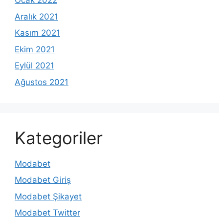
Ocak 2022
Aralık 2021
Kasım 2021
Ekim 2021
Eylül 2021
Ağustos 2021
Kategoriler
Modabet
Modabet Giriş
Modabet Şikayet
Modabet Twitter