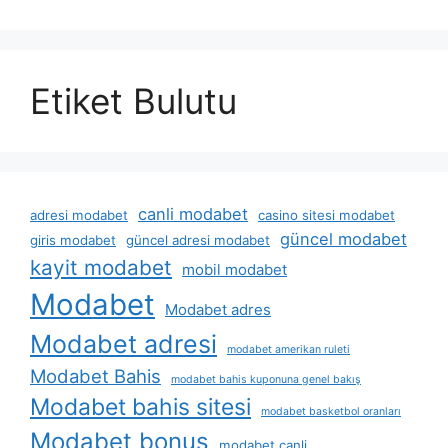
Etiket Bulutu
canli modabet
adresi modabet
casino sitesi modabet
güncel modabet
giris modabet
güncel adresi modabet
kayit modabet
mobil modabet
Modabet
Modabet adres
Modabet adresi
modabet amerikan ruleti
Modabet Bahis
modabet bahis kuponuna genel bakış
Modabet bahis sitesi
modabet basketbol oranları
Modabet bonus
modabet canli