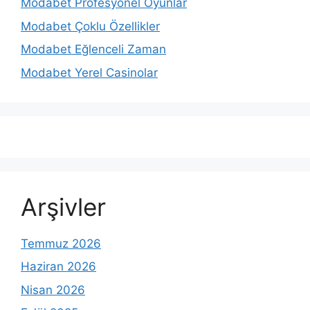
Modabet Profesyonel Oyunlar
Modabet Çoklu Özellikler
Modabet Eğlenceli Zaman
Modabet Yerel Casinolar
Arşivler
Temmuz 2026
Haziran 2026
Nisan 2026