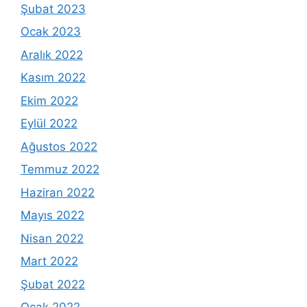
Şubat 2023
Ocak 2023
Aralık 2022
Kasım 2022
Ekim 2022
Eylül 2022
Ağustos 2022
Temmuz 2022
Haziran 2022
Mayıs 2022
Nisan 2022
Mart 2022
Şubat 2022