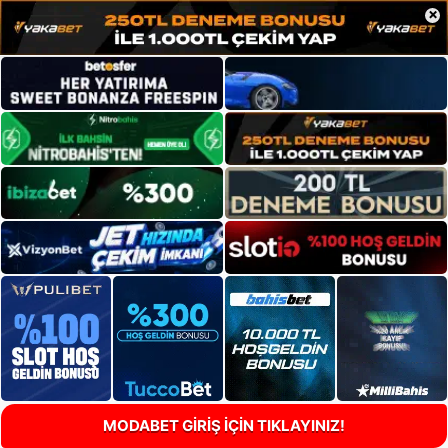
×
MODABET GİRİŞ İÇİN TIKLAYINIZ!