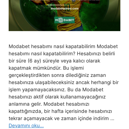
Modabet hesabımı nasıl kapatabilirim Modabet
hesabımı nasıl kapatabilirim? Hesabınızı belirli
bir süre (6 ay) süreyle veya kalıcı olarak
kapatmak mümkündür. Bu işlemi
gerçekleştirdikten sonra dilediğiniz zaman
hesabınıza ulaşabileceksiniz ancak herhangi bir
işlem yapamayacaksınız. Bu da Modabet
hesabınızı aktif olarak kullanamayacağınız
anlamına gelir. Modabet hesabınızı
kapattığınızda, bir hafta içerisinde hesabınızı
tekrar açamayacak ve zaman içinde indirim …
Devamını oku…