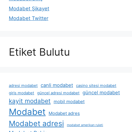
Modabet Şikayet
Modabet Twitter
Etiket Bulutu
canli modabet
adresi modabet
casino sitesi modabet
güncel modabet
giris modabet
güncel adresi modabet
kayit modabet
mobil modabet
Modabet
Modabet adres
Modabet adresi
modabet amerikan ruleti