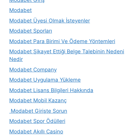
Modabet
Modabet Üyesi Olmak İsteyenler
Modabet Sporları
Modabet Para Birimi Ve Ödeme Yöntemleri
Modabet Şikayet Ettiği Belge Talebinin Nedeni
Nedir
Modabet Company
Modabet Uygulama Yükleme
Modabet Lisans Bilgileri Hakkında
Modabet Mobil Kazanç
Modabet Girişte Sorun
Modabet Spor Ödülleri
Modabet Akıllı Casino