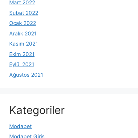
Mart 2022
Şubat 2022
Ocak 2022
Aralık 2021
Kasım 2021
Ekim 2021
Eylül 2021
Ağustos 2021
Kategoriler
Modabet
Modabet Giriş