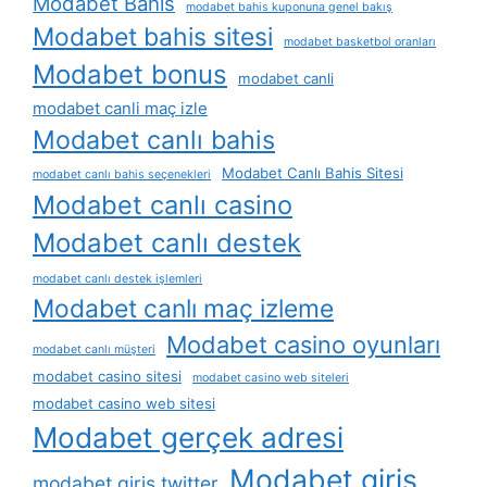
Modabet Bahis
modabet bahis kuponuna genel bakış
Modabet bahis sitesi
modabet basketbol oranları
Modabet bonus
modabet canli
modabet canli maç izle
Modabet canlı bahis
Modabet Canlı Bahis Sitesi
modabet canlı bahis seçenekleri
Modabet canlı casino
Modabet canlı destek
modabet canlı destek işlemleri
Modabet canlı maç izleme
Modabet casino oyunları
modabet canlı müşteri
modabet casino sitesi
modabet casino web siteleri
modabet casino web sitesi
Modabet gerçek adresi
Modabet giriş
modabet giris twitter