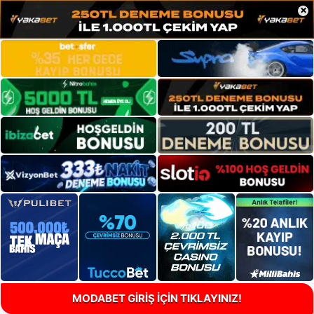
×
MODABET GİRİŞ İÇİN TIKLAYINIZ!