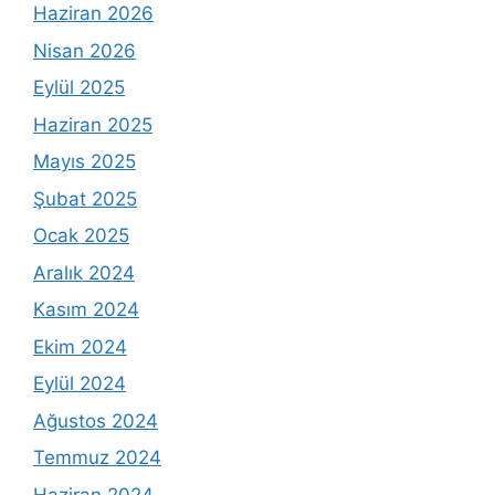
Haziran 2026
Nisan 2026
Eylül 2025
Haziran 2025
Mayıs 2025
Şubat 2025
Ocak 2025
Aralık 2024
Kasım 2024
Ekim 2024
Eylül 2024
Ağustos 2024
Temmuz 2024
Haziran 2024