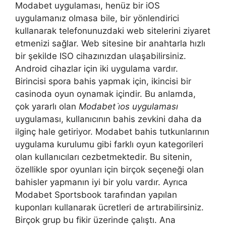
Modabet uygulaması, henüz bir iOS
uygulamanız olmasa bile, bir yönlendirici
kullanarak telefonunuzdaki web sitelerini ziyaret
etmenizi sağlar. Web sitesine bir anahtarla hızlı
bir şekilde ISO cihazınızdan ulaşabilirsiniz.
Android cihazlar için iki uygulama vardır.
Birincisi spora bahis yapmak için, ikincisi bir
casinoda oyun oynamak içindir. Bu anlamda,
çok yararlı olan
Modabet i̇os uygulaması
uygulaması, kullanıcının bahis zevkini daha da
ilginç hale getiriyor. Modabet bahis tutkunlarının
uygulama kurulumu gibi farklı oyun kategorileri
olan kullanıcıları cezbetmektedir. Bu sitenin,
özellikle spor oyunları için birçok seçeneği olan
bahisler yapmanın iyi bir yolu vardır. Ayrıca
Modabet Sportsbook tarafından yapılan
kuponları kullanarak ücretleri de artırabilirsiniz.
Birçok grup bu fikir üzerinde çalıştı. Ana