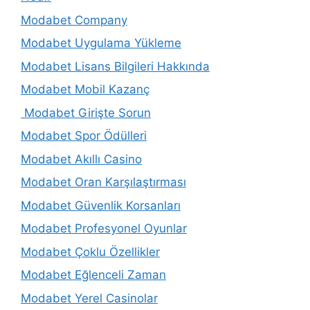
Modabet Company
Modabet Uygulama Yükleme
Modabet Lisans Bilgileri Hakkında
Modabet Mobil Kazanç
Modabet Girişte Sorun
Modabet Spor Ödülleri
Modabet Akıllı Casino
Modabet Oran Karşılaştırması
Modabet Güvenlik Korsanları
Modabet Profesyonel Oyunlar
Modabet Çoklu Özellikler
Modabet Eğlenceli Zaman
Modabet Yerel Casinolar