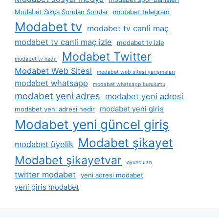
Modabet Sıkça Sorulan Sorular
modabet telegram
Modabet tv
modabet tv canli maç
modabet tv canli maç izle
modabet tv izle
Modabet Twitter
modabet tv nedir
Modabet Web Sitesi
modabet web sitesi yarışmaları
modabet whatsapp
modabet whatsapp kurulumu
modabet yeni adres
modabet yeni adresi
modabet yeni giris
modabet yeni adresi nedir
Modabet yeni güncel giriş
Modabet şikayet
modabet üyelik
Modabet şikayetvar
oyuncuları
twitter modabet
yeni adresi modabet
yeni giris modabet