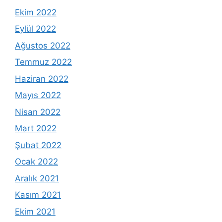
Ekim 2022
Eylül 2022
Ağustos 2022
Temmuz 2022
Haziran 2022
Mayıs 2022
Nisan 2022
Mart 2022
Şubat 2022
Ocak 2022
Aralık 2021
Kasım 2021
Ekim 2021