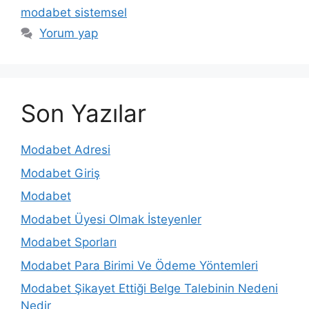
modabet sistemsel
Yorum yap
Son Yazılar
Modabet Adresi
Modabet Giriş
Modabet
Modabet Üyesi Olmak İsteyenler
Modabet Sporları
Modabet Para Birimi Ve Ödeme Yöntemleri
Modabet Şikayet Ettiği Belge Talebinin Nedeni
Nedir