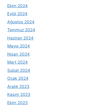
Ekim 2024
Eylül 2024
Ağustos 2024
Temmuz 2024
Haziran 2024
Mayıs 2024
Nisan 2024
Mart 2024
Şubat 2024
Ocak 2024
Aralık 2023
Kasım 2023
Ekim 2023