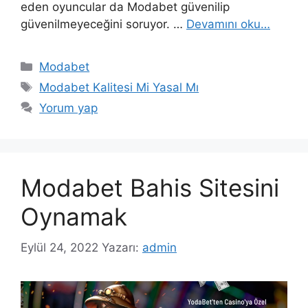
eden oyuncular da Modabet güvenilip
güvenilmeyeceğini soruyor. …
Devamını oku…
Kategoriler
Modabet
Etiketler
Modabet Kalitesi Mi Yasal Mı
Yorum yap
Modabet Bahis Sitesini
Oynamak
Eylül 24, 2022
Yazarı:
admin