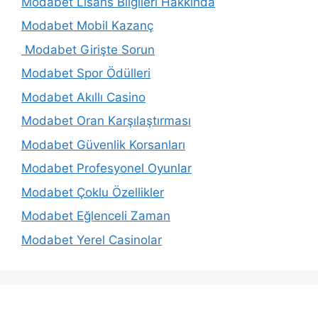
Modabet Lisans Bilgileri Hakkında
Modabet Mobil Kazanç
Modabet Girişte Sorun
Modabet Spor Ödülleri
Modabet Akıllı Casino
Modabet Oran Karşılaştırması
Modabet Güvenlik Korsanları
Modabet Profesyonel Oyunlar
Modabet Çoklu Özellikler
Modabet Eğlenceli Zaman
Modabet Yerel Casinolar