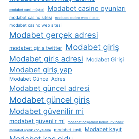
Modabet casino oyunları
modabet canlı müşteri
modabet casino sitesi
modabet casino web siteleri
modabet casino web sitesi
Modabet gerçek adresi
Modabet giriş
modabet giris twitter
Modabet giriş adresi
Modabet Girişi
Modabet giriş yap
Modabet Güncel Adres
Modabet güncel adresi
Modabet güncel giriş
Modabet güvenilir mi
modabet güvenlir mi
modabet hoşgeldin bonusu tv nedir
Modabet kayıt
modabet kayit
modabet i̇çerik kopyalama
Modabet kaç oldu