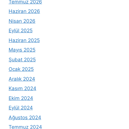
Temmuz 2026
Haziran 2026
Nisan 2026
Eylül 2025
Haziran 2025
Mayıs 2025
Şubat 2025
Ocak 2025
Aralık 2024
Kasım 2024
Ekim 2024
Eylül 2024
Ağustos 2024
Temmuz 2024