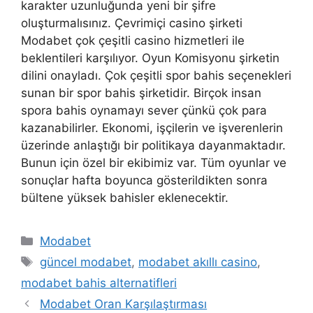
karakter uzunluğunda yeni bir şifre
oluşturmalısınız. Çevrimiçi casino şirketi
Modabet çok çeşitli casino hizmetleri ile
beklentileri karşılıyor. Oyun Komisyonu şirketin
dilini onayladı. Çok çeşitli spor bahis seçenekleri
sunan bir spor bahis şirketidir. Birçok insan
spora bahis oynamayı sever çünkü çok para
kazanabilirler. Ekonomi, işçilerin ve işverenlerin
üzerinde anlaştığı bir politikaya dayanmaktadır.
Bunun için özel bir ekibimiz var. Tüm oyunlar ve
sonuçlar hafta boyunca gösterildikten sonra
bültene yüksek bahisler eklenecektir.
Kategoriler
Modabet
Etiketler
güncel modabet
,
modabet akıllı casino
,
modabet bahis alternatifleri
Modabet Oran Karşılaştırması