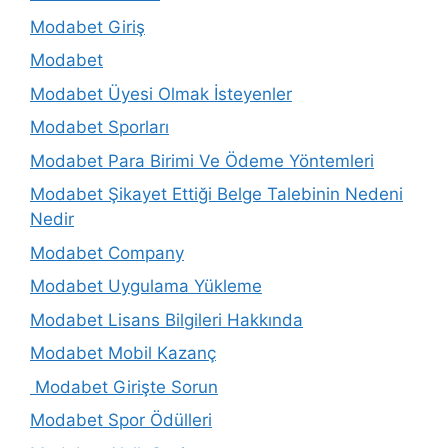
Modabet Giriş
Modabet
Modabet Üyesi Olmak İsteyenler
Modabet Sporları
Modabet Para Birimi Ve Ödeme Yöntemleri
Modabet Şikayet Ettiği Belge Talebinin Nedeni
Nedir
Modabet Company
Modabet Uygulama Yükleme
Modabet Lisans Bilgileri Hakkında
Modabet Mobil Kazanç
Modabet Girişte Sorun
Modabet Spor Ödülleri