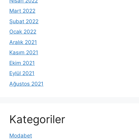
Nisan 2022
Mart 2022
Şubat 2022
Ocak 2022
Aralık 2021
Kasım 2021
Ekim 2021
Eylül 2021
Ağustos 2021
Kategoriler
Modabet