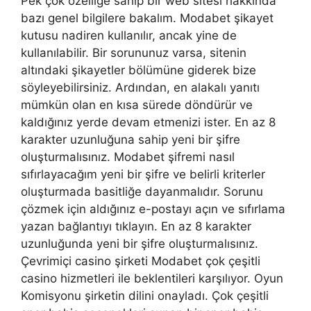
Pek çok özelliğe sahip bir web sitesi hakkında
bazı genel bilgilere bakalım. Modabet şikayet
kutusu nadiren kullanılır, ancak yine de
kullanılabilir. Bir sorununuz varsa, sitenin
altındaki şikayetler bölümüne giderek bize
söyleyebilirsiniz. Ardından, en alakalı yanıtı
mümkün olan en kısa sürede döndürür ve
kaldığınız yerde devam etmenizi ister. En az 8
karakter uzunluğuna sahip yeni bir şifre
oluşturmalısınız. Modabet şifremi nasıl
sıfırlayacağım yeni bir şifre ve belirli kriterler
oluşturmada basitliğe dayanmalıdır. Sorunu
çözmek için aldığınız e-postayı açın ve sıfırlama
yazan bağlantıyı tıklayın. En az 8 karakter
uzunluğunda yeni bir şifre oluşturmalısınız.
Çevrimiçi casino şirketi Modabet çok çeşitli
casino hizmetleri ile beklentileri karşılıyor. Oyun
Komisyonu şirketin dilini onayladı. Çok çeşitli