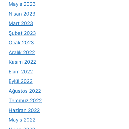
Mayıs 2023
Nisan 2023
Mart 2023
Şubat 2023
Ocak 2023
Aralık 2022
Kasım 2022
Ekim 2022
Eylül 2022
Ağustos 2022
Temmuz 2022
Haziran 2022
Mayıs 2022