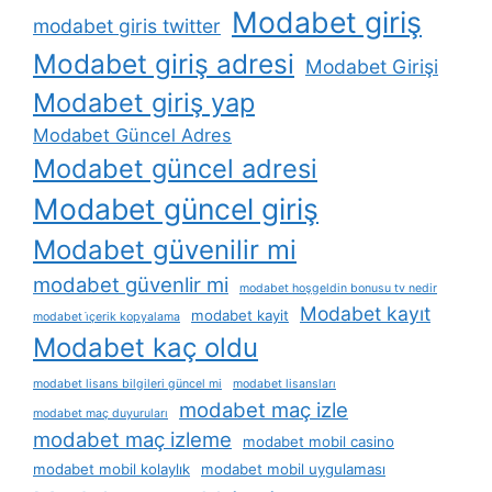
Modabet giriş
modabet giris twitter
Modabet giriş adresi
Modabet Girişi
Modabet giriş yap
Modabet Güncel Adres
Modabet güncel adresi
Modabet güncel giriş
Modabet güvenilir mi
modabet güvenlir mi
modabet hoşgeldin bonusu tv nedir
Modabet kayıt
modabet kayit
modabet i̇çerik kopyalama
Modabet kaç oldu
modabet lisans bilgileri güncel mi
modabet lisansları
modabet maç izle
modabet maç duyuruları
modabet maç izleme
modabet mobil casino
modabet mobil kolaylık
modabet mobil uygulaması