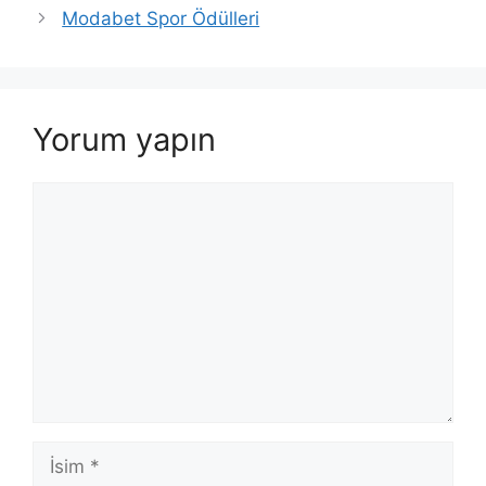
Modabet Spor Ödülleri
Yorum yapın
Yorum
İsim