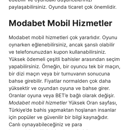
paylaşabilirsiniz. Oyunda ticaret çok önemlidir.
Modabet Mobil Hizmetler
Modabet mobil hizmetleri çok yararlıdır. Oyunu
oynarken eğlenebilirsiniz, ancak şanslı olabilir
ve telefonunuzdan kupon kullanabilirsiniz.
Yüksek ödemeli çeşitli bahisler arasından seçim
yapabilirsiniz. Örneğin, bir oyuncu tek bir maçın,
bir dizi maçın veya bir turnuvanın sonucuna
bahse girebilir. Fiyatlar normalden çok daha
yüksektir ve oyundan oyuna ve bahse girer.
Oranlar oyuna veya BET’e bağlı olarak değişir.
Modabet mobil hizmetler
Yüksek Oran sayfası,
Türkiye’de bahis yapmaktan hoşlanan insanlar
için popüler ve güvenilir bir bilgi kaynağıdır.
Canlı oynayabileceğiniz ve para