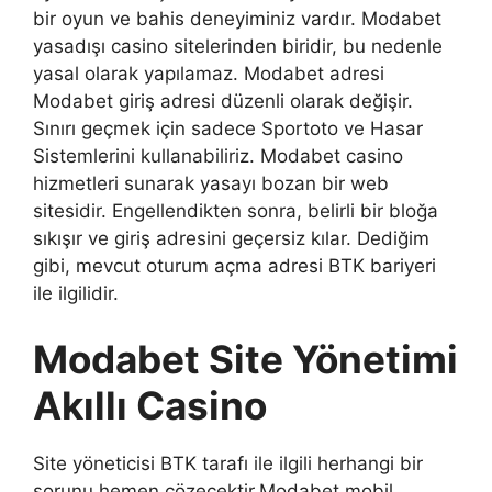
bir oyun ve bahis deneyiminiz vardır. Modabet
yasadışı casino sitelerinden biridir, bu nedenle
yasal olarak yapılamaz. Modabet adresi
Modabet giriş adresi düzenli olarak değişir.
Sınırı geçmek için sadece Sportoto ve Hasar
Sistemlerini kullanabiliriz. Modabet casino
hizmetleri sunarak yasayı bozan bir web
sitesidir. Engellendikten sonra, belirli bir bloğa
sıkışır ve giriş adresini geçersiz kılar. Dediğim
gibi, mevcut oturum açma adresi BTK bariyeri
ile ilgilidir.
Modabet Site Yönetimi
Akıllı Casino
Site yöneticisi BTK tarafı ile ilgili herhangi bir
sorunu hemen çözecektir.Modabet mobil