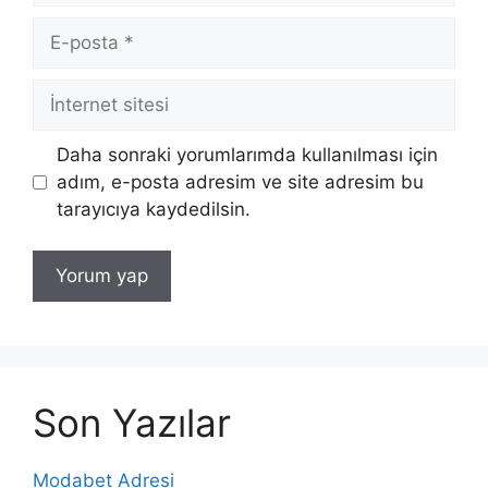
E-
posta
İnternet
sitesi
Daha sonraki yorumlarımda kullanılması için
adım, e-posta adresim ve site adresim bu
tarayıcıya kaydedilsin.
Son Yazılar
Modabet Adresi