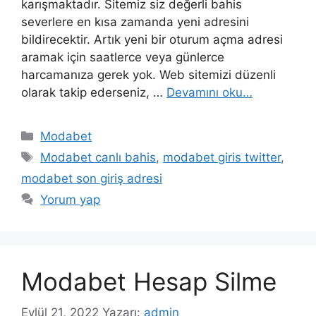
karışmaktadır. Sitemiz siz değerli bahis
severlere en kısa zamanda yeni adresini
bildirecektir. Artık yeni bir oturum açma adresi
aramak için saatlerce veya günlerce
harcamanıza gerek yok. Web sitemizi düzenli
olarak takip ederseniz, …
Devamını oku…
Kategoriler
Modabet
Etiketler
Modabet canlı bahis
,
modabet giris twitter
,
modabet son giriş adresi
Yorum yap
Modabet Hesap Silme
Eylül 21, 2022
Yazarı:
admin