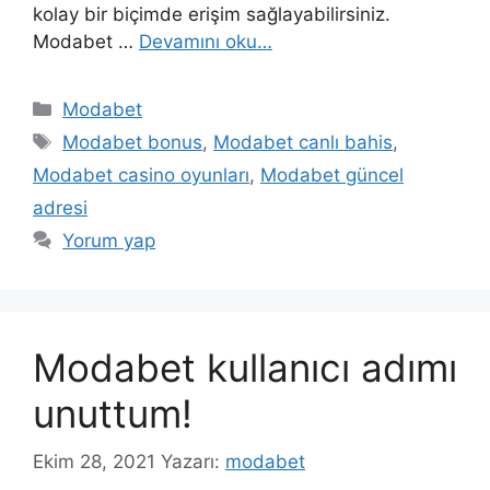
kolay bir biçimde erişim sağlayabilirsiniz.
Modabet …
Devamını oku…
Kategoriler
Modabet
Etiketler
Modabet bonus
,
Modabet canlı bahis
,
Modabet casino oyunları
,
Modabet güncel
adresi
Yorum yap
Modabet kullanıcı adımı
unuttum!
Ekim 28, 2021
Yazarı:
modabet