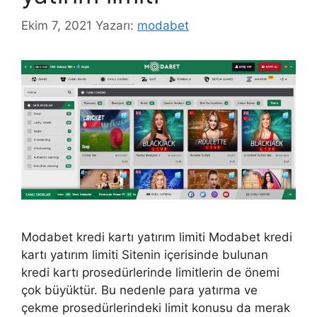
Ekim 7, 2021
Yazarı:
modabet
Modabet kredi kartı yatırım limiti Modabet kredi
kartı yatırım limiti Sitenin içerisinde bulunan
kredi kartı prosedürlerinde limitlerin de önemi
çok büyüktür. Bu nedenle para yatırma ve
çekme prosedürlerindeki limit konusu da merak