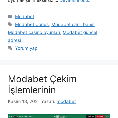
oyun akışının eksiksiz …
Devamını oku…
Kategoriler
Modabet
Etiketler
Modabet bonus
,
Modabet canlı bahis
,
Modabet casino oyunları
,
Modabet güncel
adresi
Yorum yap
Modabet Çekim
İşlemlerinin
Kasım 18, 2021
Yazarı:
modabet