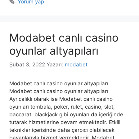
Yorum yap
Modabet canlı casino
oyunlar altyapıları
Şubat 3, 2022
Yazarı:
modabet
Modabet canlı casino oyunlar altyapıları
Modabet canlı casino oyunlar altyapıları
Ayrıcalıklı olarak ise Modabet canlı casino
oyunları tombala, poker, rulet, casino, slot,
baccarat, blackjack gibi oyunları da içeriğinde
tutarak hizmetlerine devam etmektedir. Etkili
teknikler içerisinde daha çarpıcı olabilecek
bayanlarıyla hizmet vermektedir. Modabet