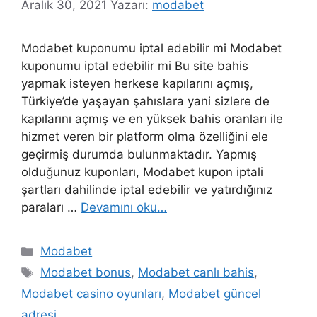
Aralık 30, 2021
Yazarı:
modabet
Modabet kuponumu iptal edebilir mi Modabet
kuponumu iptal edebilir mi Bu site bahis
yapmak isteyen herkese kapılarını açmış,
Türkiye’de yaşayan şahıslara yani sizlere de
kapılarını açmış ve en yüksek bahis oranları ile
hizmet veren bir platform olma özelliğini ele
geçirmiş durumda bulunmaktadır. Yapmış
olduğunuz kuponları, Modabet kupon iptali
şartları dahilinde iptal edebilir ve yatırdığınız
paraları …
Devamını oku…
Kategoriler
Modabet
Etiketler
Modabet bonus
,
Modabet canlı bahis
,
Modabet casino oyunları
,
Modabet güncel
adresi