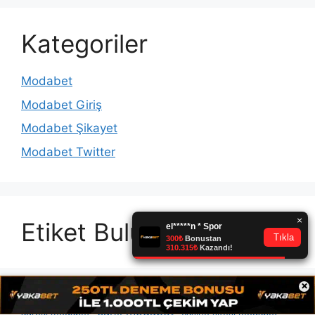
Kategoriler
Modabet
Modabet Giriş
Modabet Şikayet
Modabet Twitter
Etiket Bulutu
×
canli modabet
adresi modabet
casino sitesi modabet