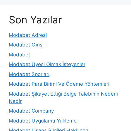
Son Yazılar
Modabet Adresi
Modabet Giriş
Modabet
Modabet Üyesi Olmak İsteyenler
Modabet Sporları
Modabet Para Birimi Ve Ödeme Yöntemleri
Modabet Şikayet Ettiği Belge Talebinin Nedeni
Nedir
Modabet Company
Modabet Uygulama Yükleme
Modabet Lisans Bilgileri Hakkında