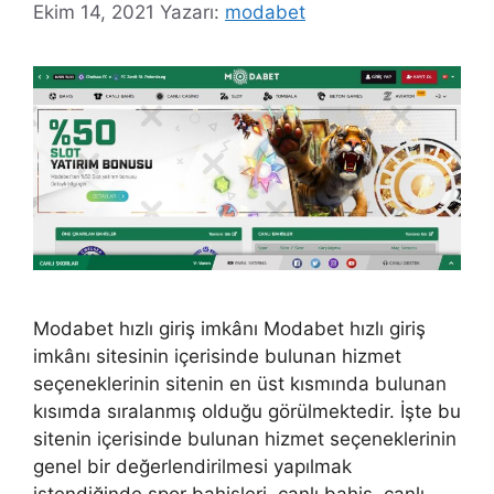
Ekim 14, 2021
Yazarı:
modabet
Modabet hızlı giriş imkânı Modabet hızlı giriş
imkânı sitesinin içerisinde bulunan hizmet
seçeneklerinin sitenin en üst kısmında bulunan
kısımda sıralanmış olduğu görülmektedir. İşte bu
sitenin içerisinde bulunan hizmet seçeneklerinin
genel bir değerlendirilmesi yapılmak
istendiğinde spor bahisleri, canlı bahis, canlı