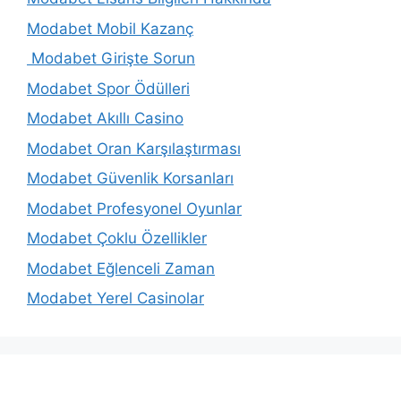
Modabet Mobil Kazanç
Modabet Girişte Sorun
Modabet Spor Ödülleri
Modabet Akıllı Casino
Modabet Oran Karşılaştırması
Modabet Güvenlik Korsanları
Modabet Profesyonel Oyunlar
Modabet Çoklu Özellikler
Modabet Eğlenceli Zaman
Modabet Yerel Casinolar