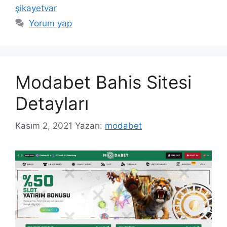
şikayetvar
Yorum yap
Modabet Bahis Sitesi
Detayları
Kasım 2, 2021
Yazarı:
modabet