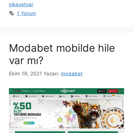
şikayetvar
1 Yorum
Modabet mobilde hile
var mı?
Ekim 19, 2021
Yazarı:
modabet