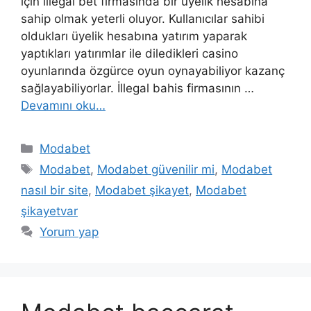
için illegal bet firmasında bir üyelik hesabına
sahip olmak yeterli oluyor. Kullanıcılar sahibi
oldukları üyelik hesabına yatırım yaparak
yaptıkları yatırımlar ile diledikleri casino
oyunlarında özgürce oyun oynayabiliyor kazanç
sağlayabiliyorlar. İllegal bahis firmasının …
Devamını oku…
Kategoriler
Modabet
Etiketler
Modabet
,
Modabet güvenilir mi
,
Modabet
nasıl bir site
,
Modabet şikayet
,
Modabet
şikayetvar
Yorum yap