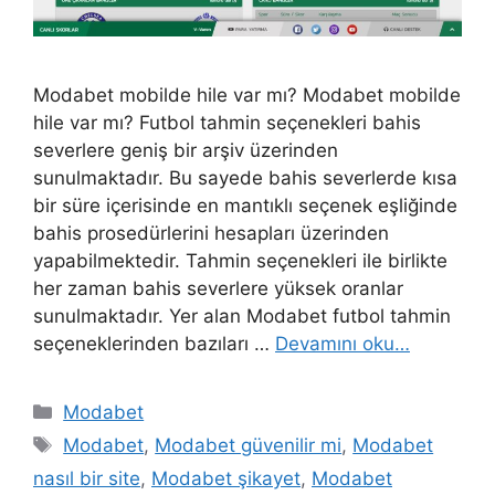
Modabet mobilde hile var mı? Modabet mobilde
hile var mı? Futbol tahmin seçenekleri bahis
severlere geniş bir arşiv üzerinden
sunulmaktadır. Bu sayede bahis severlerde kısa
bir süre içerisinde en mantıklı seçenek eşliğinde
bahis prosedürlerini hesapları üzerinden
yapabilmektedir. Tahmin seçenekleri ile birlikte
her zaman bahis severlere yüksek oranlar
sunulmaktadır. Yer alan Modabet futbol tahmin
seçeneklerinden bazıları …
Devamını oku…
Kategoriler
Modabet
Etiketler
Modabet
,
Modabet güvenilir mi
,
Modabet
nasıl bir site
,
Modabet şikayet
,
Modabet