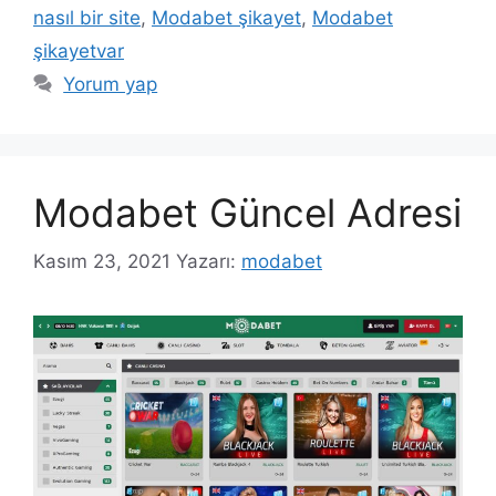
nasıl bir site
,
Modabet şikayet
,
Modabet
şikayetvar
Yorum yap
Modabet Güncel Adresi
Kasım 23, 2021
Yazarı:
modabet