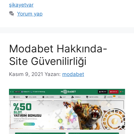
şikayetvar
Yorum yap
Modabet Hakkında-
Site Güvenilirliği
Kasım 9, 2021
Yazarı:
modabet