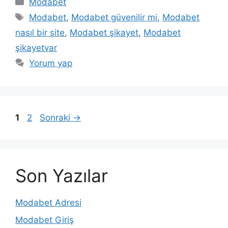
Kategoriler
Modabet
Etiketler
Modabet
,
Modabet güvenilir mi
,
Modabet
nasıl bir site
,
Modabet şikayet
,
Modabet
şikayetvar
Yorum yap
Sayfa
Sayfa
1
2
Sonraki
→
Son Yazılar
Modabet Adresi
Modabet Giriş