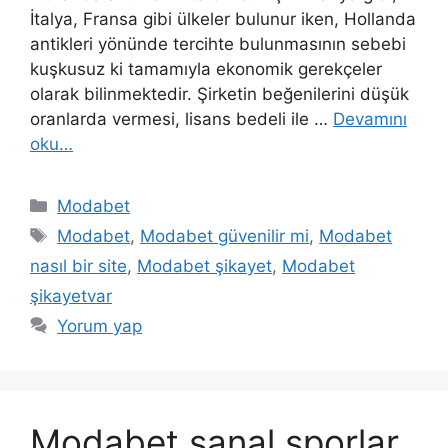
İtalya, Fransa gibi ülkeler bulunur iken, Hollanda
antikleri yönünde tercihte bulunmasının sebebi
kuşkusuz ki tamamıyla ekonomik gerekçeler
olarak bilinmektedir. Şirketin beğenilerini düşük
oranlarda vermesi, lisans bedeli ile …
Devamını
oku…
Kategoriler
Modabet
Etiketler
Modabet
,
Modabet güvenilir mi
,
Modabet
nasıl bir site
,
Modabet şikayet
,
Modabet
şikayetvar
Yorum yap
Modabet sanal sporlar