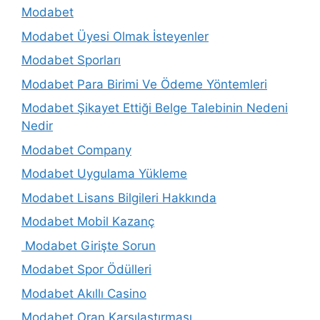
Modabet
Modabet Üyesi Olmak İsteyenler
Modabet Sporları
Modabet Para Birimi Ve Ödeme Yöntemleri
Modabet Şikayet Ettiği Belge Talebinin Nedeni
Nedir
Modabet Company
Modabet Uygulama Yükleme
Modabet Lisans Bilgileri Hakkında
Modabet Mobil Kazanç
Modabet Girişte Sorun
Modabet Spor Ödülleri
Modabet Akıllı Casino
Modabet Oran Karşılaştırması