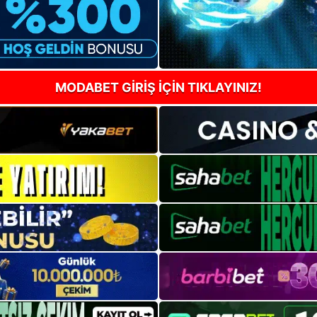
MODABET GİRİŞ İÇİN TIKLAYINIZ!