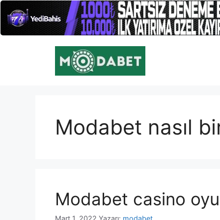
İçeriğe
atla
Modabet nasıl bir
Modabet casino oyunl
Mart 1, 2022
Yazarı:
modabet