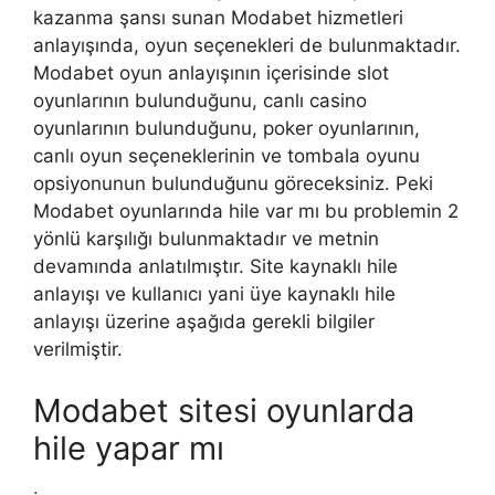
kazanma şansı sunan Modabet hizmetleri
anlayışında, oyun seçenekleri de bulunmaktadır.
Modabet oyun anlayışının içerisinde slot
oyunlarının bulunduğunu, canlı casino
oyunlarının bulunduğunu, poker oyunlarının,
canlı oyun seçeneklerinin ve tombala oyunu
opsiyonunun bulunduğunu göreceksiniz. Peki
Modabet oyunlarında hile var mı bu problemin 2
yönlü karşılığı bulunmaktadır ve metnin
devamında anlatılmıştır. Site kaynaklı hile
anlayışı ve kullanıcı yani üye kaynaklı hile
anlayışı üzerine aşağıda gerekli bilgiler
verilmiştir.
Modabet sitesi oyunlarda
hile yapar mı