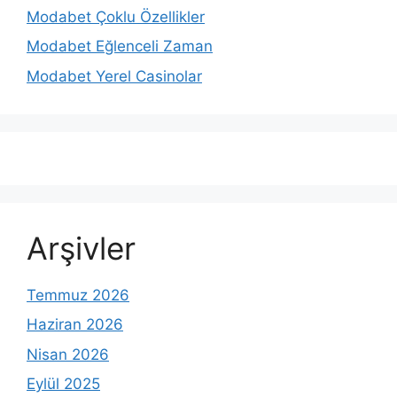
Modabet Çoklu Özellikler
Modabet Eğlenceli Zaman
Modabet Yerel Casinolar
Arşivler
Temmuz 2026
Haziran 2026
Nisan 2026
Eylül 2025