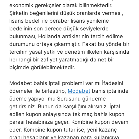
ekonomik gerekçeler olarak bilinmektedir.
Şirketin beğenilerini düşük oranlarda vermesi,
lisans bedeli ile beraber lisans yenileme
bedelinin son derece düşük seviyelerde
bulunması, Hollanda antiklerinin tercih edilme
durumunu ortaya çıkarmıştır. Fakat bu yönde bir
tercihin yasal yetki ve denetim ilkeleri karşısında
herhangi bir zafiyet yaratmadığı da net bir
biçimde görülebilmektedir.
Modabet bahis iptali problemi var mı İfadesini
ödemeler ile birleştirip,
Modabet
bahis iptalinde
ödeme yapıyor mu Sorusunu gündeme
getirirsiniz. Bunun da karşılığını alırsınız. İptal
edilen kupon anlayışında tek maç bahis kupon
parası hesabınıza geçer. Kombine kupon devam
eder. Kombine kupon tutar ise, yeni kazanç
oranı hesaplanır ve kazanan para kullanıcıya