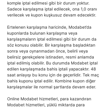
komple iptal edilmesi gibi bir durum yoktur.
Sadece karşılaşma iptal edilecek, ona 1,0 oranı
verilecek ve kupon kuşkusuz devam edecektir.
Ertelenen karşılaşma haricinde, Modabet’da
kuponlarda bulunan karşılaşma veya
karşılaşmaların iptal edilmesi gibi bir durum da
söz konusu olabilir. Bir karşılaşma başladıktan
sonra veya oynanmadan önce, belirli veya
belirsiz gerekçelere istinaden, resmi anlamda
iptal edilmiş olabilir. Bu durumda Modabet iptal
edilen karşılaşmada bahis iptali yapacaktır. 48
saat anlayışı bu konu için de geçerlidir. Tek maç
bahis kuponu iptal edilir. Kombine kupon diğer
karşılaşmalar ile normal şartlarda devam eder.
Online Modabet hizmetleri, para kazandıran
Modabet hizmetleri, yüklü miktarda para