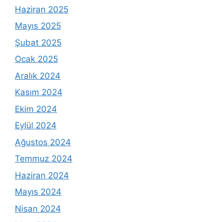
Haziran 2025
Mayıs 2025
Şubat 2025
Ocak 2025
Aralık 2024
Kasım 2024
Ekim 2024
Eylül 2024
Ağustos 2024
Temmuz 2024
Haziran 2024
Mayıs 2024
Nisan 2024