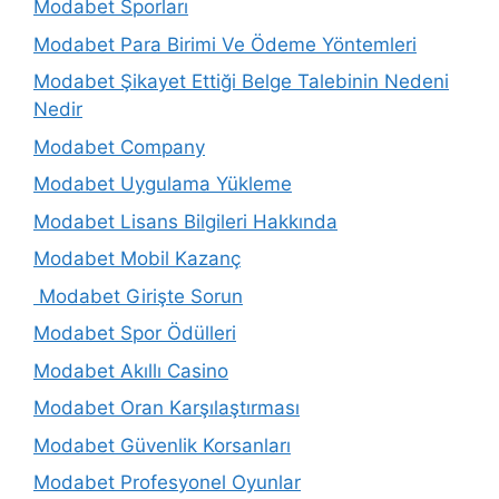
Modabet Sporları
Modabet Para Birimi Ve Ödeme Yöntemleri
Modabet Şikayet Ettiği Belge Talebinin Nedeni
Nedir
Modabet Company
Modabet Uygulama Yükleme
Modabet Lisans Bilgileri Hakkında
Modabet Mobil Kazanç
Modabet Girişte Sorun
Modabet Spor Ödülleri
Modabet Akıllı Casino
Modabet Oran Karşılaştırması
Modabet Güvenlik Korsanları
Modabet Profesyonel Oyunlar