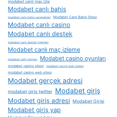
modabet canli maç izle
Modabet canlı bahis
Modabet Canlı Bahis Sitesi
modabet canlı bahis seçenekleri
Modabet canlı casino
Modabet canlı destek
modabet canlı destek işlemleri
Modabet canlı maç izleme
Modabet casino oyunları
modabet canlı müşteri
modabet casino sitesi
modabet casino web siteleri
modabet casino web sitesi
Modabet gerçek adresi
Modabet giriş
modabet giris twitter
Modabet giriş adresi
Modabet Girişi
Modabet giriş yap