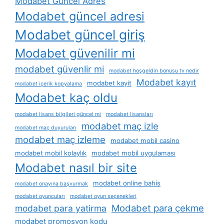
Modabet Güncel Adres
Modabet güncel adresi
Modabet güncel giriş
Modabet güvenilir mi
modabet güvenlir mi
modabet hoşgeldin bonusu tv nedir
Modabet kayıt
modabet kayit
modabet i̇çerik kopyalama
Modabet kaç oldu
modabet lisans bilgileri güncel mi
modabet lisansları
modabet maç izle
modabet maç duyuruları
modabet maç izleme
modabet mobil casino
modabet mobil kolaylık
modabet mobil uygulaması
Modabet nasıl bir site
modabet online bahis
modabet onayına başvurmak
modabet oyuncuları
modabet oyun seçenekleri
Modabet para çekme
modabet para yatirma
modabet promosyon kodu