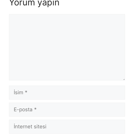
Yorum yapın
Yorum
İsim
E-
posta
İnternet
sitesi