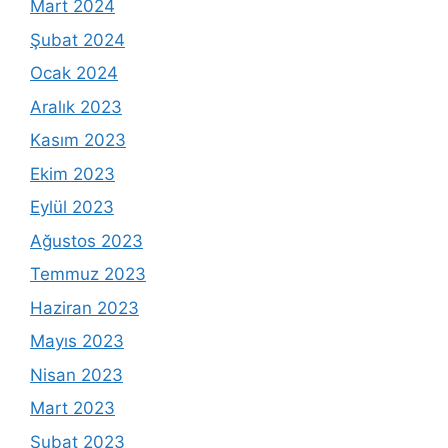
Mart 2024
Şubat 2024
Ocak 2024
Aralık 2023
Kasım 2023
Ekim 2023
Eylül 2023
Ağustos 2023
Temmuz 2023
Haziran 2023
Mayıs 2023
Nisan 2023
Mart 2023
Şubat 2023