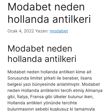
Modabet neden
hollanda antilkeri
Ocak 4, 2022
Yazarı:
modabet
Modabet neden
hollanda antilkeri
Modabet neden hollanda antilkeri kime ait
Sorusunda limitet şirketi ile beraber, lisans
belgesi yazı bünyesinde anlatılmıştır. Modabet
neden Hollanda antiklerini tercih etmiş Almanya
gibi, İtalya, Fransa gibi ülkeler bulunur iken,
Hollanda antikleri yönünde tercihte
bulunmasının sebebi kuşkusuz ki tamamıyla