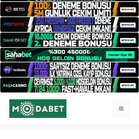
İçeriğe
atla
Menü