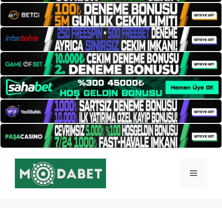
İçeriğe
atla
Menü