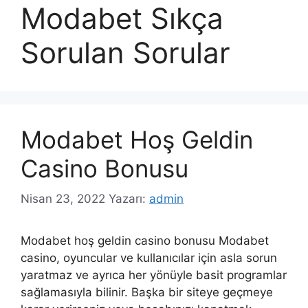
Modabet Sıkça
Sorulan Sorular
Modabet Hoş Geldin
Casino Bonusu
Nisan 23, 2022
Yazarı:
admin
Modabet hoş geldin casino bonusu Modabet
casino, oyuncular ve kullanıcılar için asla sorun
yaratmaz ve ayrıca her yönüyle basit programlar
sağlamasıyla bilinir. Başka bir siteye geçmeye