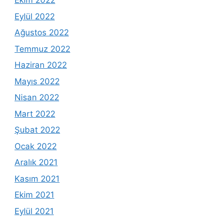
Ekim 2022
Eylül 2022
Ağustos 2022
Temmuz 2022
Haziran 2022
Mayıs 2022
Nisan 2022
Mart 2022
Şubat 2022
Ocak 2022
Aralık 2021
Kasım 2021
Ekim 2021
Eylül 2021