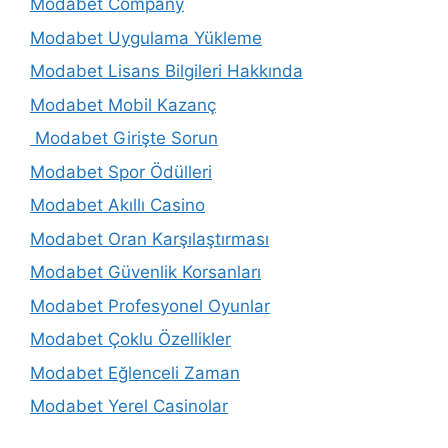
Modabet Company
Modabet Uygulama Yükleme
Modabet Lisans Bilgileri Hakkında
Modabet Mobil Kazanç
Modabet Girişte Sorun
Modabet Spor Ödülleri
Modabet Akıllı Casino
Modabet Oran Karşılaştırması
Modabet Güvenlik Korsanları
Modabet Profesyonel Oyunlar
Modabet Çoklu Özellikler
Modabet Eğlenceli Zaman
Modabet Yerel Casinolar