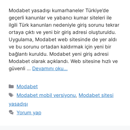
Modabet yasadışı kumarhaneler Türkiye’de
geçerli kanunlar ve yabancı kumar siteleri ile
ilgili Türk kanunları nedeniyle giriş sorunu tekrar
ortaya çıktı ve yeni bir giriş adresi oluşturuldu.
Uygulama, Modabet web sitesinde de yer aldı
ve bu sorunu ortadan kaldırmak için yeni bir
bağlantı kuruldu. Modabet yeni giriş adresi
Modabet olarak açıklandı. Web sitesine hızlı ve
güvenli …
Devamını oku…
Kategoriler
Modabet
Etiketler
Modabet mobil versiyonu
,
Modabet sitesi
yasadışı
Yorum yap