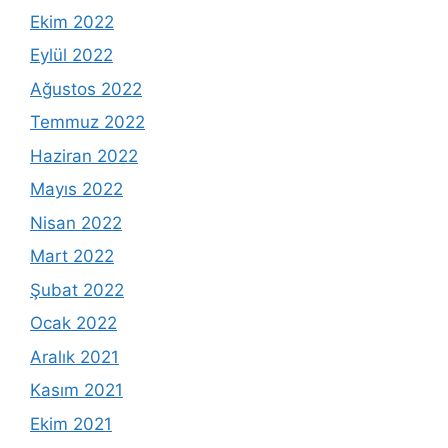
Ekim 2022
Eylül 2022
Ağustos 2022
Temmuz 2022
Haziran 2022
Mayıs 2022
Nisan 2022
Mart 2022
Şubat 2022
Ocak 2022
Aralık 2021
Kasım 2021
Ekim 2021