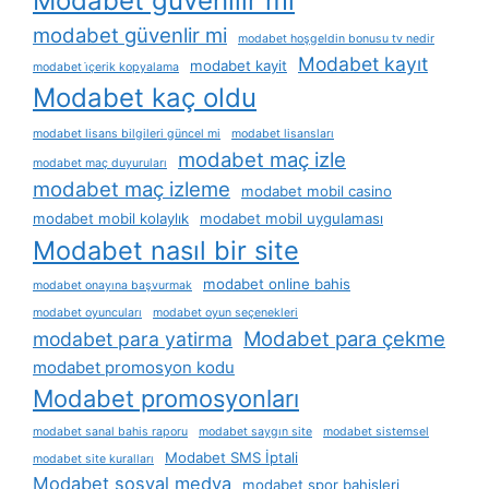
Modabet güvenilir mi
modabet güvenlir mi
modabet hoşgeldin bonusu tv nedir
Modabet kayıt
modabet kayit
modabet i̇çerik kopyalama
Modabet kaç oldu
modabet lisans bilgileri güncel mi
modabet lisansları
modabet maç izle
modabet maç duyuruları
modabet maç izleme
modabet mobil casino
modabet mobil kolaylık
modabet mobil uygulaması
Modabet nasıl bir site
modabet online bahis
modabet onayına başvurmak
modabet oyuncuları
modabet oyun seçenekleri
Modabet para çekme
modabet para yatirma
modabet promosyon kodu
Modabet promosyonları
modabet sanal bahis raporu
modabet saygın site
modabet sistemsel
Modabet SMS İptali
modabet site kuralları
Modabet sosyal medya
modabet spor bahisleri