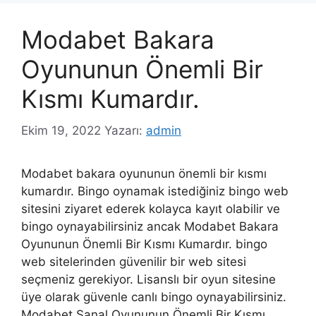
Modabet Bakara
Oyununun Önemli Bir
Kısmı Kumardır.
Ekim 19, 2022
Yazarı:
admin
Modabet bakara oyununun önemli bir kısmı
kumardır. Bingo oynamak istediğiniz bingo web
sitesini ziyaret ederek kolayca kayıt olabilir ve
bingo oynayabilirsiniz ancak Modabet Bakara
Oyununun Önemli Bir Kısmı Kumardır. bingo
web sitelerinden güvenilir bir web sitesi
seçmeniz gerekiyor. Lisanslı bir oyun sitesine
üye olarak güvenle canlı bingo oynayabilirsiniz.
Modabet Sanal Oyununun Önemli Bir Kısmı