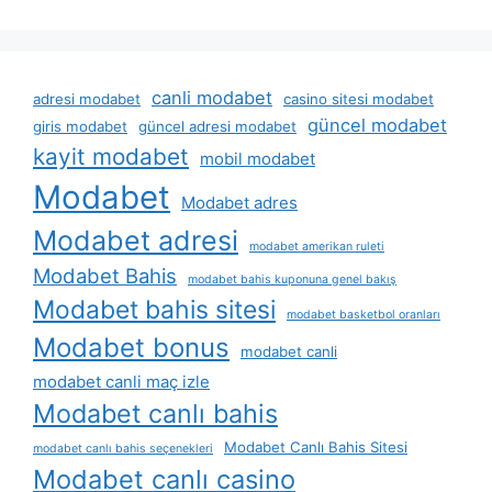
canli modabet
adresi modabet
casino sitesi modabet
güncel modabet
giris modabet
güncel adresi modabet
kayit modabet
mobil modabet
Modabet
Modabet adres
Modabet adresi
modabet amerikan ruleti
Modabet Bahis
modabet bahis kuponuna genel bakış
Modabet bahis sitesi
modabet basketbol oranları
Modabet bonus
modabet canli
modabet canli maç izle
Modabet canlı bahis
Modabet Canlı Bahis Sitesi
modabet canlı bahis seçenekleri
Modabet canlı casino