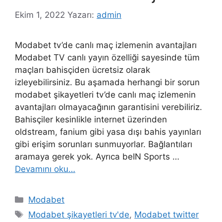
Ekim 1, 2022
Yazarı:
admin
Modabet tv’de canlı maç izlemenin avantajları
Modabet TV canlı yayın özelliği sayesinde tüm
maçları bahisçiden ücretsiz olarak
izleyebilirsiniz. Bu aşamada herhangi bir sorun
modabet şikayetleri tv’de canlı maç izlemenin
avantajları olmayacağının garantisini verebiliriz.
Bahisçiler kesinlikle internet üzerinden
oldstream, fanium gibi yasa dışı bahis yayınları
gibi erişim sorunları sunmuyorlar. Bağlantıları
aramaya gerek yok. Ayrıca beIN Sports …
Devamını oku…
Kategoriler
Modabet
Etiketler
Modabet şikayetleri tv'de
,
Modabet twitter