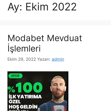
Ay:
Ekim 2022
Modabet Mevduat
İşlemleri
Ekim 29, 2022
Yazarı:
admin