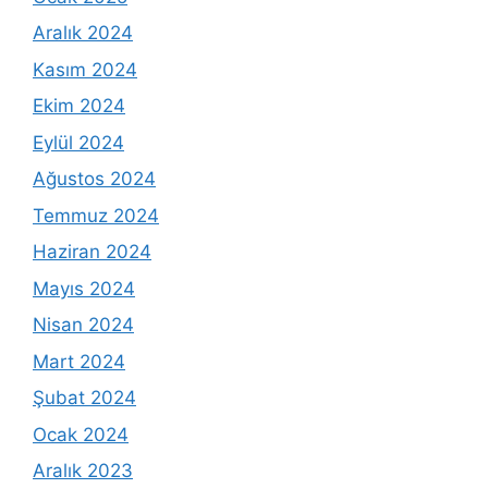
Aralık 2024
Kasım 2024
Ekim 2024
Eylül 2024
Ağustos 2024
Temmuz 2024
Haziran 2024
Mayıs 2024
Nisan 2024
Mart 2024
Şubat 2024
Ocak 2024
Aralık 2023