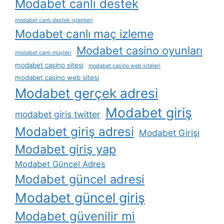
Modabet canlı destek
modabet canlı destek işlemleri
Modabet canlı maç izleme
Modabet casino oyunları
modabet canlı müşteri
modabet casino sitesi
modabet casino web siteleri
modabet casino web sitesi
Modabet gerçek adresi
Modabet giriş
modabet giris twitter
Modabet giriş adresi
Modabet Girişi
Modabet giriş yap
Modabet Güncel Adres
Modabet güncel adresi
Modabet güncel giriş
Modabet güvenilir mi