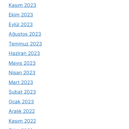
Kasım 2023
Ekim 2023
Eylül 2023
Ağustos 2023
Temmuz 2023
Haziran 2023
Mayıs 2023
Nisan 2023
Mart 2023
Şubat 2023
Ocak 2023
Aralık 2022
Kasım 2022