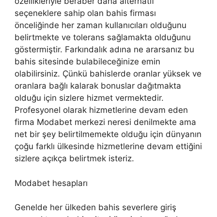
özellikleriyle beraber daha alternatif
seçeneklere sahip olan bahis firması
önceliğinde her zaman kullanıcıları olduğunu
belirtmekte ve tolerans sağlamakta olduğunu
göstermiştir. Farkındalık adına ne ararsanız bu
bahis sitesinde bulabileceğinize emin
olabilirsiniz. Çünkü bahislerde oranlar yüksek ve
oranlara bağlı kalarak bonuslar dağıtmakta
olduğu için sizlere hizmet vermektedir.
Profesyonel olarak hizmetlerine devam eden
firma Modabet merkezi neresi denilmekte ama
net bir şey belirtilmemekte olduğu için dünyanın
çoğu farklı ülkesinde hizmetlerine devam ettiğini
sizlere açıkça belirtmek isteriz.
Modabet hesapları
Genelde her ülkeden bahis severlere giriş