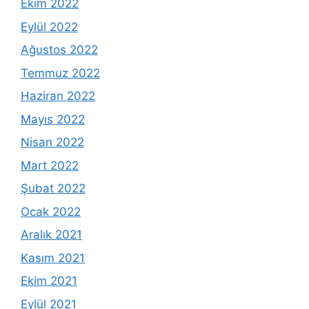
Ekim 2022
Eylül 2022
Ağustos 2022
Temmuz 2022
Haziran 2022
Mayıs 2022
Nisan 2022
Mart 2022
Şubat 2022
Ocak 2022
Aralık 2021
Kasım 2021
Ekim 2021
Eylül 2021