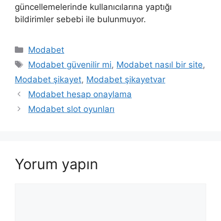
güncellemelerinde kullanıcılarına yaptığı
bildirimler sebebi ile bulunmuyor.
Kategoriler
Modabet
Etiketler
Modabet güvenilir mi
,
Modabet nasıl bir site
,
Modabet şikayet
,
Modabet şikayetvar
Modabet hesap onaylama
Modabet slot oyunları
Yorum yapın
Yorum