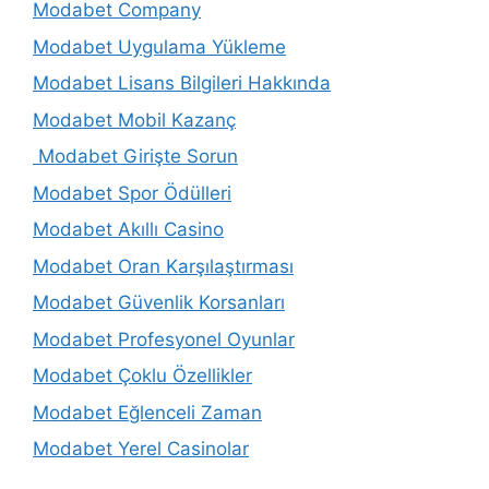
Modabet Company
Modabet Uygulama Yükleme
Modabet Lisans Bilgileri Hakkında
Modabet Mobil Kazanç
Modabet Girişte Sorun
Modabet Spor Ödülleri
Modabet Akıllı Casino
Modabet Oran Karşılaştırması
Modabet Güvenlik Korsanları
Modabet Profesyonel Oyunlar
Modabet Çoklu Özellikler
Modabet Eğlenceli Zaman
Modabet Yerel Casinolar