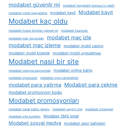
modabet güvenlir mi
modabet hoşgeldin bonusu tv nedir
Modabet kayıt
modabet kayit
modabet i̇çerik kopyalama
Modabet kaç oldu
modabet lisans bilgileri güncel mi
modabet lisansları
modabet maç izle
modabet maç duyuruları
modabet maç izleme
modabet mobil casino
modabet mobil kolaylık
modabet mobil uygulaması
Modabet nasıl bir site
modabet online bahis
modabet onayına başvurmak
modabet oyuncuları
modabet oyun seçenekleri
Modabet para çekme
modabet para yatirma
modabet promosyon kodu
Modabet promosyonları
modabet sanal bahis raporu
modabet saygın site
modabet sistemsel
Modabet SMS İptali
modabet site kuralları
Modabet sosyal medya
modabet spor bahisleri