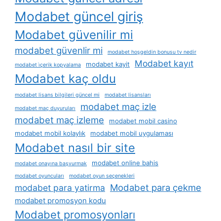
Modabet güncel giriş
Modabet güvenilir mi
modabet güvenlir mi
modabet hoşgeldin bonusu tv nedir
Modabet kayıt
modabet kayit
modabet i̇çerik kopyalama
Modabet kaç oldu
modabet lisans bilgileri güncel mi
modabet lisansları
modabet maç izle
modabet maç duyuruları
modabet maç izleme
modabet mobil casino
modabet mobil kolaylık
modabet mobil uygulaması
Modabet nasıl bir site
modabet online bahis
modabet onayına başvurmak
modabet oyuncuları
modabet oyun seçenekleri
Modabet para çekme
modabet para yatirma
modabet promosyon kodu
Modabet promosyonları