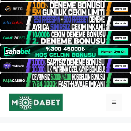
İçeriğe
atla
Menü