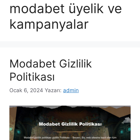
modabet üyelik ve
kampanyalar
Modabet Gizlilik
Politikası
Ocak 6, 2024
Yazarı:
admin