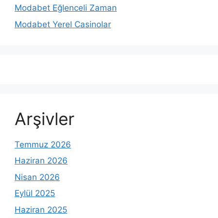
Modabet Eğlenceli Zaman
Modabet Yerel Casinolar
Arşivler
Temmuz 2026
Haziran 2026
Nisan 2026
Eylül 2025
Haziran 2025