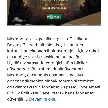
Modabet gizlilik politikası gizlilik Politikası –
Beyanı; Bu, web sitesine kayıt olan tüm
kullanıcılar için önemli bir avantajdır. İçiniz rahat
olsun diye size bir açıklama sunacağız.
Üyeliğiniz sırasında verdiğiniz tüm bilgiler
güvendedir. Bu sistemi düşünüyorsanız
Modabet, canlı bahis aşamasını kolayca
değerlendirmenize olanak tanıyan sistemlere
odaklanmaktadır. Modabet Kapsamlı İncelemesi
Gizlilik Politikası Genel olarak bana Modabet
güvenilir …
Devamını oku…