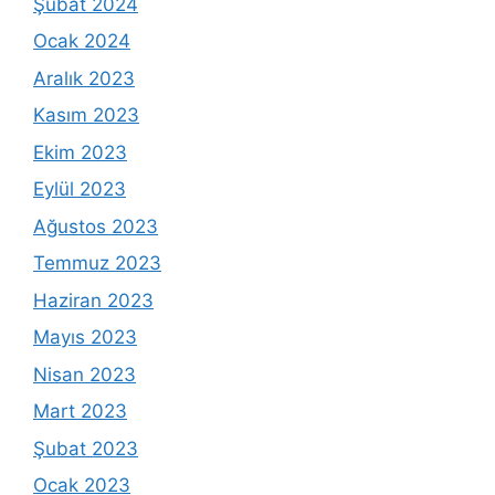
Şubat 2024
Ocak 2024
Aralık 2023
Kasım 2023
Ekim 2023
Eylül 2023
Ağustos 2023
Temmuz 2023
Haziran 2023
Mayıs 2023
Nisan 2023
Mart 2023
Şubat 2023
Ocak 2023