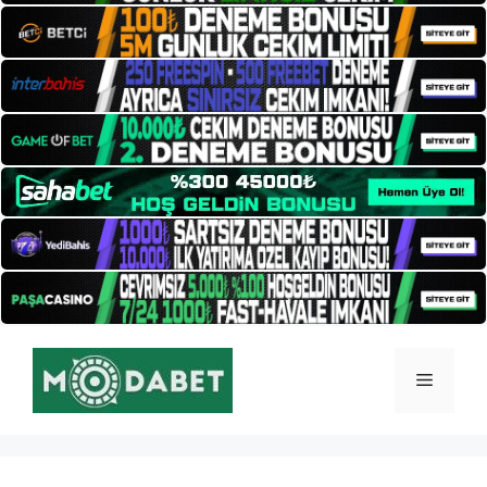
İçeriğe
atla
Menü