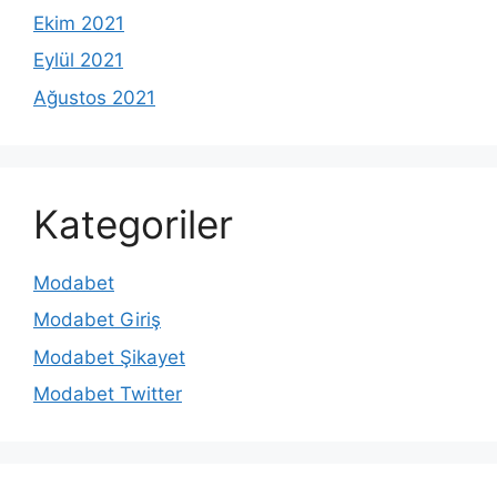
Ekim 2021
Eylül 2021
Ağustos 2021
Kategoriler
Modabet
Modabet Giriş
Modabet Şikayet
Modabet Twitter