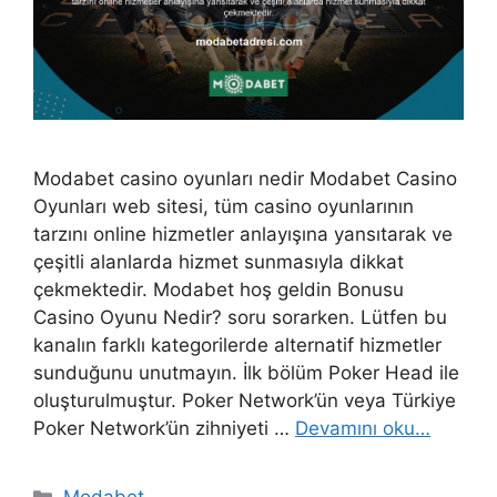
Modabet casino oyunları nedir Modabet Casino
Oyunları web sitesi, tüm casino oyunlarının
tarzını online hizmetler anlayışına yansıtarak ve
çeşitli alanlarda hizmet sunmasıyla dikkat
çekmektedir. Modabet hoş geldin Bonusu
Casino Oyunu Nedir? soru sorarken. Lütfen bu
kanalın farklı kategorilerde alternatif hizmetler
sunduğunu unutmayın. İlk bölüm Poker Head ile
oluşturulmuştur. Poker Network’ün veya Türkiye
Poker Network’ün zihniyeti …
Devamını oku…
Kategoriler