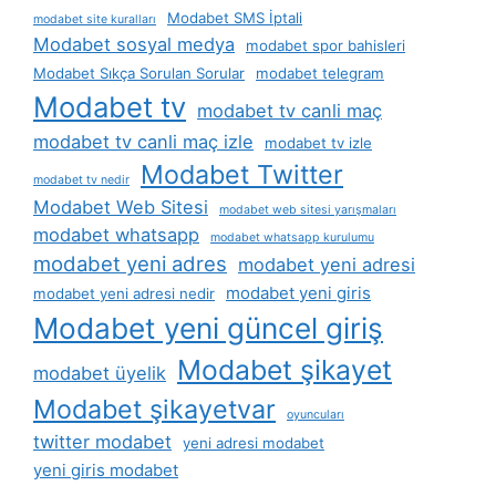
Modabet SMS İptali
modabet site kuralları
Modabet sosyal medya
modabet spor bahisleri
Modabet Sıkça Sorulan Sorular
modabet telegram
Modabet tv
modabet tv canli maç
modabet tv canli maç izle
modabet tv izle
Modabet Twitter
modabet tv nedir
Modabet Web Sitesi
modabet web sitesi yarışmaları
modabet whatsapp
modabet whatsapp kurulumu
modabet yeni adres
modabet yeni adresi
modabet yeni giris
modabet yeni adresi nedir
Modabet yeni güncel giriş
Modabet şikayet
modabet üyelik
Modabet şikayetvar
oyuncuları
twitter modabet
yeni adresi modabet
yeni giris modabet