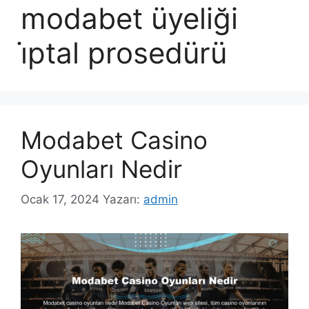
modabet üyeliği
i̇ptal prosedürü
Modabet Casino
Oyunları Nedir
Ocak 17, 2024
Yazarı:
admin