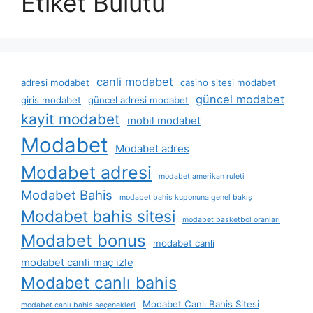
Etiket Bulutu
canli modabet
adresi modabet
casino sitesi modabet
güncel modabet
giris modabet
güncel adresi modabet
kayit modabet
mobil modabet
Modabet
Modabet adres
Modabet adresi
modabet amerikan ruleti
Modabet Bahis
modabet bahis kuponuna genel bakış
Modabet bahis sitesi
modabet basketbol oranları
Modabet bonus
modabet canli
modabet canli maç izle
Modabet canlı bahis
Modabet Canlı Bahis Sitesi
modabet canlı bahis seçenekleri