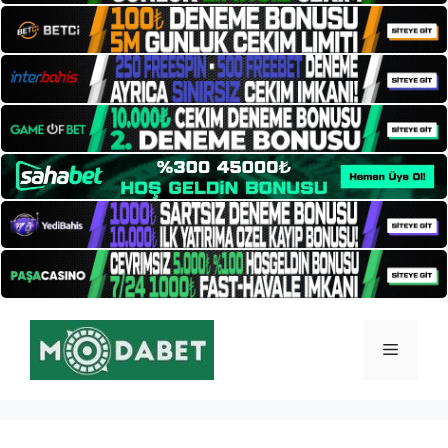
İçeriğe
atla
Menü