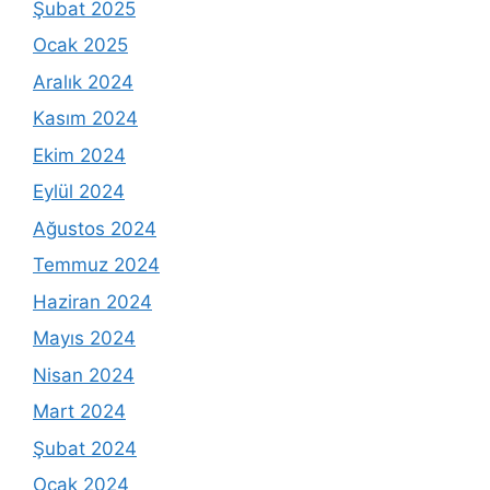
Şubat 2025
Ocak 2025
Aralık 2024
Kasım 2024
Ekim 2024
Eylül 2024
Ağustos 2024
Temmuz 2024
Haziran 2024
Mayıs 2024
Nisan 2024
Mart 2024
Şubat 2024
Ocak 2024