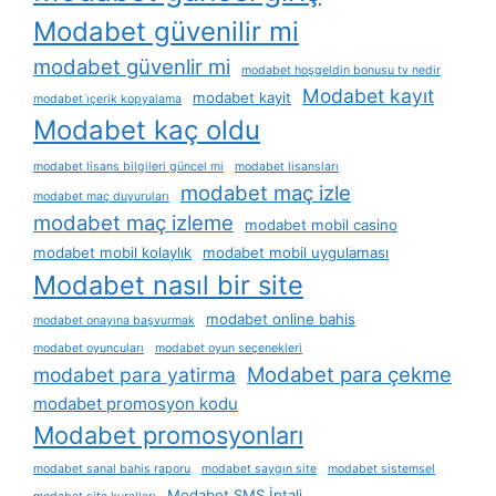
Modabet güvenilir mi
modabet güvenlir mi
modabet hoşgeldin bonusu tv nedir
Modabet kayıt
modabet kayit
modabet i̇çerik kopyalama
Modabet kaç oldu
modabet lisans bilgileri güncel mi
modabet lisansları
modabet maç izle
modabet maç duyuruları
modabet maç izleme
modabet mobil casino
modabet mobil kolaylık
modabet mobil uygulaması
Modabet nasıl bir site
modabet online bahis
modabet onayına başvurmak
modabet oyuncuları
modabet oyun seçenekleri
Modabet para çekme
modabet para yatirma
modabet promosyon kodu
Modabet promosyonları
modabet sanal bahis raporu
modabet saygın site
modabet sistemsel
Modabet SMS İptali