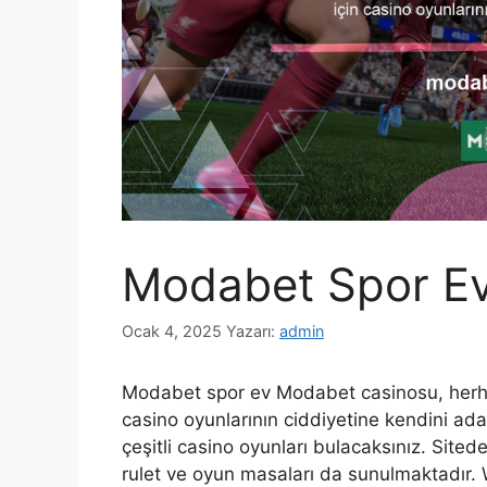
Modabet Spor E
Ocak 4, 2025
Yazarı:
admin
Modabet spor ev Modabet casinosu, herhang
casino oyunlarının ciddiyetine kendini ada
çeşitli casino oyunları bulacaksınız. Sited
rulet ve oyun masaları da sunulmaktadır. Web