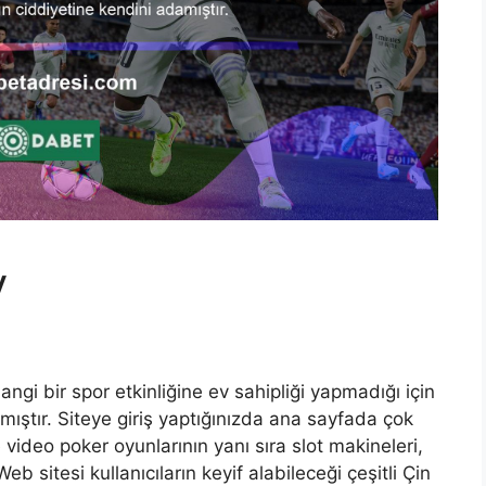
v
i bir spor etkinliğine ev sahipliği yapmadığı için
mıştır. Siteye giriş yaptığınızda ana sayfada çok
e video poker oyunlarının yanı sıra slot makineleri,
 sitesi kullanıcıların keyif alabileceği çeşitli Çin