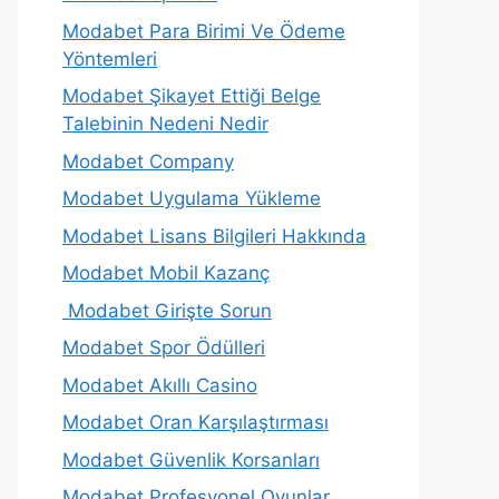
Modabet Para Birimi Ve Ödeme
Yöntemleri
Modabet Şikayet Ettiği Belge
Talebinin Nedeni Nedir
Modabet Company
Modabet Uygulama Yükleme
Modabet Lisans Bilgileri Hakkında
Modabet Mobil Kazanç
Modabet Girişte Sorun
Modabet Spor Ödülleri
Modabet Akıllı Casino
Modabet Oran Karşılaştırması
Modabet Güvenlik Korsanları
Modabet Profesyonel Oyunlar