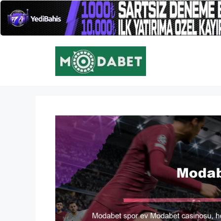
İçeriğe
atla