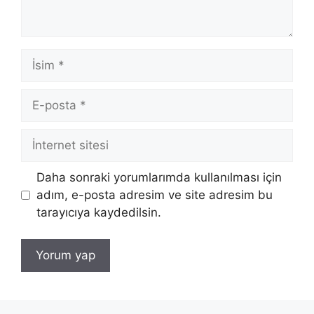
İsim
E-
posta
İnternet
sitesi
Daha sonraki yorumlarımda kullanılması için
adım, e-posta adresim ve site adresim bu
tarayıcıya kaydedilsin.