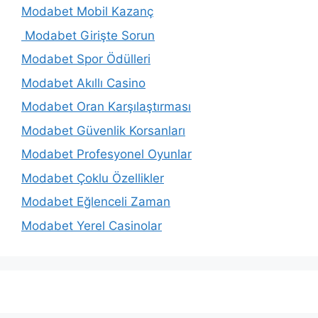
Modabet Mobil Kazanç
Modabet Girişte Sorun
Modabet Spor Ödülleri
Modabet Akıllı Casino
Modabet Oran Karşılaştırması
Modabet Güvenlik Korsanları
Modabet Profesyonel Oyunlar
Modabet Çoklu Özellikler
Modabet Eğlenceli Zaman
Modabet Yerel Casinolar