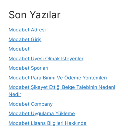
Son Yazılar
Modabet Adresi
Modabet Giriş
Modabet
Modabet Üyesi Olmak İsteyenler
Modabet Sporları
Modabet Para Birimi Ve Ödeme Yöntemleri
Modabet Şikayet Ettiği Belge Talebinin Nedeni
Nedir
Modabet Company
Modabet Uygulama Yükleme
Modabet Lisans Bilgileri Hakkında