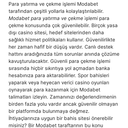
Para yatırma ve çekme işlemi Modabet
tarafından çeşitli yollarla kolaylaştırılabilir.
Modabet para yatırma ve çekme i̇şlemi
para
çekme konusunda çok güvenilebilir. Birçok yasa
dışı casino sitesi, hedef sitelerinden daha
sağlıklı hizmet politikaları kullanır. Güvenilirlikte
her zaman hafif bir düşüş vardır. Canlı destek
hattını aradığınızda tüm sorunlar anında çözüme
kavuşturulacaktır. Güvenli para çekme işlemi
sırasında hiçbir sıkıntıya yol açmadan banka
hesabınıza para aktarabilirler. Spor bahisleri
yaparak veya heyecan verici casino oyunları
oynayarak para kazanmak için Modabet
talimatları izleyin. Zamanınızı değerlendirmenin
birden fazla yolu vardır ancak güvenilir olmayan
bir platformda bulunmaya değmez.
İhtiyaçlarınıza uygun bir bahis sitesi önerebilir
misiniz? Bir Modabet taraftarının bu konu