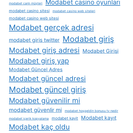
Modabet casino oyunları
modabet canlı müşteri
modabet casino sitesi
modabet casino web siteleri
modabet casino web sitesi
Modabet gerçek adresi
Modabet giriş
modabet giris twitter
Modabet giriş adresi
Modabet Girişi
Modabet giriş yap
Modabet Güncel Adres
Modabet güncel adresi
Modabet güncel giriş
Modabet güvenilir mi
modabet güvenlir mi
modabet hoşgeldin bonusu tv nedir
Modabet kayıt
modabet kayit
modabet i̇çerik kopyalama
Modabet kaç oldu