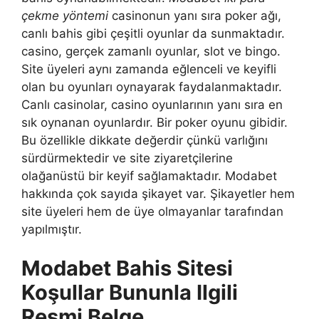
çekme yöntemi
casinonun yanı sıra poker ağı,
canlı bahis gibi çeşitli oyunlar da sunmaktadır.
casino, gerçek zamanlı oyunlar, slot ve bingo.
Site üyeleri aynı zamanda eğlenceli ve keyifli
olan bu oyunları oynayarak faydalanmaktadır.
Canlı casinolar, casino oyunlarının yanı sıra en
sık oynanan oyunlardır. Bir poker oyunu gibidir.
Bu özellikle dikkate değerdir çünkü varlığını
sürdürmektedir ve site ziyaretçilerine
olağanüstü bir keyif sağlamaktadır. Modabet
hakkında çok sayıda şikayet var. Şikayetler hem
site üyeleri hem de üye olmayanlar tarafından
yapılmıştır.
Modabet Bahis Sitesi
Koşullar Bununla Ilgili
Resmi Belge