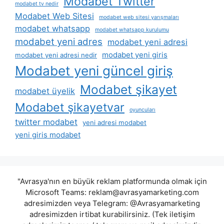
Modabet Twitter
modabet tv nedir
Modabet Web Sitesi
modabet web sitesi yarışmaları
modabet whatsapp
modabet whatsapp kurulumu
modabet yeni adres
modabet yeni adresi
modabet yeni giris
modabet yeni adresi nedir
Modabet yeni güncel giriş
Modabet şikayet
modabet üyelik
Modabet şikayetvar
oyuncuları
twitter modabet
yeni adresi modabet
yeni giris modabet
"Avrasya'nın en büyük reklam platformunda olmak için
Microsoft Teams:
reklam@avrasyamarketing.com
adresimizden veya Telegram: @Avrasyamarketing
adresimizden irtibat kurabilirsiniz. (Tek iletişim