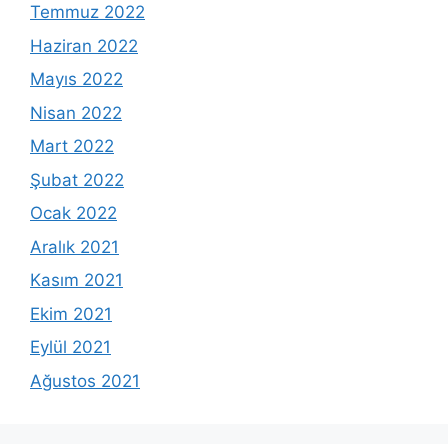
Temmuz 2022
Haziran 2022
Mayıs 2022
Nisan 2022
Mart 2022
Şubat 2022
Ocak 2022
Aralık 2021
Kasım 2021
Ekim 2021
Eylül 2021
Ağustos 2021