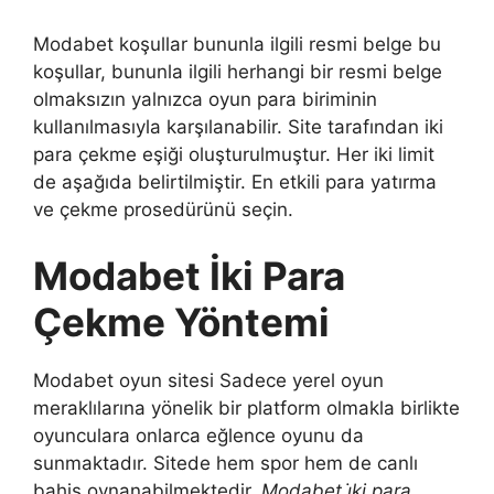
Modabet koşullar bununla ilgili resmi belge bu
koşullar, bununla ilgili herhangi bir resmi belge
olmaksızın yalnızca oyun para biriminin
kullanılmasıyla karşılanabilir. Site tarafından iki
para çekme eşiği oluşturulmuştur. Her iki limit
de aşağıda belirtilmiştir. En etkili para yatırma
ve çekme prosedürünü seçin.
Modabet İki Para
Çekme Yöntemi
Modabet oyun sitesi Sadece yerel oyun
meraklılarına yönelik bir platform olmakla birlikte
oyunculara onlarca eğlence oyunu da
sunmaktadır. Sitede hem spor hem de canlı
bahis oynanabilmektedir.
Modabet i̇ki para