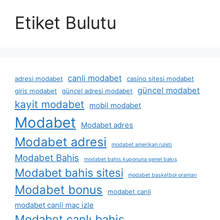
Etiket Bulutu
canli modabet
adresi modabet
casino sitesi modabet
güncel modabet
giris modabet
güncel adresi modabet
kayit modabet
mobil modabet
Modabet
Modabet adres
Modabet adresi
modabet amerikan ruleti
Modabet Bahis
modabet bahis kuponuna genel bakış
Modabet bahis sitesi
modabet basketbol oranları
Modabet bonus
modabet canli
modabet canli maç izle
Modabet canlı bahis