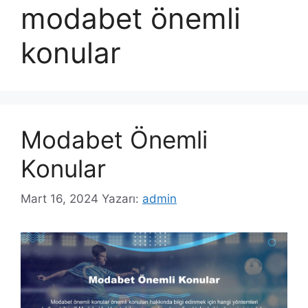
modabet önemli
konular
Modabet Önemli
Konular
Mart 16, 2024
Yazarı:
admin