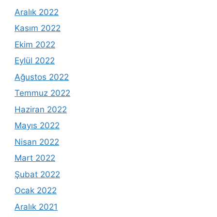
Aralık 2022
Kasım 2022
Ekim 2022
Eylül 2022
Ağustos 2022
Temmuz 2022
Haziran 2022
Mayıs 2022
Nisan 2022
Mart 2022
Şubat 2022
Ocak 2022
Aralık 2021