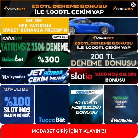
×
MODABET GİRİŞ İÇİN TIKLAYINIZ!