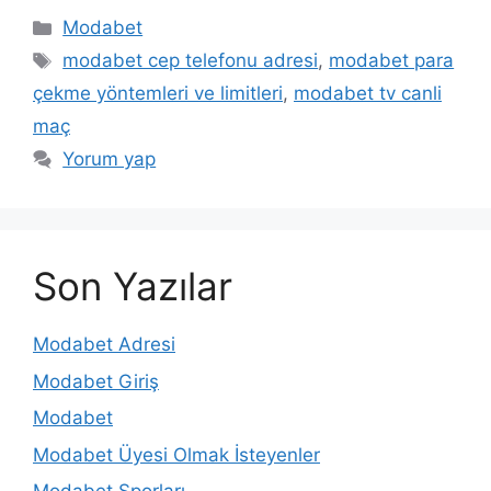
Kategoriler
Modabet
Etiketler
modabet cep telefonu adresi
,
modabet para
çekme yöntemleri ve limitleri
,
modabet tv canli
maç
Yorum yap
Son Yazılar
Modabet Adresi
Modabet Giriş
Modabet
Modabet Üyesi Olmak İsteyenler