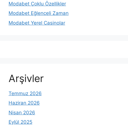
Modabet Çoklu Özellikler
Modabet Eğlenceli Zaman
Modabet Yerel Casinolar
Arşivler
Temmuz 2026
Haziran 2026
Nisan 2026
Eylül 2025