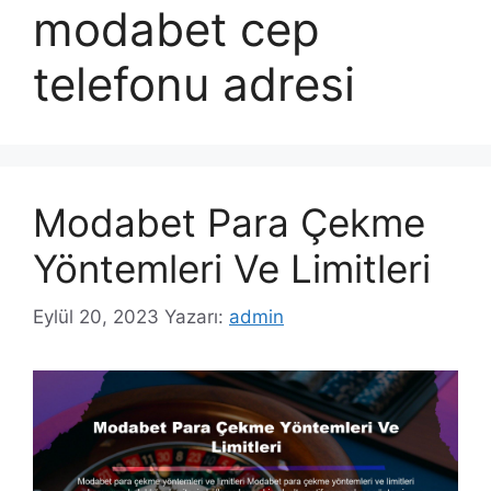
modabet cep
telefonu adresi
Modabet Para Çekme
Yöntemleri Ve Limitleri
Eylül 20, 2023
Yazarı:
admin