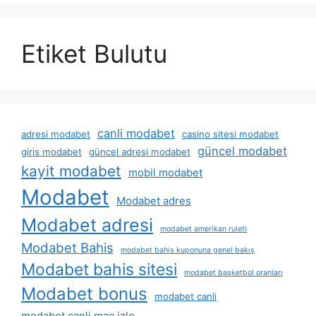
Etiket Bulutu
canli modabet
adresi modabet
casino sitesi modabet
güncel modabet
giris modabet
güncel adresi modabet
kayit modabet
mobil modabet
Modabet
Modabet adres
Modabet adresi
modabet amerikan ruleti
Modabet Bahis
modabet bahis kuponuna genel bakış
Modabet bahis sitesi
modabet basketbol oranları
Modabet bonus
modabet canli
modabet canli maç izle