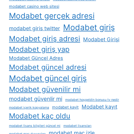
modabet casino web sitesi
Modabet gerçek adresi
Modabet giriş
modabet giris twitter
Modabet giriş adresi
Modabet Girişi
Modabet giriş yap
Modabet Güncel Adres
Modabet güncel adresi
Modabet güncel giriş
Modabet güvenilir mi
modabet güvenlir mi
modabet hoşgeldin bonusu tv nedir
Modabet kayıt
modabet kayit
modabet i̇çerik kopyalama
Modabet kaç oldu
modabet lisans bilgileri güncel mi
modabet lisansları
modabet maç izle
modabet maç duyuruları