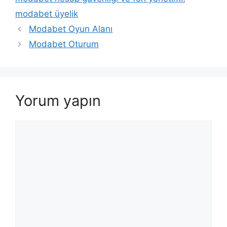
modabet üyelik
Modabet Oyun Alanı
Modabet Oturum
Yorum yapın
Yorum