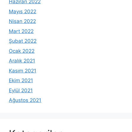
Haziran 2022
Mayıs 2022
Nisan 2022
Mart 2022
Şubat 2022
Ocak 2022
Aralık 2021
Kasım 2021
Ekim 2021
Eylül 2021
Ağustos 2021