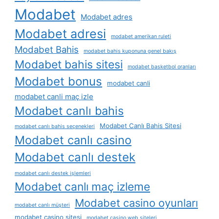
Modabet
Modabet adres
Modabet adresi
modabet amerikan ruleti
Modabet Bahis
modabet bahis kuponuna genel bakış
Modabet bahis sitesi
modabet basketbol oranları
Modabet bonus
modabet canli
modabet canli maç izle
Modabet canlı bahis
Modabet Canlı Bahis Sitesi
modabet canlı bahis seçenekleri
Modabet canlı casino
Modabet canlı destek
modabet canlı destek işlemleri
Modabet canlı maç izleme
Modabet casino oyunları
modabet canlı müşteri
modabet casino sitesi
modabet casino web siteleri