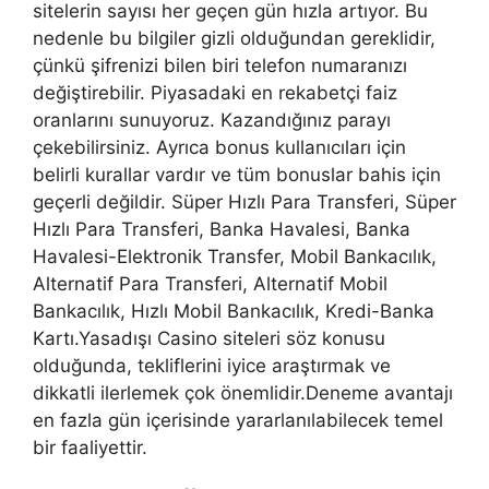
sitelerin sayısı her geçen gün hızla artıyor. Bu
nedenle bu bilgiler gizli olduğundan gereklidir,
çünkü şifrenizi bilen biri telefon numaranızı
değiştirebilir. Piyasadaki en rekabetçi faiz
oranlarını sunuyoruz. Kazandığınız parayı
çekebilirsiniz. Ayrıca bonus kullanıcıları için
belirli kurallar vardır ve tüm bonuslar bahis için
geçerli değildir. Süper Hızlı Para Transferi, Süper
Hızlı Para Transferi, Banka Havalesi, Banka
Havalesi-Elektronik Transfer, Mobil Bankacılık,
Alternatif Para Transferi, Alternatif Mobil
Bankacılık, Hızlı Mobil Bankacılık, Kredi-Banka
Kartı.Yasadışı Casino siteleri söz konusu
olduğunda, tekliflerini iyice araştırmak ve
dikkatli ilerlemek çok önemlidir.Deneme avantajı
en fazla gün içerisinde yararlanılabilecek temel
bir faaliyettir.