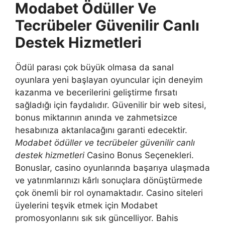
Modabet Ödüller Ve
Tecrübeler Güvenilir Canlı
Destek Hizmetleri
Ödül parası çok büyük olmasa da sanal
oyunlara yeni başlayan oyuncular için deneyim
kazanma ve becerilerini geliştirme fırsatı
sağladığı için faydalıdır. Güvenilir bir web sitesi,
bonus miktarının anında ve zahmetsizce
hesabınıza aktarılacağını garanti edecektir.
Modabet ödüller ve tecrübeler güvenilir canlı
destek hizmetleri
Casino Bonus Seçenekleri.
Bonuslar, casino oyunlarında başarıya ulaşmada
ve yatırımlarınızı kârlı sonuçlara dönüştürmede
çok önemli bir rol oynamaktadır. Casino siteleri
üyelerini teşvik etmek için Modabet
promosyonlarını sık sık güncelliyor. Bahis