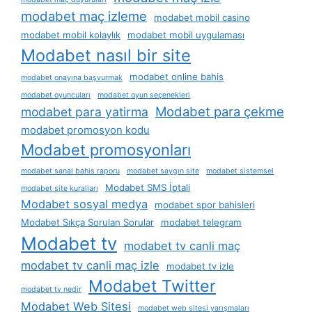
modabet maç izleme
modabet mobil casino
modabet mobil kolaylık
modabet mobil uygulaması
Modabet nasıl bir site
modabet online bahis
modabet onayına başvurmak
modabet oyuncuları
modabet oyun seçenekleri
Modabet para çekme
modabet para yatirma
modabet promosyon kodu
Modabet promosyonları
modabet sanal bahis raporu
modabet saygın site
modabet sistemsel
Modabet SMS İptali
modabet site kuralları
Modabet sosyal medya
modabet spor bahisleri
Modabet Sıkça Sorulan Sorular
modabet telegram
Modabet tv
modabet tv canli maç
modabet tv canli maç izle
modabet tv izle
Modabet Twitter
modabet tv nedir
Modabet Web Sitesi
modabet web sitesi yarışmaları