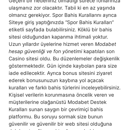
Geçerli bir nedeniniz olmadığı sürece fonlarınıza
ulaşmanız zor olacaktır. Tabii ki en az yaşında
olmanız gerekiyor. Spor Bahis Kurallarını ayrıca
Siteye giriş yaptığınızda “Spor Bahis Kuralları”
etiketli sayfada bulabilirsiniz. Köklü bir bahis
sitesi olduğundan kapanma ihtimali yoktur.
Uzun yıllardır üyelerine hizmet veren
Modabet
hesap güvenliği ve fon yönetimi
kapatılan son
Casino sitesi oldu. Bu düzenlemeler değişkenlik
göstermektedir. Gün içinde kaybolan para size
iade edilecektir. Ayrıca bonus sitesini ziyaret
ederek bonusunuzun kaybına yol açacak
kuralları ve farklı bahis türlerini inceleyebilirsiniz.
Kişisel verilerin korunmasına öncelik veren ve
müşterilerine olağanüstü Modabet Destek
Kuralları sunan saygın bir çevrimiçi bahis
platformu. Bu soruyu sormak size bunun
güvenilir ve güvenilir bir web sitesi olduğuna