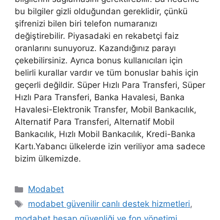
bu bilgiler gizli olduğundan gereklidir, çünkü
şifrenizi bilen biri telefon numaranızı
değiştirebilir. Piyasadaki en rekabetçi faiz
oranlarını sunuyoruz. Kazandığınız parayı
çekebilirsiniz. Ayrıca bonus kullanıcıları için
belirli kurallar vardır ve tüm bonuslar bahis için
geçerli değildir. Süper Hızlı Para Transferi, Süper
Hızlı Para Transferi, Banka Havalesi, Banka
Havalesi-Elektronik Transfer, Mobil Bankacılık,
Alternatif Para Transferi, Alternatif Mobil
Bankacılık, Hızlı Mobil Bankacılık, Kredi-Banka
Kartı.Yabancı ülkelerde izin veriliyor ama sadece
bizim ülkemizde.
Kategoriler
Modabet
Etiketler
modabet güvenilir canlı destek hizmetleri
,
modabet hesap güvenliği ve fon yönetimi
,