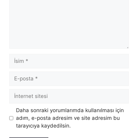
İsim
E-
posta
İnternet
sitesi
Daha sonraki yorumlarımda kullanılması için
adım, e-posta adresim ve site adresim bu
tarayıcıya kaydedilsin.