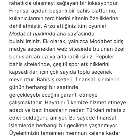
rahatlıkla ulaşmayı sağlayan bir lokasyondur.
Finansal açıdan başarılı bir bahis platformu,
kullanıcılarının tercihlerini sitenin özelliklerine
dahil etmiştir. Arzu ettiğiniz tüm oyunları
Modabet hakkında
ana sayfasında
bulabilirsiniz. Ek olarak, yalnızca Modabet giriş
medya seçenekleri web sitesinde bulunan özel
bonuslardan da yararlanabilirsiniz. Popüler
bahis sitelerinde, çeşitli spor etkinliklerini
kapsadıkları için çok sayıda toplu seçenek
mevcuttur. Bahis şirketleri, finansal işlemlerin
günün herhangi bir saatinde
gerçekleşebileceğini garanti etmeye
çalışmaktadır. Hayatını ülkemize hizmet etmeye
adadı ve bazı insanların neden Türkleri rahatsız
edici bulduğunu anlıyor. Bu sayede finansal
işlemlerde herhangi bir gecikme yaşanmıyor.
Üyelerimizin tamamen memnun kalana kadar