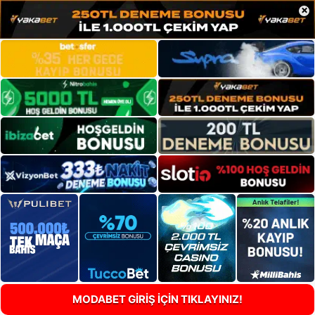
×
MODABET GİRİŞ İÇİN TIKLAYINIZ!