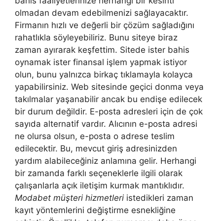
bahis faaliyetlerinize herhangi bir kesinti
olmadan devam edebilmenizi sağlayacaktır.
Firmanın hızlı ve değerli bir çözüm sağladığını
rahatlıkla söyleyebiliriz. Bunu siteye biraz
zaman ayırarak keşfettim. Sitede ister bahis
oynamak ister finansal işlem yapmak istiyor
olun, bunu yalnızca birkaç tıklamayla kolayca
yapabilirsiniz. Web sitesinde geçici donma veya
takılmalar yaşanabilir ancak bu endişe edilecek
bir durum değildir. E-posta adresleri için de çok
sayıda alternatif vardır. Alıcının e-posta adresi
ne olursa olsun, e-posta o adrese teslim
edilecektir. Bu, mevcut giriş adresinizden
yardım alabileceğiniz anlamına gelir. Herhangi
bir zamanda farklı seçeneklerle ilgili olarak
çalışanlarla açık iletişim kurmak mantıklıdır.
Modabet müşteri hizmetleri
istedikleri zaman
kayıt yöntemlerini değiştirme esnekliğine