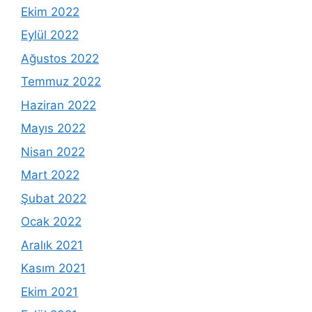
Ekim 2022
Eylül 2022
Ağustos 2022
Temmuz 2022
Haziran 2022
Mayıs 2022
Nisan 2022
Mart 2022
Şubat 2022
Ocak 2022
Aralık 2021
Kasım 2021
Ekim 2021