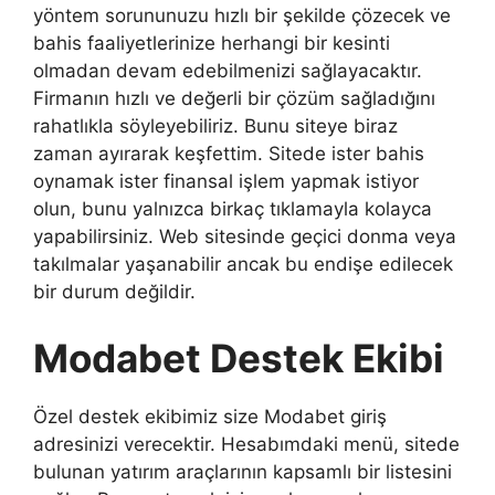
yöntem sorununuzu hızlı bir şekilde çözecek ve
bahis faaliyetlerinize herhangi bir kesinti
olmadan devam edebilmenizi sağlayacaktır.
Firmanın hızlı ve değerli bir çözüm sağladığını
rahatlıkla söyleyebiliriz. Bunu siteye biraz
zaman ayırarak keşfettim. Sitede ister bahis
oynamak ister finansal işlem yapmak istiyor
olun, bunu yalnızca birkaç tıklamayla kolayca
yapabilirsiniz. Web sitesinde geçici donma veya
takılmalar yaşanabilir ancak bu endişe edilecek
bir durum değildir.
Modabet Destek Ekibi
Özel destek ekibimiz size Modabet giriş
adresinizi verecektir. Hesabımdaki menü, sitede
bulunan yatırım araçlarının kapsamlı bir listesini