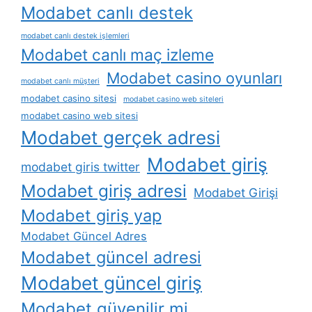
Modabet canlı destek
modabet canlı destek işlemleri
Modabet canlı maç izleme
Modabet casino oyunları
modabet canlı müşteri
modabet casino sitesi
modabet casino web siteleri
modabet casino web sitesi
Modabet gerçek adresi
Modabet giriş
modabet giris twitter
Modabet giriş adresi
Modabet Girişi
Modabet giriş yap
Modabet Güncel Adres
Modabet güncel adresi
Modabet güncel giriş
Modabet güvenilir mi