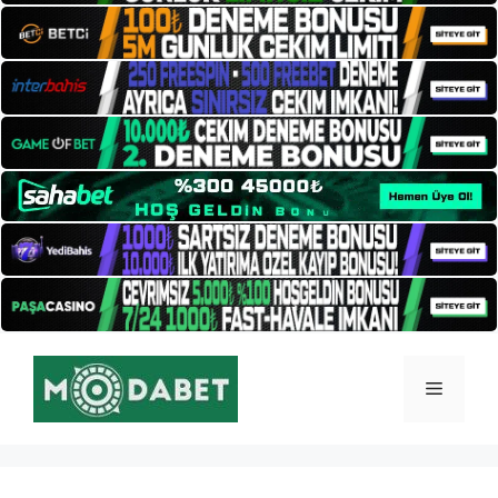
İçeriğe
atla
Menü