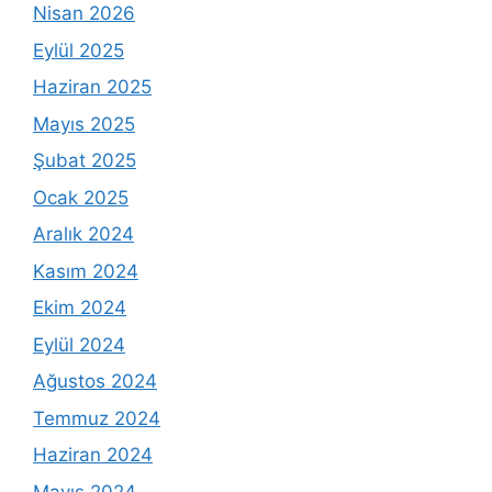
Nisan 2026
Eylül 2025
Haziran 2025
Mayıs 2025
Şubat 2025
Ocak 2025
Aralık 2024
Kasım 2024
Ekim 2024
Eylül 2024
Ağustos 2024
Temmuz 2024
Haziran 2024
Mayıs 2024