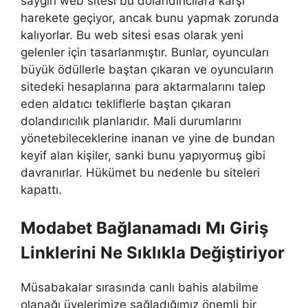
saygın web sitesi bu dolandırıcılara karşı
harekete geçiyor, ancak bunu yapmak zorunda
kalıyorlar. Bu web sitesi esas olarak yeni
gelenler için tasarlanmıştır. Bunlar, oyuncuları
büyük ödüllerle baştan çıkaran ve oyuncuların
sitedeki hesaplarına para aktarmalarını talep
eden aldatıcı tekliflerle baştan çıkaran
dolandırıcılık planlarıdır. Mali durumlarını
yönetebileceklerine inanan ve yine de bundan
keyif alan kişiler, sanki bunu yapıyormuş gibi
davranırlar. Hükümet bu nedenle bu siteleri
kapattı.
Modabet Bağlanamadı Mı Giriş
Linklerini Ne Sıklıkla Değiştiriyor
Müsabakalar sırasında canlı bahis alabilme
olanağı üyelerimize sağladığımız önemli bir