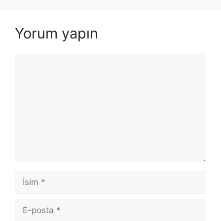
Yorum yapın
Yorum
İsim
E-
posta