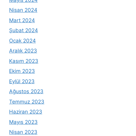
Nisan 2024
Mart 2024
Şubat 2024
Ocak 2024
Aralık 2023
Kasım 2023
Ekim 2023
Eylül 2023
Ağustos 2023
Temmuz 2023
Haziran 2023
Mayıs 2023
Nisan 2023