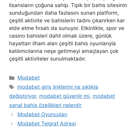
lisansların çoğuna sahip. Tipik bir bahis sitesinin
sunduğundan daha fazlasını sunan platform,
çeşitli aktivite ve bahislerin tadını çıkarırken kar
elde etme fırsatı da sunuyor. Etkinlikte, spor ve
casino bahisleri dahil olmak üzere, günlük
hayattan ilham alan çeşitli bahis oyunlarıyla
katılımcılarına neşe getirmeyi amaçlayan çok
çeşitli aktiviteler sunulmaktadır.
Kategoriler
Modabet
Etiketler
modabet giriş linklerini ne sıklıkla
değiştiriyor
,
modabet güvenlir mi
,
modabet
sanal bahis özellikleri nelerdir
Modabet Oyuncuları
Modabet Telgraf Adresi