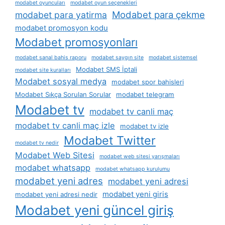
modabet oyuncuları
modabet oyun seçenekleri
Modabet para çekme
modabet para yatirma
modabet promosyon kodu
Modabet promosyonları
modabet sanal bahis raporu
modabet saygın site
modabet sistemsel
Modabet SMS İptali
modabet site kuralları
Modabet sosyal medya
modabet spor bahisleri
Modabet Sıkça Sorulan Sorular
modabet telegram
Modabet tv
modabet tv canli maç
modabet tv canli maç izle
modabet tv izle
Modabet Twitter
modabet tv nedir
Modabet Web Sitesi
modabet web sitesi yarışmaları
modabet whatsapp
modabet whatsapp kurulumu
modabet yeni adres
modabet yeni adresi
modabet yeni giris
modabet yeni adresi nedir
Modabet yeni güncel giriş