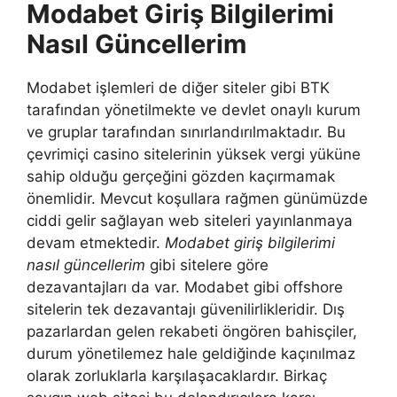
Modabet Giriş Bilgilerimi
Nasıl Güncellerim
Modabet işlemleri de diğer siteler gibi BTK
tarafından yönetilmekte ve devlet onaylı kurum
ve gruplar tarafından sınırlandırılmaktadır. Bu
çevrimiçi casino sitelerinin yüksek vergi yüküne
sahip olduğu gerçeğini gözden kaçırmamak
önemlidir. Mevcut koşullara rağmen günümüzde
ciddi gelir sağlayan web siteleri yayınlanmaya
devam etmektedir.
Modabet giriş bilgilerimi
nasıl güncellerim
gibi sitelere göre
dezavantajları da var. Modabet gibi offshore
sitelerin tek dezavantajı güvenilirlikleridir. Dış
pazarlardan gelen rekabeti öngören bahisçiler,
durum yönetilemez hale geldiğinde kaçınılmaz
olarak zorluklarla karşılaşacaklardır. Birkaç