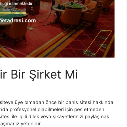
 Bir Şirket Mi
, siteye üye olmadan önce bir bahis sitesi hakkında
yunda profesyonel olabilmeleri için pes etmeden
esi ile ilgili dilek veya şikayetlerinizi paylaşmak
laşmanız yeterlidir.