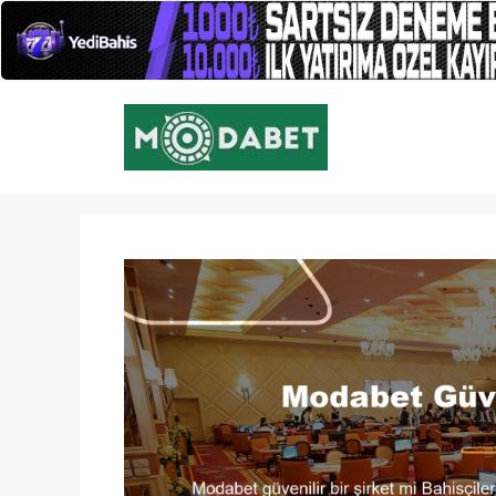
İçeriğe
atla