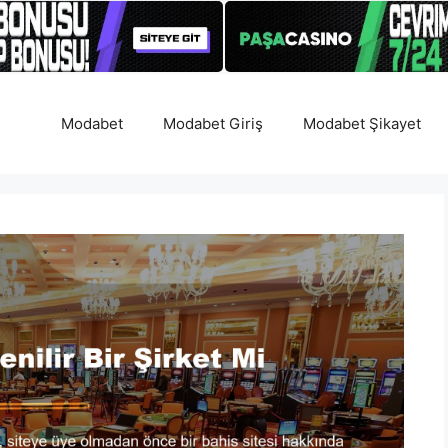
Modabet
Modabet Giriş
Modabet Şikayet