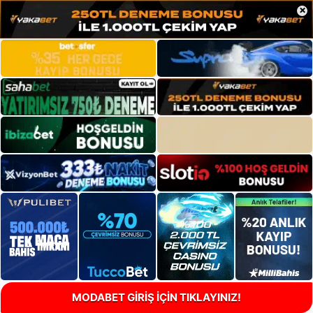
×
MODABET GİRİŞ İÇİN TIKLAYINIZ!