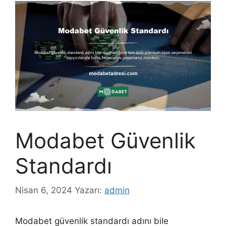
Modabet Güvenlik
Standardı
Nisan 6, 2024
Yazarı:
admin
Modabet güvenlik standardı adını bile