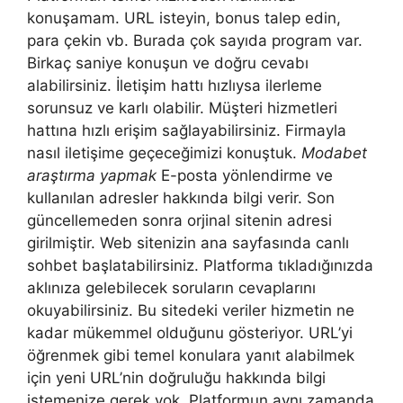
konuşamam. URL isteyin, bonus talep edin,
para çekin vb. Burada çok sayıda program var.
Birkaç saniye konuşun ve doğru cevabı
alabilirsiniz. İletişim hattı hızlıysa ilerleme
sorunsuz ve karlı olabilir. Müşteri hizmetleri
hattına hızlı erişim sağlayabilirsiniz. Firmayla
nasıl iletişime geçeceğimizi konuştuk.
Modabet
araştırma yapmak
E-posta yönlendirme ve
kullanılan adresler hakkında bilgi verir. Son
güncellemeden sonra orjinal sitenin adresi
girilmiştir. Web sitenizin ana sayfasında canlı
sohbet başlatabilirsiniz. Platforma tıkladığınızda
aklınıza gelebilecek soruların cevaplarını
okuyabilirsiniz. Bu sitedeki veriler hizmetin ne
kadar mükemmel olduğunu gösteriyor. URL’yi
öğrenmek gibi temel konulara yanıt alabilmek
için yeni URL’nin doğruluğu hakkında bilgi
istemenize gerek yok. Platformun aynı zamanda