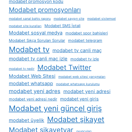
modabet promosyon kodu
Modabet promosyonları
modabet sanal bahis raporu
modabet saygın site
modabet sistemsel
Modabet SMS İptali
modabet site kuralları
Modabet sosyal medya
modabet spor bahisleri
Modabet Sıkça Sorulan Sorular
modabet telegram
Modabet tv
modabet tv canli maç
modabet tv canli maç izle
modabet tv izle
Modabet Twitter
modabet tv nedir
Modabet Web Sitesi
modabet web sitesi yarışmaları
modabet whatsapp
modabet whatsapp kurulumu
modabet yeni adres
modabet yeni adresi
modabet yeni giris
modabet yeni adresi nedir
Modabet yeni güncel giriş
Modabet şikayet
modabet üyelik
Modabet şikayetvar
oyuncuları