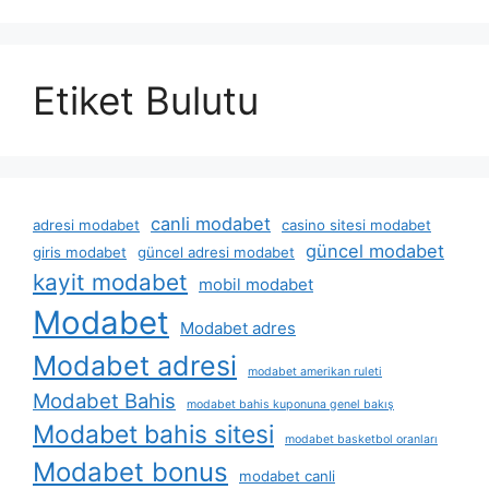
Etiket Bulutu
canli modabet
adresi modabet
casino sitesi modabet
güncel modabet
giris modabet
güncel adresi modabet
kayit modabet
mobil modabet
Modabet
Modabet adres
Modabet adresi
modabet amerikan ruleti
Modabet Bahis
modabet bahis kuponuna genel bakış
Modabet bahis sitesi
modabet basketbol oranları
Modabet bonus
modabet canli