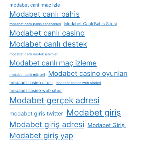
modabet canli maç izle
Modabet canlı bahis
Modabet Canlı Bahis Sitesi
modabet canlı bahis seçenekleri
Modabet canlı casino
Modabet canlı destek
modabet canlı destek işlemleri
Modabet canlı maç izleme
Modabet casino oyunları
modabet canlı müşteri
modabet casino sitesi
modabet casino web siteleri
modabet casino web sitesi
Modabet gerçek adresi
Modabet giriş
modabet giris twitter
Modabet giriş adresi
Modabet Girişi
Modabet giriş yap