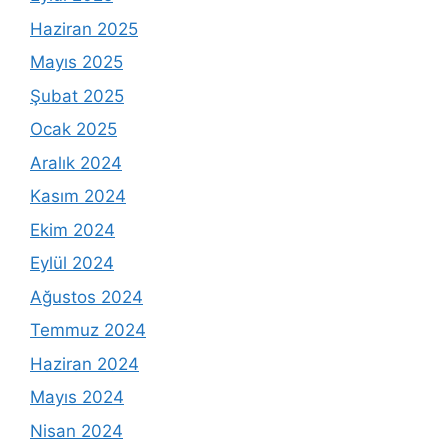
Haziran 2025
Mayıs 2025
Şubat 2025
Ocak 2025
Aralık 2024
Kasım 2024
Ekim 2024
Eylül 2024
Ağustos 2024
Temmuz 2024
Haziran 2024
Mayıs 2024
Nisan 2024