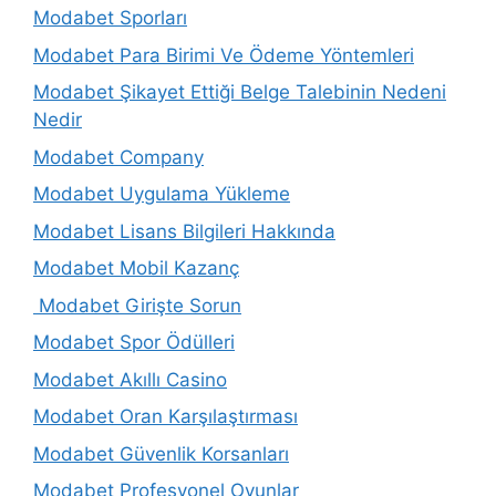
Modabet Sporları
Modabet Para Birimi Ve Ödeme Yöntemleri
Modabet Şikayet Ettiği Belge Talebinin Nedeni
Nedir
Modabet Company
Modabet Uygulama Yükleme
Modabet Lisans Bilgileri Hakkında
Modabet Mobil Kazanç
Modabet Girişte Sorun
Modabet Spor Ödülleri
Modabet Akıllı Casino
Modabet Oran Karşılaştırması
Modabet Güvenlik Korsanları
Modabet Profesyonel Oyunlar