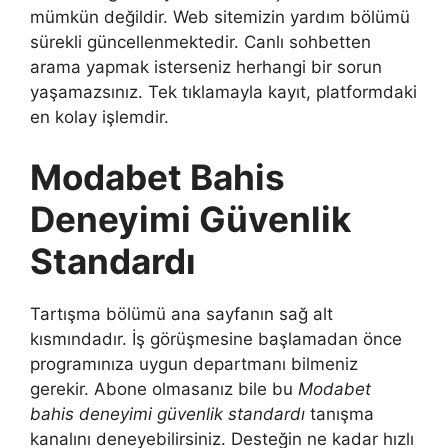
mümkün değildir. Web sitemizin yardım bölümü
sürekli güncellenmektedir. Canlı sohbetten
arama yapmak isterseniz herhangi bir sorun
yaşamazsınız. Tek tıklamayla kayıt, platformdaki
en kolay işlemdir.
Modabet Bahis
Deneyimi Güvenlik
Standardı
Tartışma bölümü ana sayfanın sağ alt
kısmındadır. İş görüşmesine başlamadan önce
programınıza uygun departmanı bilmeniz
gerekir. Abone olmasanız bile bu
Modabet
bahis deneyimi güvenlik standardı
tanışma
kanalını deneyebilirsiniz. Desteğin ne kadar hızlı