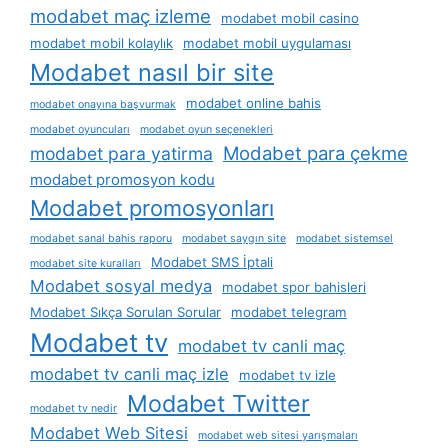
modabet maç izleme
modabet mobil casino
modabet mobil kolaylık
modabet mobil uygulaması
Modabet nasıl bir site
modabet online bahis
modabet onayına başvurmak
modabet oyuncuları
modabet oyun seçenekleri
Modabet para çekme
modabet para yatirma
modabet promosyon kodu
Modabet promosyonları
modabet sanal bahis raporu
modabet saygın site
modabet sistemsel
Modabet SMS İptali
modabet site kuralları
Modabet sosyal medya
modabet spor bahisleri
Modabet Sıkça Sorulan Sorular
modabet telegram
Modabet tv
modabet tv canli maç
modabet tv canli maç izle
modabet tv izle
Modabet Twitter
modabet tv nedir
Modabet Web Sitesi
modabet web sitesi yarışmaları