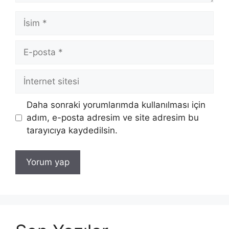
İsim
E-
posta
İnternet
sitesi
Daha sonraki yorumlarımda kullanılması için
adım, e-posta adresim ve site adresim bu
tarayıcıya kaydedilsin.