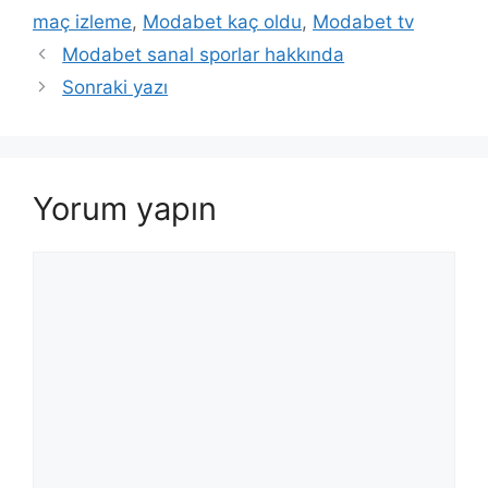
maç izleme
,
Modabet kaç oldu
,
Modabet tv
Modabet sanal sporlar hakkında
Sonraki yazı
Yorum yapın
Yorum