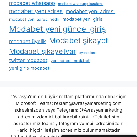
modabet whatsapp
modabet whatsapp kurulumu
modabet yeni adres
modabet yeni adresi
modabet yeni giris
modabet yeni adresi nedir
Modabet yeni güncel giriş
Modabet şikayet
modabet üyelik
Modabet şikayetvar
oyuncuları
twitter modabet
yeni adresi modabet
yeni giris modabet
"Avrasya'nın en büyük reklam platformunda olmak için
Microsoft Teams:
reklam@avrasyamarketing.com
adresimizden veya Telegram: @Avrasyamarketing
adresimizden irtibat kurabilirsiniz. (Tek iletişim
adreslerimiz teams / telegram ve mail adresimizdir.
Harici hiçbir iletişim adresimiz bulunmamaktadır.
Lütfen itibar etmeyiniz.) Türkiye yasalarına göre 7258