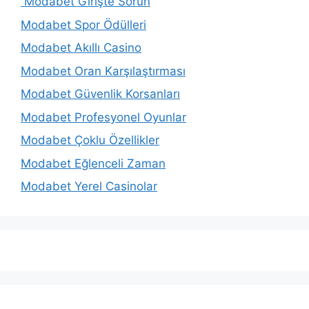
Modabet Girişte Sorun
Modabet Spor Ödülleri
Modabet Akıllı Casino
Modabet Oran Karşılaştırması
Modabet Güvenlik Korsanları
Modabet Profesyonel Oyunlar
Modabet Çoklu Özellikler
Modabet Eğlenceli Zaman
Modabet Yerel Casinolar