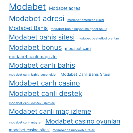
Modabet
Modabet adres
Modabet adresi
modabet amerikan ruleti
Modabet Bahis
modabet bahis kuponuna genel bakış
Modabet bahis sitesi
modabet basketbol oranları
Modabet bonus
modabet canli
modabet canli maç izle
Modabet canlı bahis
Modabet Canlı Bahis Sitesi
modabet canlı bahis seçenekleri
Modabet canlı casino
Modabet canlı destek
modabet canlı destek işlemleri
Modabet canlı maç izleme
Modabet casino oyunları
modabet canlı müşteri
modabet casino sitesi
modabet casino web siteleri