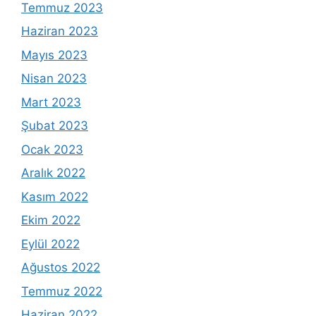
Temmuz 2023
Haziran 2023
Mayıs 2023
Nisan 2023
Mart 2023
Şubat 2023
Ocak 2023
Aralık 2022
Kasım 2022
Ekim 2022
Eylül 2022
Ağustos 2022
Temmuz 2022
Haziran 2022