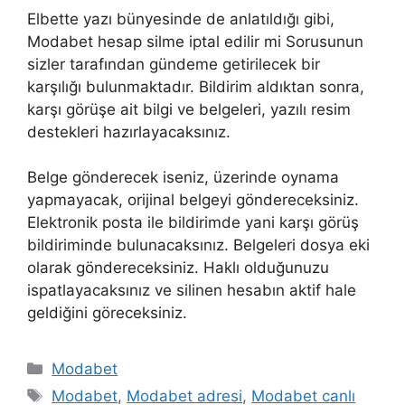
Elbette yazı bünyesinde de anlatıldığı gibi,
Modabet hesap silme iptal edilir mi Sorusunun
sizler tarafından gündeme getirilecek bir
karşılığı bulunmaktadır. Bildirim aldıktan sonra,
karşı görüşe ait bilgi ve belgeleri, yazılı resim
destekleri hazırlayacaksınız.
Belge gönderecek iseniz, üzerinde oynama
yapmayacak, orijinal belgeyi göndereceksiniz.
Elektronik posta ile bildirimde yani karşı görüş
bildiriminde bulunacaksınız. Belgeleri dosya eki
olarak göndereceksiniz. Haklı olduğunuzu
ispatlayacaksınız ve silinen hesabın aktif hale
geldiğini göreceksiniz.
Kategoriler
Modabet
Etiketler
Modabet
,
Modabet adresi
,
Modabet canlı