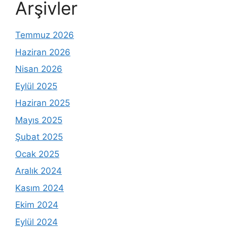
Arşivler
Temmuz 2026
Haziran 2026
Nisan 2026
Eylül 2025
Haziran 2025
Mayıs 2025
Şubat 2025
Ocak 2025
Aralık 2024
Kasım 2024
Ekim 2024
Eylül 2024