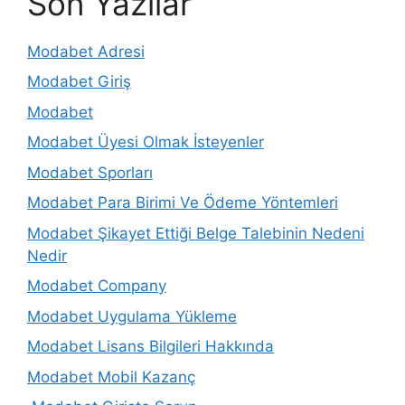
Son Yazılar
Modabet Adresi
Modabet Giriş
Modabet
Modabet Üyesi Olmak İsteyenler
Modabet Sporları
Modabet Para Birimi Ve Ödeme Yöntemleri
Modabet Şikayet Ettiği Belge Talebinin Nedeni
Nedir
Modabet Company
Modabet Uygulama Yükleme
Modabet Lisans Bilgileri Hakkında
Modabet Mobil Kazanç