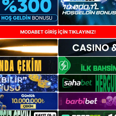
MODABET GİRİŞ İÇİN TIKLAYINIZ!