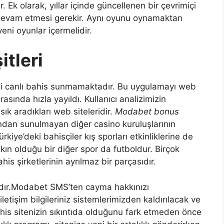
. Ek olarak, yıllar içinde güncellenen bir çevrimiçi
 devam etmesi gerekir. Aynı oyunu oynamaktan
yeni oyunlar içermelidir.
tleri
ttiği canlı bahis sunmamaktadır. Bu uygulamayı web
asında hızla yayıldı. Kullanıcı analizimizin
ık aradıkları web siteleridir.
Modabet bonus
ından sunulmayan diğer casino kuruluşlarının
iye’deki bahisçiler kış sporları etkinliklerine de
ın olduğu bir diğer spor da futboldur. Birçok
is şirketlerinin ayrılmaz bir parçasıdır.
rıdır.Modabet SMS’ten cayma hakkınızı
iletişim bilgileriniz sistemlerimizden kaldırılacak ve
his sitenizin sıkıntıda olduğunu fark etmeden önce