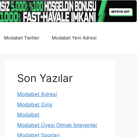
Modabet Twitter
Modabet Yeni Adresi
Son Yazılar
Modabet Adresi
Modabet Giriş
Modabet
Modabet Üyesi Olmak İsteyenler
Modabet Sporları