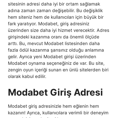
sitesinin adresi daha iyi bir ortam sağlamak
adına zaman zaman değişebilir. Bu değişiklik
hem siteniz hem de kullanıcıları için büyük bir
fark yaratıyor. Modabet, giriş adresiniz
üzerinden size daha iyi hizmet verecektir. Adres
girişindeki kazanma oranı da önemli ölçüde
arttı. Bu, mevcut Modabet listesinden daha
fazla ödül kazanma şansınız olduğu anlamına
gelir. Ayrıca yeni Modabet girişi üzerinden
Modabet oynama seçeneğiniz de var. Bu site,
zengin oyun içeriği sunan en ünlü sitelerden biri
olarak kabul edilir.
Modabet Giriş Adresi
Modabet giriş adresinizle hem eğlenin hem
kazanın! Ayrıca, kullanıcılara verimli bir deneyim