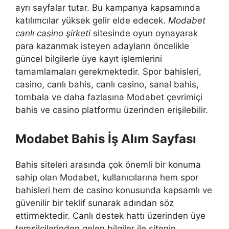
ayrı sayfalar tutar. Bu kampanya kapsamında
katılımcılar yüksek gelir elde edecek.
Modabet
canlı casino şirketi
sitesinde oyun oynayarak
para kazanmak isteyen adayların öncelikle
güncel bilgilerle üye kayıt işlemlerini
tamamlamaları gerekmektedir. Spor bahisleri,
casino, canlı bahis, canlı casino, sanal bahis,
tombala ve daha fazlasına Modabet çevrimiçi
bahis ve casino platformu üzerinden erişilebilir.
Modabet Bahis İş Alım Sayfası
Bahis siteleri arasında çok önemli bir konuma
sahip olan Modabet, kullanıcılarına hem spor
bahisleri hem de casino konusunda kapsamlı ve
güvenilir bir teklif sunarak adından söz
ettirmektedir. Canlı destek hattı üzerinden üye
temsilcilerinden gelen bilgiler ile sitenin