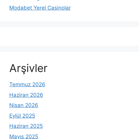
Modabet Yerel Casinolar
Arşivler
Temmuz 2026
Haziran 2026
Nisan 2026
Eylül 2025
Haziran 2025
Mayıs 2025