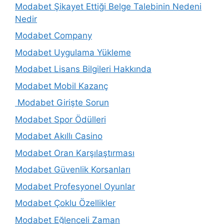
Modabet Şikayet Ettiği Belge Talebinin Nedeni
Nedir
Modabet Company
Modabet Uygulama Yükleme
Modabet Lisans Bilgileri Hakkında
Modabet Mobil Kazanç
Modabet Girişte Sorun
Modabet Spor Ödülleri
Modabet Akıllı Casino
Modabet Oran Karşılaştırması
Modabet Güvenlik Korsanları
Modabet Profesyonel Oyunlar
Modabet Çoklu Özellikler
Modabet Eğlenceli Zaman