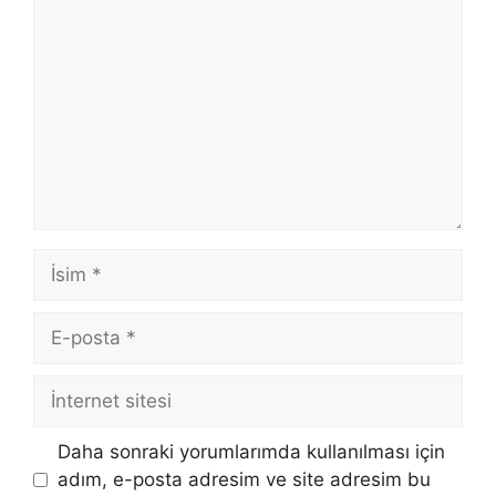
İsim
E-
posta
İnternet
sitesi
Daha sonraki yorumlarımda kullanılması için
adım, e-posta adresim ve site adresim bu