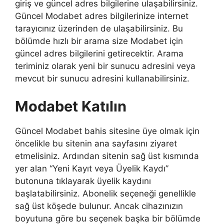
giriş ve güncel adres bilgilerine ulaşabilirsiniz.
Güncel Modabet adres bilgilerinize internet
tarayıcınız üzerinden de ulaşabilirsiniz. Bu
bölümde hızlı bir arama size Modabet için
güncel adres bilgilerini getirecektir. Arama
teriminiz olarak yeni bir sunucu adresini veya
mevcut bir sunucu adresini kullanabilirsiniz.
Modabet Katılın
Güncel Modabet bahis sitesine üye olmak için
öncelikle bu sitenin ana sayfasını ziyaret
etmelisiniz. Ardından sitenin sağ üst kısmında
yer alan “Yeni Kayıt veya Üyelik Kaydı”
butonuna tıklayarak üyelik kaydını
başlatabilirsiniz. Abonelik seçeneği genellikle
sağ üst köşede bulunur. Ancak cihazınızın
boyutuna göre bu seçenek başka bir bölümde