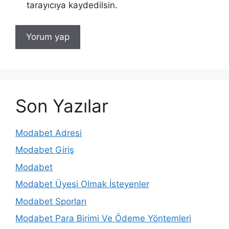
tarayıcıya kaydedilsin.
Son Yazılar
Modabet Adresi
Modabet Giriş
Modabet
Modabet Üyesi Olmak İsteyenler
Modabet Sporları
Modabet Para Birimi Ve Ödeme Yöntemleri