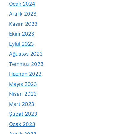
Ocak 2024
Aralık 2023
Kasım 2023
Ekim 2023
Eylül 2023
Ağustos 2023
Temmuz 2023
Haziran 2023
Mayıs 2023
Nisan 2023
Mart 2023
Şubat 2023
Ocak 2023