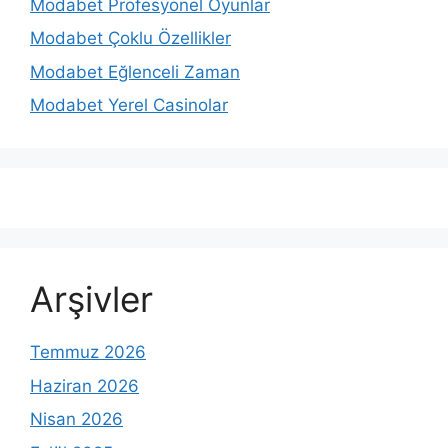
Modabet Profesyonel Oyunlar
Modabet Çoklu Özellikler
Modabet Eğlenceli Zaman
Modabet Yerel Casinolar
Arşivler
Temmuz 2026
Haziran 2026
Nisan 2026