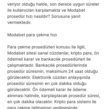
veriyor olduğu halde, son derece uygun süreler
ile kullanıcıları karşılamakta ve Modabet
prosedür hızı nasıldır? Sorusuna yanıt
vermektedir.
Modabet para çekme hızı
Para çekme prosedürleri konusu ile ilgili,
Modabet sitesi sanal cüzdanlar, kripto para, ön
ödemeli karar ve bankacılık prosedürleri ile
çalışmaktadır. Bankacılık prosedürlerinde
prosedür süresinin, maksimum 24 saat olduğu
görülecektir. Elektronik cüzdan anlayışında
prosedür süresinin en çok dakika olduğu
görülecektir. Ön ödemeli karar ile ödeme
alınması halinde, karşılaşılacak prosedür süresi,
en çok dakika olacaktır. Kripto para sistemi ile
para çekme talimatının verilmesinde,