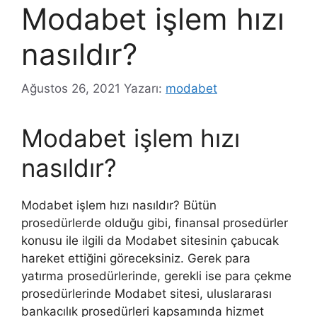
Modabet işlem hızı
nasıldır?
Ağustos 26, 2021
Yazarı:
modabet
Modabet işlem hızı
nasıldır?
Modabet işlem hızı nasıldır? Bütün
prosedürlerde olduğu gibi, finansal prosedürler
konusu ile ilgili da Modabet sitesinin çabucak
hareket ettiğini göreceksiniz. Gerek para
yatırma prosedürlerinde, gerekli ise para çekme
prosedürlerinde Modabet sitesi, uluslararası
bankacılık prosedürleri kapsamında hizmet