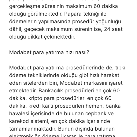
gerçekleşme süresinin maksimum 60 dakika
olduğu görülmektedir. Papara tekniği ile
ödemelerin yapılmasında prosedür yoğunluğu
dâhil, geçecek maksimum sürenin ise, 24 saat
olduğu dikkat çekmektedir.
Modabet para yatırma hızı nasıl?
Modabet para yatırma prosedürlerinde de, tıpkı
ödeme tekniklerinde olduğu gibi hızlı hareket
eden sitelerden biri, Modabet markasını işaret
etmektedir. Bankacılık prosedürleri en çok 60
dakika, kripto para prosedürleri en çok 60
dakika, kredi kartı prosedürleri hemen, banka
havalesi içerisinde de bulunan cepbank ve
karekod sistemi, en çok dakika içerisinde
tamamlanmaktadır. Bunun dışında bulunan
elektronik ön ödemeli karar ile para yatırma