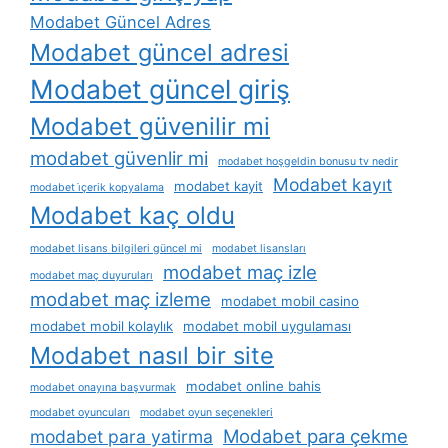
Modabet Güncel Adres
Modabet güncel adresi
Modabet güncel giriş
Modabet güvenilir mi
modabet güvenlir mi
modabet hoşgeldin bonusu tv nedir
Modabet kayıt
modabet kayit
modabet i̇çerik kopyalama
Modabet kaç oldu
modabet lisans bilgileri güncel mi
modabet lisansları
modabet maç izle
modabet maç duyuruları
modabet maç izleme
modabet mobil casino
modabet mobil kolaylık
modabet mobil uygulaması
Modabet nasıl bir site
modabet online bahis
modabet onayına başvurmak
modabet oyuncuları
modabet oyun seçenekleri
Modabet para çekme
modabet para yatirma