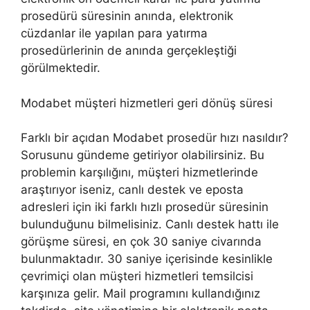
prosedürü süresinin anında, elektronik
cüzdanlar ile yapılan para yatırma
prosedürlerinin de anında gerçekleştiği
görülmektedir.
Modabet müşteri hizmetleri geri dönüş süresi
Farklı bir açıdan Modabet prosedür hızı nasıldır?
Sorusunu gündeme getiriyor olabilirsiniz. Bu
problemin karşılığını, müşteri hizmetlerinde
araştırıyor iseniz, canlı destek ve eposta
adresleri için iki farklı hızlı prosedür süresinin
bulunduğunu bilmelisiniz. Canlı destek hattı ile
görüşme süresi, en çok 30 saniye civarında
bulunmaktadır. 30 saniye içerisinde kesinlikle
çevrimiçi olan müşteri hizmetleri temsilcisi
karşınıza gelir. Mail programını kullandığınız