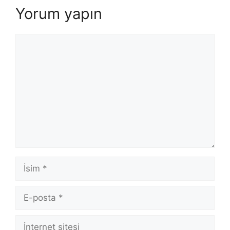
Yorum yapın
Yorum
İsim
E-
posta
İnternet