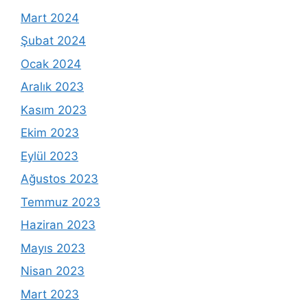
Mart 2024
Şubat 2024
Ocak 2024
Aralık 2023
Kasım 2023
Ekim 2023
Eylül 2023
Ağustos 2023
Temmuz 2023
Haziran 2023
Mayıs 2023
Nisan 2023
Mart 2023