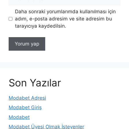
sitesi
Daha sonraki yorumlarımda kullanılması için
adım, e-posta adresim ve site adresim bu
tarayıcıya kaydedilsin.
Son Yazılar
Modabet Adresi
Modabet Giriş
Modabet
Modabet Üyesi Olmak İsteyenler