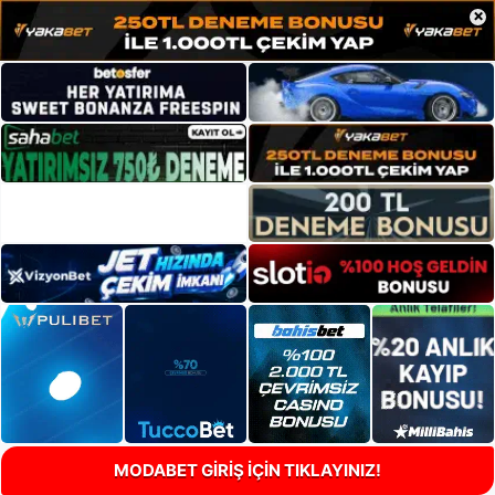
×
MODABET GİRİŞ İÇİN TIKLAYINIZ!