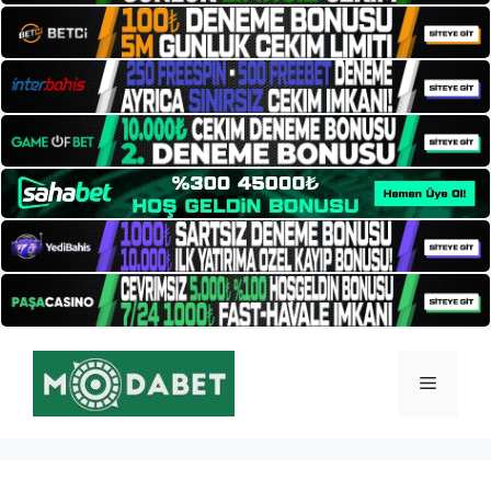
İçeriğe
atla
Menü