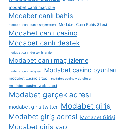
modabet canli maç izle
Modabet canlı bahis
Modabet Canlı Bahis Sitesi
modabet canlı bahis seçenekleri
Modabet canlı casino
Modabet canlı destek
modabet canlı destek işlemleri
Modabet canlı maç izleme
Modabet casino oyunları
modabet canlı müşteri
modabet casino sitesi
modabet casino web siteleri
modabet casino web sitesi
Modabet gerçek adresi
Modabet giriş
modabet giris twitter
Modabet giriş adresi
Modabet Girişi
Modabet giriş yap