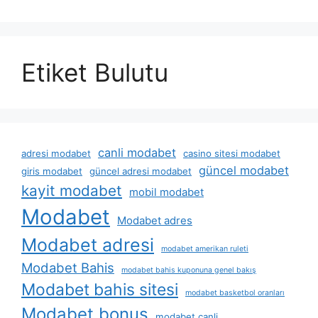
Etiket Bulutu
canli modabet
adresi modabet
casino sitesi modabet
güncel modabet
giris modabet
güncel adresi modabet
kayit modabet
mobil modabet
Modabet
Modabet adres
Modabet adresi
modabet amerikan ruleti
Modabet Bahis
modabet bahis kuponuna genel bakış
Modabet bahis sitesi
modabet basketbol oranları
Modabet bonus
modabet canli