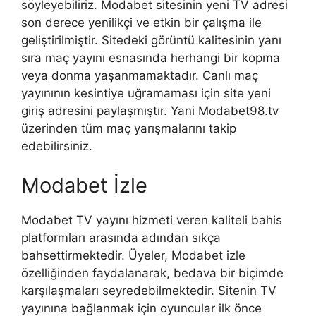
söyleyebiliriz. Modabet sitesinin yeni TV adresi
son derece yenilikçi ve etkin bir çalışma ile
geliştirilmiştir. Sitedeki görüntü kalitesinin yanı
sıra maç yayını esnasında herhangi bir kopma
veya donma yaşanmamaktadır. Canlı maç
yayınının kesintiye uğramaması için site yeni
giriş adresini paylaşmıştır. Yani Modabet98.tv
üzerinden tüm maç yarışmalarını takip
edebilirsiniz.
Modabet İzle
Modabet TV yayını hizmeti veren kaliteli bahis
platformları arasında adından sıkça
bahsettirmektedir. Üyeler, Modabet izle
özelliğinden faydalanarak, bedava bir biçimde
karşılaşmaları seyredebilmektedir. Sitenin TV
yayınına bağlanmak için oyuncular ilk önce