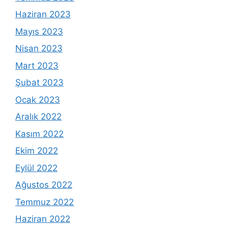
Haziran 2023
Mayıs 2023
Nisan 2023
Mart 2023
Şubat 2023
Ocak 2023
Aralık 2022
Kasım 2022
Ekim 2022
Eylül 2022
Ağustos 2022
Temmuz 2022
Haziran 2022