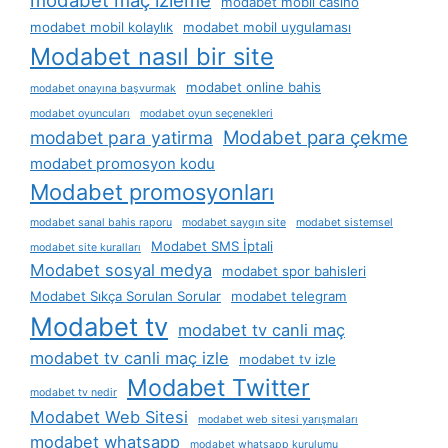
modabet mobil casino
modabet mobil kolaylık
modabet mobil uygulaması
Modabet nasıl bir site
modabet online bahis
modabet onayına başvurmak
modabet oyuncuları
modabet oyun seçenekleri
Modabet para çekme
modabet para yatirma
modabet promosyon kodu
Modabet promosyonları
modabet sanal bahis raporu
modabet saygın site
modabet sistemsel
Modabet SMS İptali
modabet site kuralları
Modabet sosyal medya
modabet spor bahisleri
Modabet Sıkça Sorulan Sorular
modabet telegram
Modabet tv
modabet tv canli maç
modabet tv canli maç izle
modabet tv izle
Modabet Twitter
modabet tv nedir
Modabet Web Sitesi
modabet web sitesi yarışmaları
modabet whatsapp
modabet whatsapp kurulumu