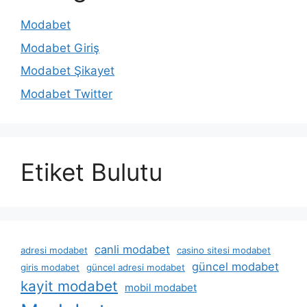
Modabet
Modabet Giriş
Modabet Şikayet
Modabet Twitter
Etiket Bulutu
canli modabet
adresi modabet
casino sitesi modabet
güncel modabet
giris modabet
güncel adresi modabet
kayit modabet
mobil modabet