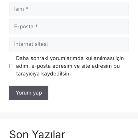
İsim
E-
posta
İnternet
sitesi
Daha sonraki yorumlarımda kullanılması için
adım, e-posta adresim ve site adresim bu
tarayıcıya kaydedilsin.
Son Yazılar