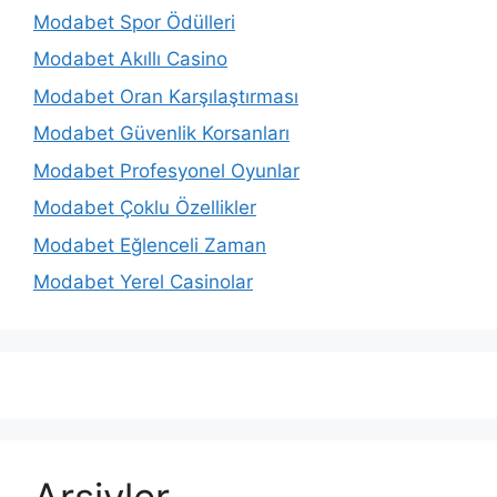
Modabet Spor Ödülleri
Modabet Akıllı Casino
Modabet Oran Karşılaştırması
Modabet Güvenlik Korsanları
Modabet Profesyonel Oyunlar
Modabet Çoklu Özellikler
Modabet Eğlenceli Zaman
Modabet Yerel Casinolar