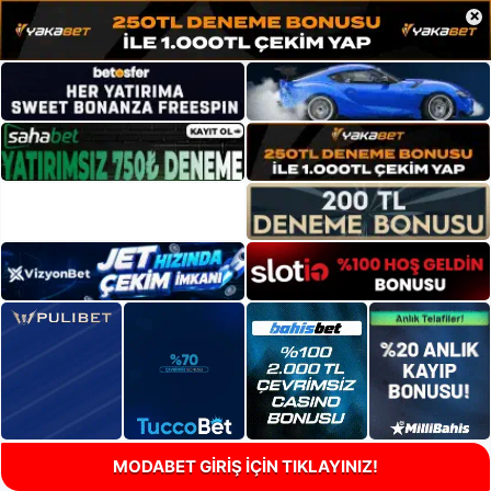
×
MODABET GİRİŞ İÇİN TIKLAYINIZ!