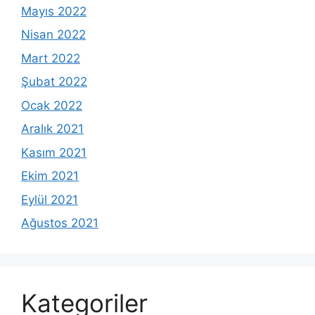
Mayıs 2022
Nisan 2022
Mart 2022
Şubat 2022
Ocak 2022
Aralık 2021
Kasım 2021
Ekim 2021
Eylül 2021
Ağustos 2021
Kategoriler