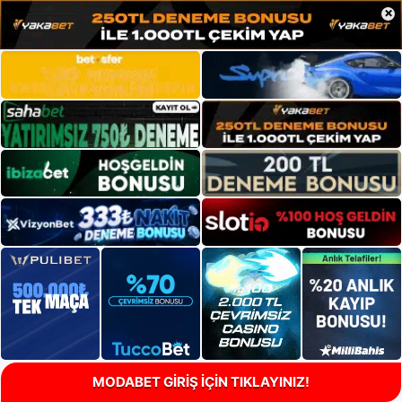
×
MODABET GİRİŞ İÇİN TIKLAYINIZ!