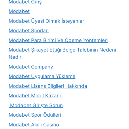
Modabet Giriş
Modabet
Modabet Üyesi Olmak İsteyenler
Modabet Sporları
Modabet Para Birimi Ve Ödeme Yöntemleri
Modabet Şikayet Ettiği Belge Talebinin Nedeni
Nedir
Modabet Company
Modabet Uygulama Yükleme
Modabet Lisans Bilgileri Hakkında
Modabet Mobil Kazanç
Modabet Girişte Sorun
Modabet Spor Ödülleri
Modabet Akıllı Casino