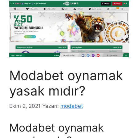
Modabet oynamak
yasak mıdır?
Ekim 2, 2021
Yazarı:
modabet
Modabet oynamak