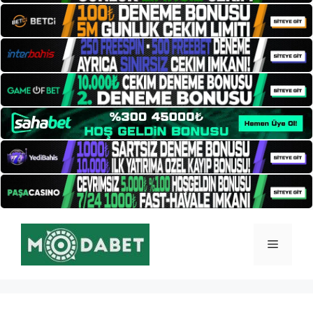
İçeriğe
atla
Menü