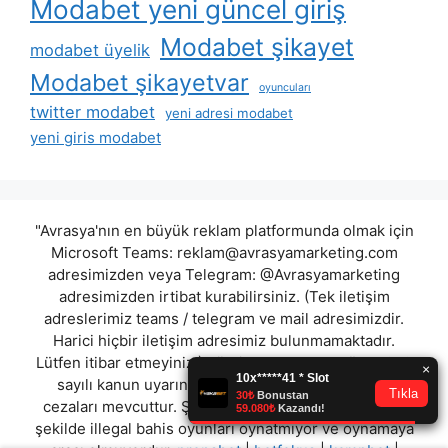
Modabet yeni güncel giriş
Modabet şikayet
modabet üyelik
Modabet şikayetvar
oyuncuları
twitter modabet
yeni adresi modabet
yeni giris modabet
"Avrasya'nın en büyük reklam platformunda olmak için
Microsoft Teams:
reklam@avrasyamarketing.com
adresimizden veya Telegram: @Avrasyamarketing
adresimizden irtibat kurabilirsiniz. (Tek iletişim
adreslerimiz teams / telegram ve mail adresimizdir.
Harici hiçbir iletişim adresimiz bulunmamaktadır.
Lütfen itibar etmeyiniz.) Türkiye yasalarına göre 7258
sayılı kanun uyarınca yasa dışı bahis oynamanın
cezaları mevcuttur. Şu an bulunduğunuz site hiç bir
şekilde illegal bahis oyunları oynatmıyor ve oynamaya