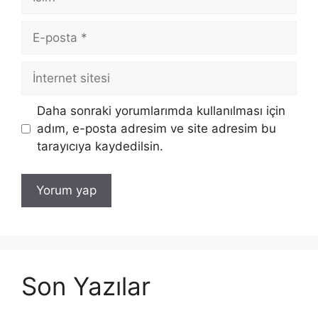
E-
posta
İnternet
sitesi
Daha sonraki yorumlarımda kullanılması için
adım, e-posta adresim ve site adresim bu
tarayıcıya kaydedilsin.
Son Yazılar