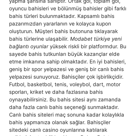
yapma şansına sahiptir. Ortak gol, toplam gol,
oyuncu bahisleri ve bölünmüş bahisler gibi farklı
bahis türleri bulunmaktadır. Kapsamlı bahis
pazarımızdan yararlanın ve kolayca kupon
oluşturun. Müşteri bahis butonuna tıklayarak
bahis türlerine ulaşabilir.
Modabet türkiye yeni
bağlantı oyunlar
yüksek riskli bir platformdur. Bu
sayede bahis tutkunları büyük kazançlar elde
etme imkanına sahip olmaktadır. En iyi bahisleri,
geniş bir spor yelpazesi ve geniş bir canlı bahis
yelpazesi sunuyoruz. Bahisçiler çok işbirlikçidir.
Futbol, ​​basketbol, ​​tenis, voleybol, dart, motor
sporları, kriket ve daha fazlasına bahis
oynayabilirsiniz. Bu bahis sitesi aynı zamanda
daha fazla canlı bahis seçeneği sunmaktadır.
Canlı bahis siteleri maç sonuna kadar kolaylıkla
bahis yapmanıza olanak sağlar. Bahisçiler
sitedeki canlı casino oyunlarına katılarak