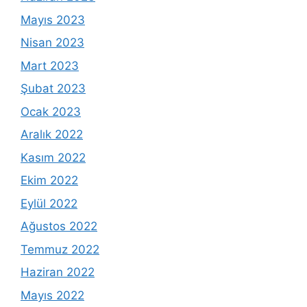
Mayıs 2023
Nisan 2023
Mart 2023
Şubat 2023
Ocak 2023
Aralık 2022
Kasım 2022
Ekim 2022
Eylül 2022
Ağustos 2022
Temmuz 2022
Haziran 2022
Mayıs 2022