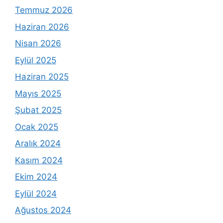
Temmuz 2026
Haziran 2026
Nisan 2026
Eylül 2025
Haziran 2025
Mayıs 2025
Şubat 2025
Ocak 2025
Aralık 2024
Kasım 2024
Ekim 2024
Eylül 2024
Ağustos 2024