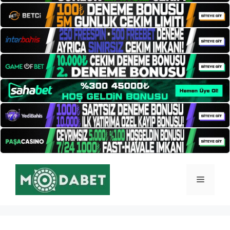
İçeriğe
atla
Menü