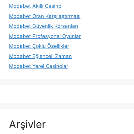
Modabet Akıllı Casino
Modabet Oran Karşılaştırması
Modabet Güvenlik Korsanları
Modabet Profesyonel Oyunlar
Modabet Çoklu Özellikler
Modabet Eğlenceli Zaman
Modabet Yerel Casinolar
Arşivler