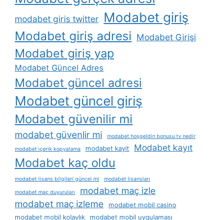
Modabet giriş
modabet giris twitter
Modabet giriş adresi
Modabet Girişi
Modabet giriş yap
Modabet Güncel Adres
Modabet güncel adresi
Modabet güncel giriş
Modabet güvenilir mi
modabet güvenlir mi
modabet hoşgeldin bonusu tv nedir
Modabet kayıt
modabet kayit
modabet i̇çerik kopyalama
Modabet kaç oldu
modabet lisans bilgileri güncel mi
modabet lisansları
modabet maç izle
modabet maç duyuruları
modabet maç izleme
modabet mobil casino
modabet mobil kolaylık
modabet mobil uygulaması