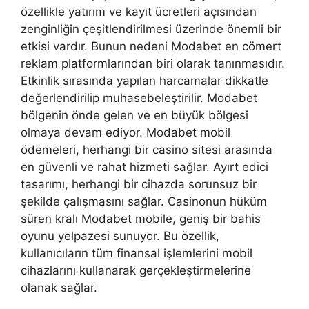
özellikle yatırım ve kayıt ücretleri açısından
zenginliğin çeşitlendirilmesi üzerinde önemli bir
etkisi vardır. Bunun nedeni Modabet en cömert
reklam platformlarından biri olarak tanınmasıdır.
Etkinlik sırasında yapılan harcamalar dikkatle
değerlendirilip muhasebeleştirilir. Modabet
bölgenin önde gelen ve en büyük bölgesi
olmaya devam ediyor. Modabet mobil
ödemeleri, herhangi bir casino sitesi arasında
en güvenli ve rahat hizmeti sağlar. Ayırt edici
tasarımı, herhangi bir cihazda sorunsuz bir
şekilde çalışmasını sağlar. Casinonun hüküm
süren kralı Modabet mobile, geniş bir bahis
oyunu yelpazesi sunuyor. Bu özellik,
kullanıcıların tüm finansal işlemlerini mobil
cihazlarını kullanarak gerçekleştirmelerine
olanak sağlar.