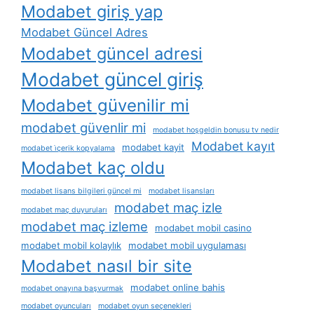
Modabet giriş yap
Modabet Güncel Adres
Modabet güncel adresi
Modabet güncel giriş
Modabet güvenilir mi
modabet güvenlir mi
modabet hoşgeldin bonusu tv nedir
Modabet kayıt
modabet kayit
modabet i̇çerik kopyalama
Modabet kaç oldu
modabet lisans bilgileri güncel mi
modabet lisansları
modabet maç izle
modabet maç duyuruları
modabet maç izleme
modabet mobil casino
modabet mobil kolaylık
modabet mobil uygulaması
Modabet nasıl bir site
modabet online bahis
modabet onayına başvurmak
modabet oyuncuları
modabet oyun seçenekleri