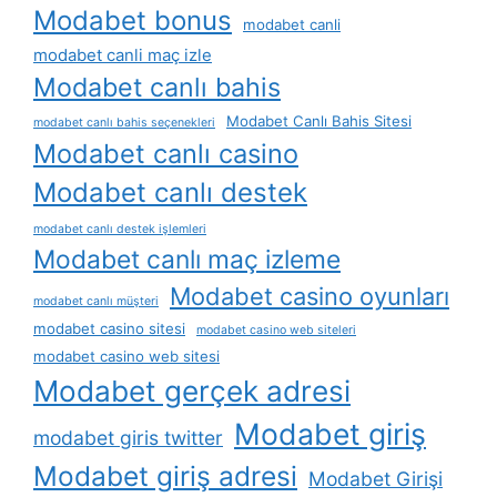
Modabet bonus
modabet canli
modabet canli maç izle
Modabet canlı bahis
Modabet Canlı Bahis Sitesi
modabet canlı bahis seçenekleri
Modabet canlı casino
Modabet canlı destek
modabet canlı destek işlemleri
Modabet canlı maç izleme
Modabet casino oyunları
modabet canlı müşteri
modabet casino sitesi
modabet casino web siteleri
modabet casino web sitesi
Modabet gerçek adresi
Modabet giriş
modabet giris twitter
Modabet giriş adresi
Modabet Girişi