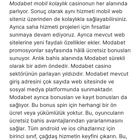
Modabet mobil kolaylık
casinonun her alanında
parlıyor. Sonuç olarak aynı hizmeti mobil web
siteniz üzerinden de kolaylıkla sağlayabilirsiniz.
Ayrıca saha hizmeti projeleri için fırsatlar
sunmaya devam ediyoruz. Ayrıca mevcut web
sitelerine yeni faydalı özellikler ekler. Modabet
promosyonlar sayfasında hâlâ ücretsiz bonusları
sunuyor. Anlık bahis alanında Modabet sürekli
olarak bir adım öndedir. Modabet casino
sektörünün parlayan yıldızıdır. Modabet mevcut
giriş adresini çok sayıda web sitesinde ve
sosyal medya platformunda sunmaktadır.
Modabet ayrıca bonusları ve kayıt bonusları da
sağlıyor. Bu bonus spin için herhangi bir ön
ücret veya yükümlülük yoktur. Bu, oyuncuların
ücretsiz bahis avantajlarından yararlanmasını
sağlar. Tüm android ve ios cihazlarınız için
birinci sınıf, çağdaş hizmetin keyfini çıkarın. Bu,