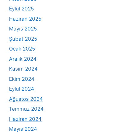
Eylül 2025
Haziran 2025
Mayıs 2025
Şubat 2025
Ocak 2025
Aralık 2024
Kasım 2024
Ekim 2024
Eylül 2024
Ağustos 2024
Temmuz 2024
Haziran 2024
Mayıs 2024