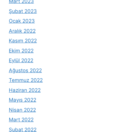
Mart 2023
Şubat 2023
Ocak 2023
Aralık 2022
Kasım 2022
Ekim 2022
Eylül 2022
Ağustos 2022
Temmuz 2022
Haziran 2022
Mayıs 2022
Nisan 2022
Mart 2022
Şubat 2022