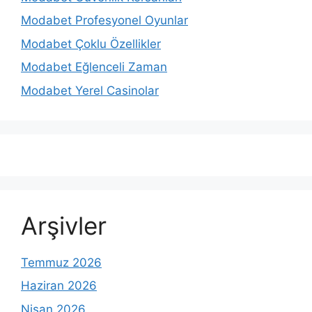
Modabet Profesyonel Oyunlar
Modabet Çoklu Özellikler
Modabet Eğlenceli Zaman
Modabet Yerel Casinolar
Arşivler
Temmuz 2026
Haziran 2026
Nisan 2026