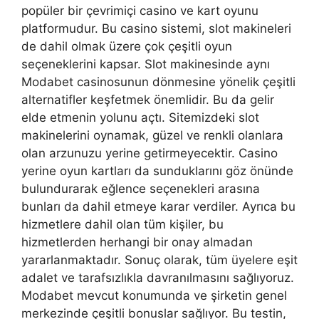
popüler bir çevrimiçi casino ve kart oyunu
platformudur. Bu casino sistemi, slot makineleri
de dahil olmak üzere çok çeşitli oyun
seçeneklerini kapsar. Slot makinesinde aynı
Modabet casinosunun dönmesine yönelik çeşitli
alternatifler keşfetmek önemlidir. Bu da gelir
elde etmenin yolunu açtı. Sitemizdeki slot
makinelerini oynamak, güzel ve renkli olanlara
olan arzunuzu yerine getirmeyecektir. Casino
yerine oyun kartları da sunduklarını göz önünde
bulundurarak eğlence seçenekleri arasına
bunları da dahil etmeye karar verdiler. Ayrıca bu
hizmetlere dahil olan tüm kişiler, bu
hizmetlerden herhangi bir onay almadan
yararlanmaktadır. Sonuç olarak, tüm üyelere eşit
adalet ve tarafsızlıkla davranılmasını sağlıyoruz.
Modabet mevcut konumunda ve şirketin genel
merkezinde çeşitli bonuslar sağlıyor. Bu testin,