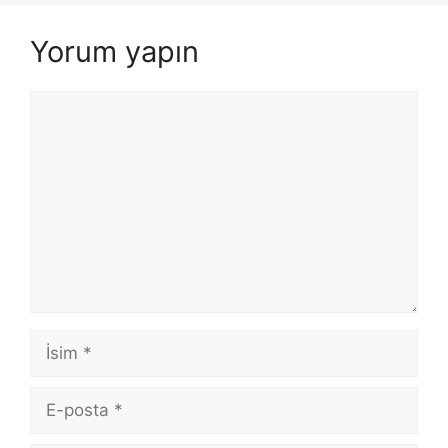
Yorum yapın
Yorum
İsim
E-
posta