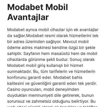
Modabet Mobil
Avantajlar
Modabet ayrıca mobil cihazlar için ek avantajlar
da sağlar.Modabet resmi olarak hizmetlerini tek
bir adres üzerinden sağlıyor. Mevcut mobil
ödeme adres makinesi kendine özgü bir şekle
sahiptir. Sayfanın hem masaüstü hem de mobil
cihazlarda görünme şekli budur. Sonuç olarak
Modabet mobil giriş kullanışlı bir hizmet
sunmaktadır. Bu, tüm tarifelerin ve hizmetlerin
konforunu garanti eder. Modabet bahis
kalitesini ve güvenliğini garanti eden tek yerdir.
Casino oyuncuları, mobil deneyimden
duydukları memnuniyeti dile getirerek, bunun
sorunsuz ve zahmetsiz olduğunu belirtiyor. Bu