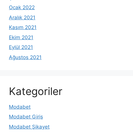
Ocak 2022
Aralık 2021
Kasım 2021
Ekim 2021
Eylül 2021
Ağustos 2021
Kategoriler
Modabet
Modabet Giriş
Modabet Şikayet