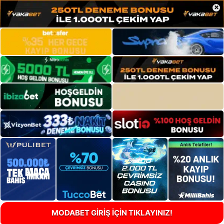
×
MODABET GİRİŞ İÇİN TIKLAYINIZ!