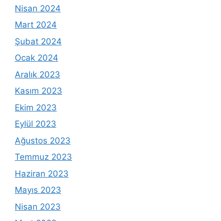
Nisan 2024
Mart 2024
Şubat 2024
Ocak 2024
Aralık 2023
Kasım 2023
Ekim 2023
Eylül 2023
Ağustos 2023
Temmuz 2023
Haziran 2023
Mayıs 2023
Nisan 2023