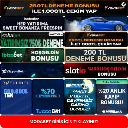
×
MODABET GİRİŞ İÇİN TIKLAYINIZ!