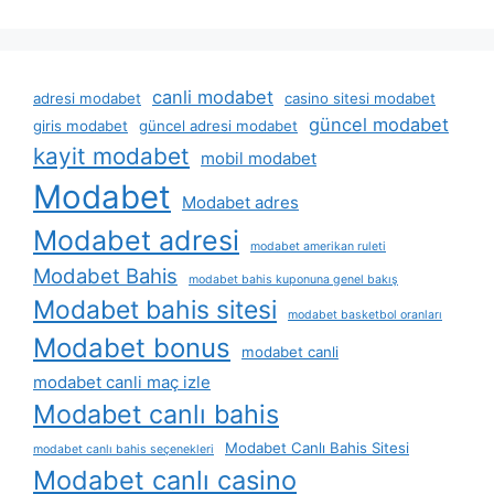
canli modabet
adresi modabet
casino sitesi modabet
güncel modabet
giris modabet
güncel adresi modabet
kayit modabet
mobil modabet
Modabet
Modabet adres
Modabet adresi
modabet amerikan ruleti
Modabet Bahis
modabet bahis kuponuna genel bakış
Modabet bahis sitesi
modabet basketbol oranları
Modabet bonus
modabet canli
modabet canli maç izle
Modabet canlı bahis
Modabet Canlı Bahis Sitesi
modabet canlı bahis seçenekleri
Modabet canlı casino