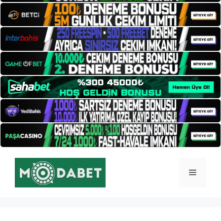
İçeriğe
atla
Menü