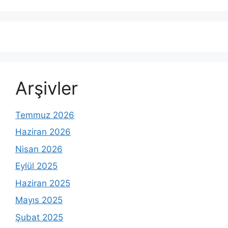
Arşivler
Temmuz 2026
Haziran 2026
Nisan 2026
Eylül 2025
Haziran 2025
Mayıs 2025
Şubat 2025