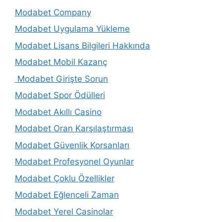
Modabet Company
Modabet Uygulama Yükleme
Modabet Lisans Bilgileri Hakkında
Modabet Mobil Kazanç
Modabet Girişte Sorun
Modabet Spor Ödülleri
Modabet Akıllı Casino
Modabet Oran Karşılaştırması
Modabet Güvenlik Korsanları
Modabet Profesyonel Oyunlar
Modabet Çoklu Özellikler
Modabet Eğlenceli Zaman
Modabet Yerel Casinolar