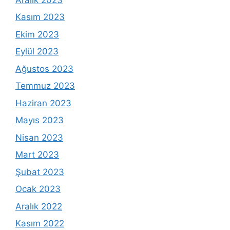
Kasım 2023
Ekim 2023
Eylül 2023
Ağustos 2023
Temmuz 2023
Haziran 2023
Mayıs 2023
Nisan 2023
Mart 2023
Şubat 2023
Ocak 2023
Aralık 2022
Kasım 2022