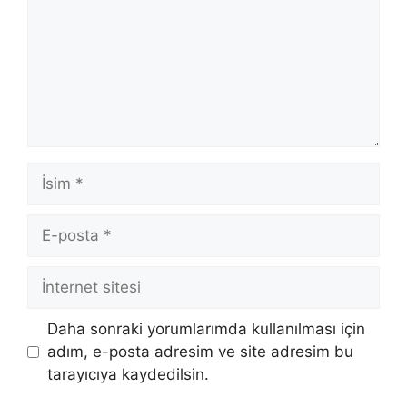
İsim
E-
posta
İnternet
sitesi
Daha sonraki yorumlarımda kullanılması için
adım, e-posta adresim ve site adresim bu
tarayıcıya kaydedilsin.