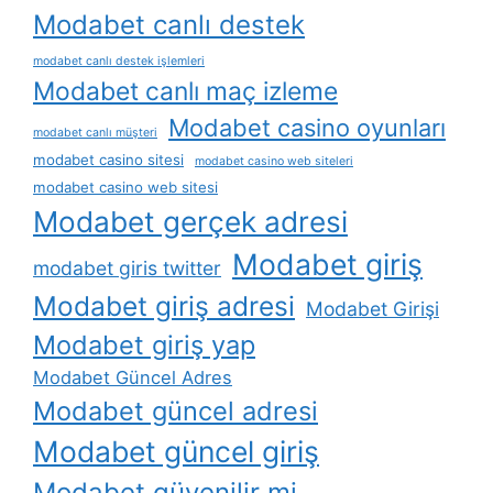
Modabet canlı destek
modabet canlı destek işlemleri
Modabet canlı maç izleme
Modabet casino oyunları
modabet canlı müşteri
modabet casino sitesi
modabet casino web siteleri
modabet casino web sitesi
Modabet gerçek adresi
Modabet giriş
modabet giris twitter
Modabet giriş adresi
Modabet Girişi
Modabet giriş yap
Modabet Güncel Adres
Modabet güncel adresi
Modabet güncel giriş
Modabet güvenilir mi