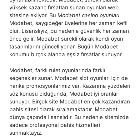
yüksek kazanç fırsatları sunan oyunları web
sitesine ekliyor. Bu
Modabet casino oyunları
Modabet, saygıdeğer üyelerine her zaman kefil
olur. Lisanslıyız, bu nedenle güvenlik her zaman
önce gelir. Modabet sürekli olarak kendi oyun
tasarımlarını güncelliyorlar. Bugün Modabet
konumu birçok alanda eşsiz fırsatlar sunuyor.
Modabet, farklı rulet oyunlarında farklı
seçenekler sunar. Modabet slot oyunları için de
harika promosyonlarımız var. Kazanma yüzdeleri
söz konusu olduğunda, Modabet iyi oranlar
sunuyor. Birçok site Modabet en çok kazandıran
bahis sitesi olarak sıralamaktadır. Modabet
dünya çapında lisanslıdır. Bu nedenle sitemizde
sadece profesyonel bahis hizmetleri
sunmaktayız.