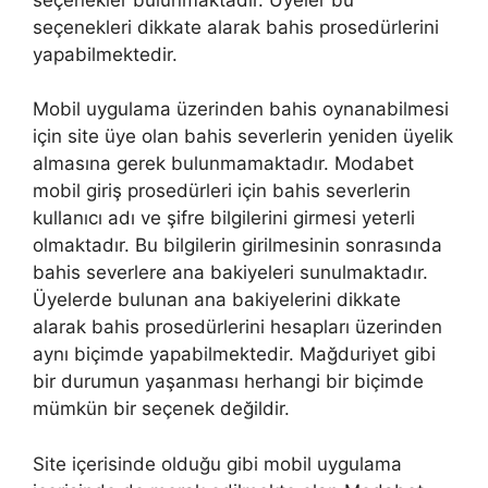
seçenekleri dikkate alarak bahis prosedürlerini
yapabilmektedir.
Mobil uygulama üzerinden bahis oynanabilmesi
için site üye olan bahis severlerin yeniden üyelik
almasına gerek bulunmamaktadır. Modabet
mobil giriş prosedürleri için bahis severlerin
kullanıcı adı ve şifre bilgilerini girmesi yeterli
olmaktadır. Bu bilgilerin girilmesinin sonrasında
bahis severlere ana bakiyeleri sunulmaktadır.
Üyelerde bulunan ana bakiyelerini dikkate
alarak bahis prosedürlerini hesapları üzerinden
aynı biçimde yapabilmektedir. Mağduriyet gibi
bir durumun yaşanması herhangi bir biçimde
mümkün bir seçenek değildir.
Site içerisinde olduğu gibi mobil uygulama