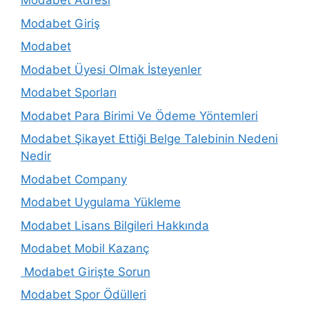
Modabet Adresi
Modabet Giriş
Modabet
Modabet Üyesi Olmak İsteyenler
Modabet Sporları
Modabet Para Birimi Ve Ödeme Yöntemleri
Modabet Şikayet Ettiği Belge Talebinin Nedeni
Nedir
Modabet Company
Modabet Uygulama Yükleme
Modabet Lisans Bilgileri Hakkında
Modabet Mobil Kazanç
Modabet Girişte Sorun
Modabet Spor Ödülleri