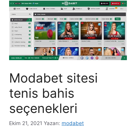
Modabet sitesi
tenis bahis
seçenekleri
Ekim 21, 2021
Yazarı:
modabet