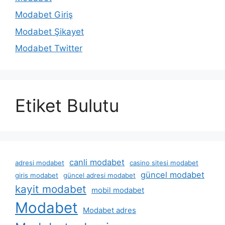
Modabet Giriş
Modabet Şikayet
Modabet Twitter
Etiket Bulutu
canli modabet
adresi modabet
casino sitesi modabet
güncel modabet
giris modabet
güncel adresi modabet
kayit modabet
mobil modabet
Modabet
Modabet adres