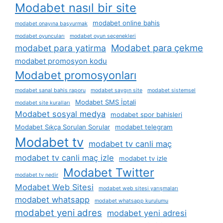
Modabet nasıl bir site
modabet online bahis
modabet onayına başvurmak
modabet oyuncuları
modabet oyun seçenekleri
Modabet para çekme
modabet para yatirma
modabet promosyon kodu
Modabet promosyonları
modabet sanal bahis raporu
modabet saygın site
modabet sistemsel
Modabet SMS İptali
modabet site kuralları
Modabet sosyal medya
modabet spor bahisleri
Modabet Sıkça Sorulan Sorular
modabet telegram
Modabet tv
modabet tv canli maç
modabet tv canli maç izle
modabet tv izle
Modabet Twitter
modabet tv nedir
Modabet Web Sitesi
modabet web sitesi yarışmaları
modabet whatsapp
modabet whatsapp kurulumu
modabet yeni adres
modabet yeni adresi