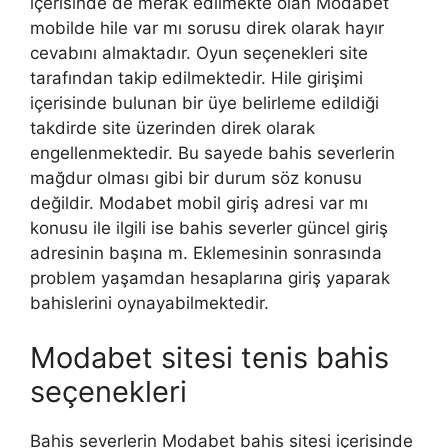
içerisinde de merak edilmekte olan Modabet
mobilde hile var mı sorusu direk olarak hayır
cevabını almaktadır. Oyun seçenekleri site
tarafından takip edilmektedir. Hile girişimi
içerisinde bulunan bir üye belirleme edildiği
takdirde site üzerinden direk olarak
engellenmektedir. Bu sayede bahis severlerin
mağdur olması gibi bir durum söz konusu
değildir. Modabet mobil giriş adresi var mı
konusu ile ilgili ise bahis severler güncel giriş
adresinin başına m. Eklemesinin sonrasında
problem yaşamdan hesaplarına giriş yaparak
bahislerini oynayabilmektedir.
Modabet sitesi tenis bahis
seçenekleri
Bahis severlerin Modabet bahis sitesi içerisinde