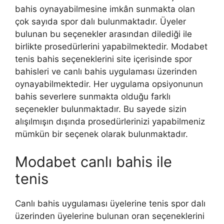
bahis oynayabilmesine imkân sunmakta olan
çok sayıda spor dalı bulunmaktadır. Üyeler
bulunan bu seçenekler arasından dilediği ile
birlikte prosedürlerini yapabilmektedir. Modabet
tenis bahis seçeneklerini site içerisinde spor
bahisleri ve canlı bahis uygulaması üzerinden
oynayabilmektedir. Her uygulama opsiyonunun
bahis severlere sunmakta olduğu farklı
seçenekler bulunmaktadır. Bu sayede sizin
alışılmışın dışında prosedürlerinizi yapabilmeniz
mümkün bir seçenek olarak bulunmaktadır.
Modabet canlı bahis ile
tenis
Canlı bahis uygulaması üyelerine tenis spor dalı
üzerinden üyelerine bulunan oran seçeneklerini