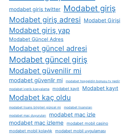
Modabet giriş
modabet giris twitter
Modabet giriş adresi
Modabet Girişi
Modabet giriş yap
Modabet Güncel Adres
Modabet güncel adresi
Modabet güncel giriş
Modabet güvenilir mi
modabet güvenlir mi
modabet hoşgeldin bonusu tv nedir
Modabet kayıt
modabet kayit
modabet i̇çerik kopyalama
Modabet kaç oldu
modabet lisans bilgileri güncel mi
modabet lisansları
modabet maç izle
modabet maç duyuruları
modabet maç izleme
modabet mobil casino
modabet mobil kolaylık
modabet mobil uygulaması