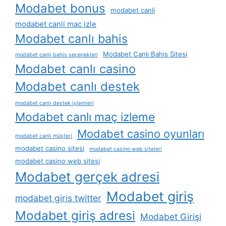
Modabet bonus
modabet canli
modabet canli maç izle
Modabet canlı bahis
Modabet Canlı Bahis Sitesi
modabet canlı bahis seçenekleri
Modabet canlı casino
Modabet canlı destek
modabet canlı destek işlemleri
Modabet canlı maç izleme
Modabet casino oyunları
modabet canlı müşteri
modabet casino sitesi
modabet casino web siteleri
modabet casino web sitesi
Modabet gerçek adresi
Modabet giriş
modabet giris twitter
Modabet giriş adresi
Modabet Girişi