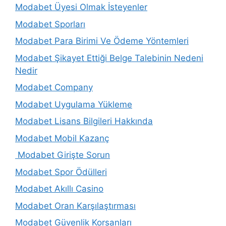
Modabet Üyesi Olmak İsteyenler
Modabet Sporları
Modabet Para Birimi Ve Ödeme Yöntemleri
Modabet Şikayet Ettiği Belge Talebinin Nedeni
Nedir
Modabet Company
Modabet Uygulama Yükleme
Modabet Lisans Bilgileri Hakkında
Modabet Mobil Kazanç
Modabet Girişte Sorun
Modabet Spor Ödülleri
Modabet Akıllı Casino
Modabet Oran Karşılaştırması
Modabet Güvenlik Korsanları