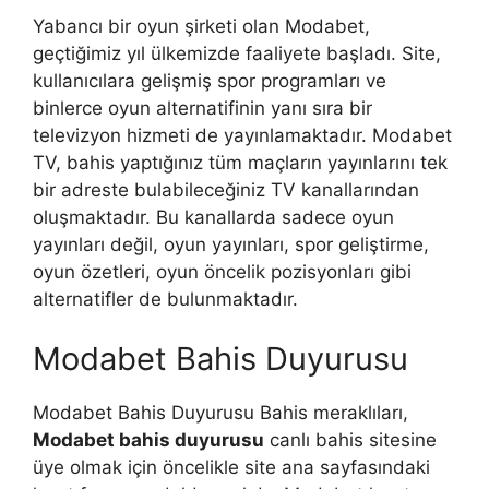
Yabancı bir oyun şirketi olan Modabet,
geçtiğimiz yıl ülkemizde faaliyete başladı. Site,
kullanıcılara gelişmiş spor programları ve
binlerce oyun alternatifinin yanı sıra bir
televizyon hizmeti de yayınlamaktadır. Modabet
TV, bahis yaptığınız tüm maçların yayınlarını tek
bir adreste bulabileceğiniz TV kanallarından
oluşmaktadır. Bu kanallarda sadece oyun
yayınları değil, oyun yayınları, spor geliştirme,
oyun özetleri, oyun öncelik pozisyonları gibi
alternatifler de bulunmaktadır.
Modabet Bahis Duyurusu
Modabet Bahis Duyurusu Bahis meraklıları,
Modabet bahis duyurusu
canlı bahis sitesine
üye olmak için öncelikle site ana sayfasındaki