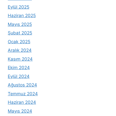
Eylül 2025
Haziran 2025
Mayıs 2025
Şubat 2025
Ocak 2025
Aralık 2024
Kasım 2024
Ekim 2024
Eylül 2024
Ağustos 2024
Temmuz 2024
Haziran 2024
Mayıs 2024