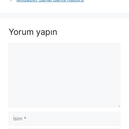
Yorum yapın
Yorum
İsim