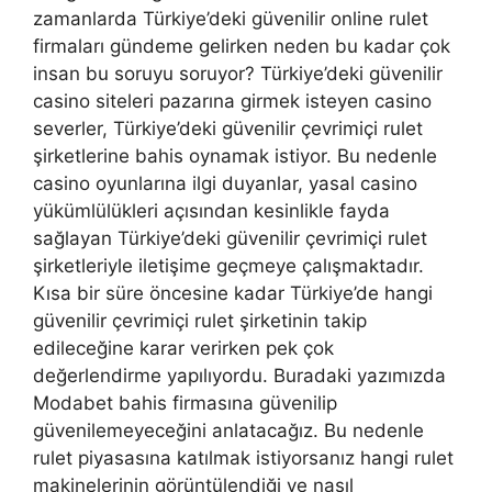
zamanlarda Türkiye’deki güvenilir online rulet
firmaları gündeme gelirken neden bu kadar çok
insan bu soruyu soruyor? Türkiye’deki güvenilir
casino siteleri pazarına girmek isteyen casino
severler, Türkiye’deki güvenilir çevrimiçi rulet
şirketlerine bahis oynamak istiyor. Bu nedenle
casino oyunlarına ilgi duyanlar, yasal casino
yükümlülükleri açısından kesinlikle fayda
sağlayan Türkiye’deki güvenilir çevrimiçi rulet
şirketleriyle iletişime geçmeye çalışmaktadır.
Kısa bir süre öncesine kadar Türkiye’de hangi
güvenilir çevrimiçi rulet şirketinin takip
edileceğine karar verirken pek çok
değerlendirme yapılıyordu. Buradaki yazımızda
Modabet bahis firmasına güvenilip
güvenilemeyeceğini anlatacağız. Bu nedenle
rulet piyasasına katılmak istiyorsanız hangi rulet
makinelerinin görüntülendiği ve nasıl