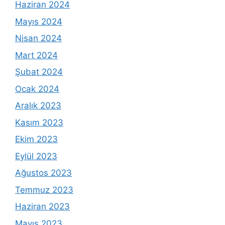
Haziran 2024
Mayıs 2024
Nisan 2024
Mart 2024
Şubat 2024
Ocak 2024
Aralık 2023
Kasım 2023
Ekim 2023
Eylül 2023
Ağustos 2023
Temmuz 2023
Haziran 2023
Mayıs 2023