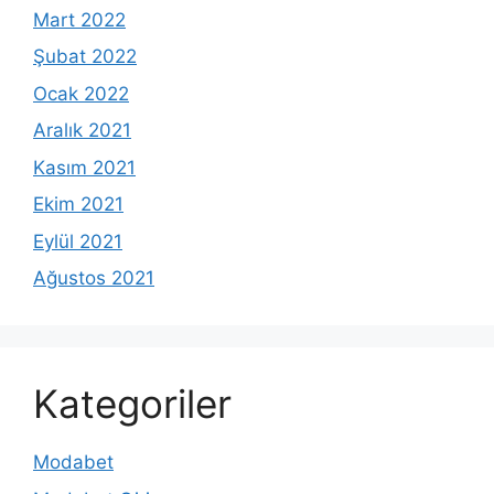
Mart 2022
Şubat 2022
Ocak 2022
Aralık 2021
Kasım 2021
Ekim 2021
Eylül 2021
Ağustos 2021
Kategoriler
Modabet