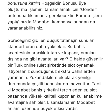
bonusuna katılın
Hoşgeldin Bonusu üye
oluşturma işlemini tamamlamak için “Gönder”
butonuna tıklamanız gerekecektir. Burada işlem
yaptığınızda Modabet kampanyalarından da
yararlanabilirsiniz.
Göreceğiniz gibi en düşük tutar için sunulan
standart oran daha yüksektir. Bu bahis
acentesinin aracılık tutarı ve kapanış oranları
dışında ne gibi avantajları var? O halde güvenilir
bir Türk online rulet şirketinde slot oynamak
istiyorsanız sunduğumuz ekstra bahislerden
yararlanın. Yukarıdakilere ek olarak yenilgi
durumunda çeşitli bonuslar da mevcuttur. Tabii
ki Modabet bahis şirketini tercih edenler, slot
pazarında yüksek kaliteli kuponları kullanabilme
avantajına sahipler. Lisanslamanın Modabet
anlamı üzerinde büyük etkisi vardır.