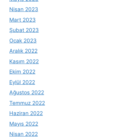
Nisan 2023
Mart 2023
Şubat 2023
Ocak 2023
Aralık 2022
Kasım 2022
Ekim 2022
Eylül 2022
Ağustos 2022
Temmuz 2022
Haziran 2022
Mayıs 2022
Nisan 2022