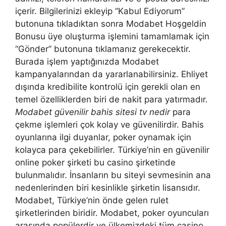
içerir. Bilgilerinizi ekleyip “Kabul Ediyorum”
butonuna tıkladıktan sonra Modabet Hoşgeldin
Bonusu üye oluşturma işlemini tamamlamak için
“Gönder” butonuna tıklamanız gerekecektir.
Burada işlem yaptığınızda Modabet
kampanyalarından da yararlanabilirsiniz. Ehliyet
dışında kredibilite kontrolü için gerekli olan en
temel özelliklerden biri de nakit para yatırmadır.
Modabet güvenilir bahis sitesi tv nedir
para
çekme işlemleri çok kolay ve güvenilirdir. Bahis
oyunlarına ilgi duyanlar, poker oynamak için
kolayca para çekebilirler. Türkiye’nin en güvenilir
online poker şirketi bu casino şirketinde
bulunmalıdır. İnsanların bu siteyi sevmesinin ana
nedenlerinden biri kesinlikle şirketin lisansıdır.
Modabet, Türkiye’nin önde gelen rulet
şirketlerinden biridir. Modabet, poker oyuncuları
arasında popülerdir ve ülkemizdeki tüm casino