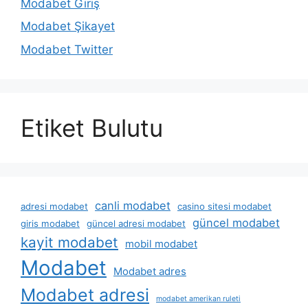
Modabet Giriş
Modabet Şikayet
Modabet Twitter
Etiket Bulutu
canli modabet
adresi modabet
casino sitesi modabet
güncel modabet
giris modabet
güncel adresi modabet
kayit modabet
mobil modabet
Modabet
Modabet adres
Modabet adresi
modabet amerikan ruleti