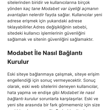
sitelerinden biridir ve kullanıcılarına birçok
yönden
kaç tane Modabet var üyeliği açmanın
avantajları nelerdir
fayda sağlar. Kullanıcılar yeni
adrese erişmek için yukarıdaki adrese
tıklayabilirler.Adres değişikliğinin sebebi,
sitedeki kullanıcı işlemlerinin güvenliğini
sağlamak ve sitenin güvenliğini sağlamaktır.
Modabet İle Nasıl Bağlantı
Kurulur
Eski siteye bağlanmaya çalışmak, siteye erişim
engellendiği için sonuç vermeyecektir. Sonuç
olarak, eski web sitelerini deneyen kullanıcılar,
hata yapma ve endişe gibi
Modabet i̇le nasıl
bağlantı kurulur
sorunlarla karşılaşırlar. Eski ve
yeni site arasında bir fark görmemeniz için size