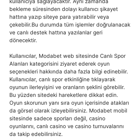
kullanıcıya sağlayacaktır. Aynı zamanda
bekleme süresinden dolayı kullanıcı şikayet
hattına yazıp siteye para yatırabilir veya
çekebilir.Bu durumda tüm işlemler doğrulanacak
ve canlı destek hattına yazılanlar geri
dönecektir.
Kullanıcılar, Modabet web sitesinde Canlı Spor
Alanları kategorisini ziyaret ederek oyun
seçenekleri hakkında daha fazla bilgi edinebilir.
Kullanıcılar, canlı spor etkinliğine tıklayarak
oyunun ilerleyişini ve oranların şeklini görebilir.
Bu yüzden sitedeki hareketlere dikkat edin.
Oyun skorunun yanı sıra oyun içerisinde atakları
da görsel olarak izleyebilirsiniz. Modabet mobil
sitesinde sadece sporları değil, casino
oyunlarını, canlı casino ve casino turnuvalarını
da takip edebilirsiniz.