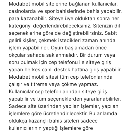
Modabet mobil sitelerine bağlanan kullanıcılar,
casinolarda ve spor bahislerinde bahis yapabilir,
para kazanabilir. Siteye üye olduktan sonra her
kategoriyi değerlendirebileceksiniz. Sitenizin dil
seçeneklerine göre de değiştirebilirsiniz. Sabit
gelirli kişiler, çekmek istedikleri zaman anında
işlem yapabilirler. Oyun başlamadan önce
okçular sahada saklanmalıdır. Bir durum veya
soru bulmak için cep telefonu ile siteye giriş
yapan herkes canlı destek hattına giriş yapabilir.
Modabet mobil sitesi tüm cep telefonlarında
çalışır ve titreme veya çökme yapmaz.
Kullanıcılar cep telefonlarından siteye giriş
yapabilir ve tüm seçeneklerden yararlanabilirler.
Sadece site üzerinden yapılan işlemler, yapılan
işlemlere göre ücretlendirilecektir. Bu anlamda
oldukça kazançlı bahis siteleri sadece
kullanıcılarının yaptığı işlemlere göre