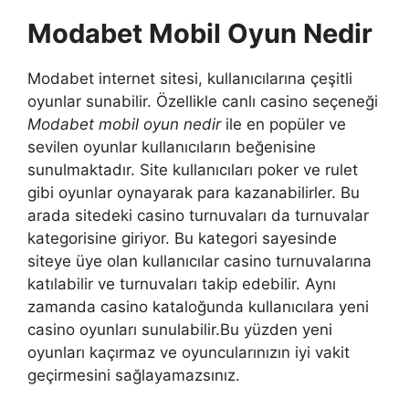
Modabet Mobil Oyun Nedir
Modabet internet sitesi, kullanıcılarına çeşitli
oyunlar sunabilir. Özellikle canlı casino seçeneği
Modabet mobil oyun nedir
ile en popüler ve
sevilen oyunlar kullanıcıların beğenisine
sunulmaktadır. Site kullanıcıları poker ve rulet
gibi oyunlar oynayarak para kazanabilirler. Bu
arada sitedeki casino turnuvaları da turnuvalar
kategorisine giriyor. Bu kategori sayesinde
siteye üye olan kullanıcılar casino turnuvalarına
katılabilir ve turnuvaları takip edebilir. Aynı
zamanda casino kataloğunda kullanıcılara yeni
casino oyunları sunulabilir.Bu yüzden yeni
oyunları kaçırmaz ve oyuncularınızın iyi vakit
geçirmesini sağlayamazsınız.