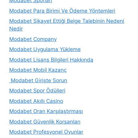
Modabet Sporları
Modabet Para Birimi Ve Ödeme Yöntemleri
Modabet Şikayet Ettiği Belge Talebinin Nedeni
Nedir
Modabet Company
Modabet Uygulama Yükleme
Modabet Lisans Bilgileri Hakkında
Modabet Mobil Kazanç
Modabet Girişte Sorun
Modabet Spor Ödülleri
Modabet Akıllı Casino
Modabet Oran Karşılaştırması
Modabet Güvenlik Korsanları
Modabet Profesyonel Oyunlar