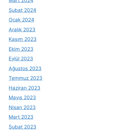
Mart 2024
Şubat 2024
Ocak 2024
Aralık 2023
Kasım 2023
Ekim 2023
Eylül 2023
Ağustos 2023
Temmuz 2023
Haziran 2023
Mayıs 2023
Nisan 2023
Mart 2023
Şubat 2023