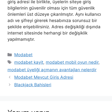
giriş adresi ile birlikte, üyelerin siteye giriş
bilgilerinin güvenilir olması için tüm güvenlik
önlemleri üst düzeye çıkarılmıştır. Aynı kullanıcı
adı ve şifreyi girerek hesabınıza sorunsuz bir
şekilde erişebilirsiniz. Adres değişikliği dışında
internet sitesinde herhangi bir değişiklik
yapılmamıştır.
Kategoriler
Modabet
Etiketler
modabet kayit
,
modabet mobil oyun nedir
,
modabet üyeliği açmanın avantajları nelerdir
Modabet Mevcut Giriş Adresi
Blackjack Bahisleri