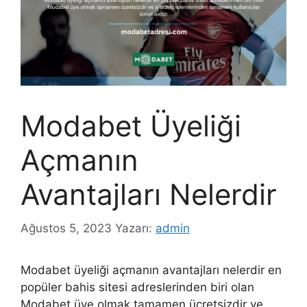
Modabet Üyeliği
Açmanın
Avantajları Nelerdir
Ağustos 5, 2023
Yazarı:
admin
Modabet üyeliği açmanın avantajları nelerdir en
popüler bahis sitesi adreslerinden biri olan
Modabet üye olmak tamamen ücretsizdir ve