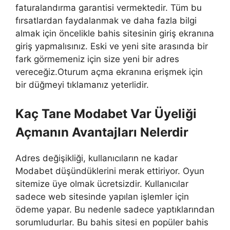
faturalandırma garantisi vermektedir. Tüm bu
fırsatlardan faydalanmak ve daha fazla bilgi
almak için öncelikle bahis sitesinin giriş ekranına
giriş yapmalısınız. Eski ve yeni site arasında bir
fark görmemeniz için size yeni bir adres
vereceğiz.Oturum açma ekranına erişmek için
bir düğmeyi tıklamanız yeterlidir.
Kaç Tane Modabet Var Üyeliği
Açmanın Avantajları Nelerdir
Adres değişikliği, kullanıcıların ne kadar
Modabet düşündüklerini merak ettiriyor. Oyun
sitemize üye olmak ücretsizdir. Kullanıcılar
sadece web sitesinde yapılan işlemler için
ödeme yapar. Bu nedenle sadece yaptıklarından
sorumludurlar. Bu bahis sitesi en popüler bahis