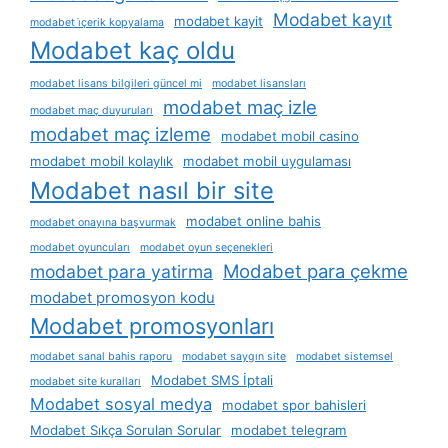
Modabet kayıt
modabet kayit
modabet i̇çerik kopyalama
Modabet kaç oldu
modabet lisans bilgileri güncel mi
modabet lisansları
modabet maç izle
modabet maç duyuruları
modabet maç izleme
modabet mobil casino
modabet mobil kolaylık
modabet mobil uygulaması
Modabet nasıl bir site
modabet online bahis
modabet onayına başvurmak
modabet oyuncuları
modabet oyun seçenekleri
Modabet para çekme
modabet para yatirma
modabet promosyon kodu
Modabet promosyonları
modabet sanal bahis raporu
modabet saygın site
modabet sistemsel
Modabet SMS İptali
modabet site kuralları
Modabet sosyal medya
modabet spor bahisleri
Modabet Sıkça Sorulan Sorular
modabet telegram