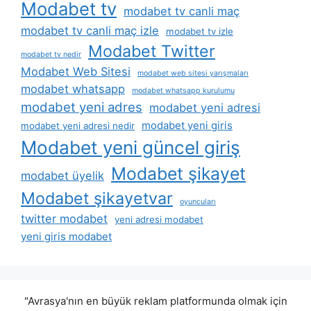
Modabet tv
modabet tv canli maç
modabet tv canli maç izle
modabet tv izle
Modabet Twitter
modabet tv nedir
Modabet Web Sitesi
modabet web sitesi yarışmaları
modabet whatsapp
modabet whatsapp kurulumu
modabet yeni adres
modabet yeni adresi
modabet yeni giris
modabet yeni adresi nedir
Modabet yeni güncel giriş
Modabet şikayet
modabet üyelik
Modabet şikayetvar
oyuncuları
twitter modabet
yeni adresi modabet
yeni giris modabet
"Avrasya'nın en büyük reklam platformunda olmak için