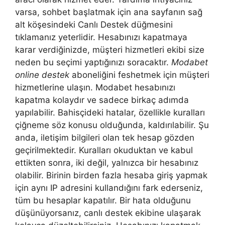
varsa, sohbet başlatmak için ana sayfanın sağ
alt köşesindeki Canlı Destek düğmesini
tıklamanız yeterlidir. Hesabınızı kapatmaya
karar verdiğinizde, müşteri hizmetleri ekibi size
neden bu seçimi yaptığınızı soracaktır.
Modabet
online destek
aboneliğini feshetmek için müşteri
hizmetlerine ulaşın. Modabet hesabınızı
kapatma kolaydır ve sadece birkaç adımda
yapılabilir. Bahisçideki hatalar, özellikle kuralları
çiğneme söz konusu olduğunda, kaldırılabilir. Şu
anda, iletişim bilgileri olan tek hesap gözden
geçirilmektedir. Kuralları okuduktan ve kabul
ettikten sonra, iki değil, yalnızca bir hesabınız
olabilir. Birinin birden fazla hesaba giriş yapmak
için aynı IP adresini kullandığını fark ederseniz,
tüm bu hesaplar kapatılır. Bir hata olduğunu
düşünüyorsanız, canlı destek ekibine ulaşarak