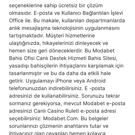
seçeneklerine sahip ücretsiz bir çözüm
olmasıdır. E-posta ve Kullanıcı Bağlantıları İşlevi
Office ile. Bu makale, kullanılan departmanlarda
anlık mesajlaşma teknolojisinin uygulanmasını
tartışmaktadır. Müşteri hizmetlerine
ulaştığınızda, hikayelerinizi dinleyecek ve
hemen size geri döneceklerdir. Bu Modabet
Bahis Ofisi Canlı Destek Hizmeti Bahis Sitesi,
yasadışı bahisçilerin ihtiyaçlarını karşılamak için
tasarlanmıştır ve bu da daha da etkili hale
getirir. Uygulamayı iPhone veya Android
telefonunuzdan indirebilirsiniz. E -posta
adresinizi de kullanabilirsiniz. Sorunuzu tekrar
sormanız gerekiyorsa, mevcut Modabet e-posta
adresinizi Canlı Casino Ruleti e-posta adresi
seçebilirsiniz: Modabet.Com. Bu belgeler
sorunlarınızı çözmenin anahtarını tutar ve
ihtiyacınız olan cevapları hemen kolayca