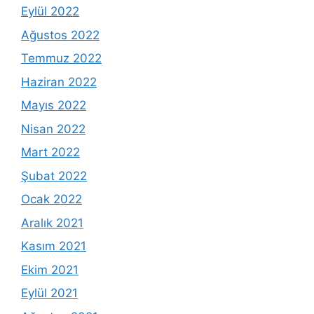
Eylül 2022
Ağustos 2022
Temmuz 2022
Haziran 2022
Mayıs 2022
Nisan 2022
Mart 2022
Şubat 2022
Ocak 2022
Aralık 2021
Kasım 2021
Ekim 2021
Eylül 2021