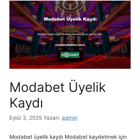
Modabet Üyelik
Kaydı
Eylül 3, 2025
Yazarı:
admin
Modabet üyelik kaydı Modabet kaydetmek için