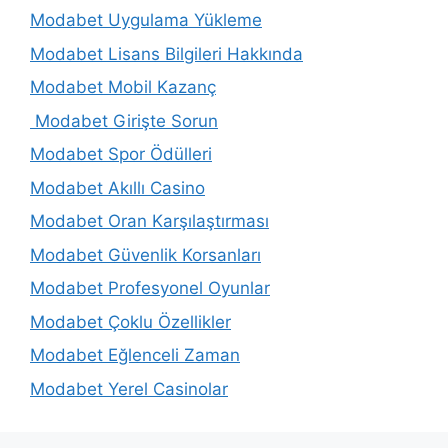
Modabet Uygulama Yükleme
Modabet Lisans Bilgileri Hakkında
Modabet Mobil Kazanç
Modabet Girişte Sorun
Modabet Spor Ödülleri
Modabet Akıllı Casino
Modabet Oran Karşılaştırması
Modabet Güvenlik Korsanları
Modabet Profesyonel Oyunlar
Modabet Çoklu Özellikler
Modabet Eğlenceli Zaman
Modabet Yerel Casinolar