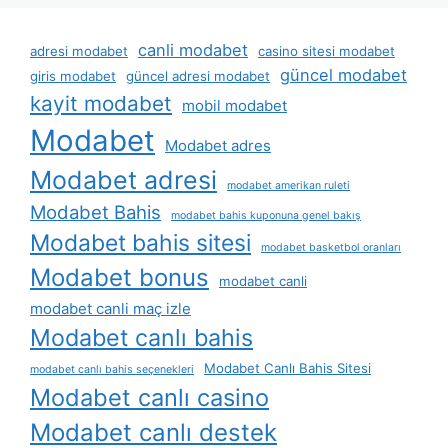
canli modabet
adresi modabet
casino sitesi modabet
güncel modabet
giris modabet
güncel adresi modabet
kayit modabet
mobil modabet
Modabet
Modabet adres
Modabet adresi
modabet amerikan ruleti
Modabet Bahis
modabet bahis kuponuna genel bakış
Modabet bahis sitesi
modabet basketbol oranları
Modabet bonus
modabet canli
modabet canli maç izle
Modabet canlı bahis
Modabet Canlı Bahis Sitesi
modabet canlı bahis seçenekleri
Modabet canlı casino
Modabet canlı destek