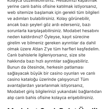
kolayca düzeltebilirsiniz. Hesabınızı kapatmak
yerine canlı bahis ofisine katılmak istiyorsanız,
web sitemize başlamak için gerekli tüm bilgileri
ve adımları bulabilirsiniz. Kolay görünebilir,
ancak bazı şeyleri göz ardı ederseniz, bazı
sorunlarla karşılaşabilirsiniz. Modabet hesabını
neden kaldırdınız? Öyleyse, kayıt sürecine
girelim ve bilmeniz gereken ayrıntılar da dahil
olmak üzere A’dan Z’ye tüm harfleri keşfedelim.
Canlı bahislerle ilgileniyorsanız, size site
hakkında bazı hızlı ayrıntılar sağlayabiliriz.
Bunun da ötesinde, herkesin patlaması
sağlayacak büyük bir casino oyunları ve canlı
casino kataloğu üzerinde çalışıyoruz! Tüm
avantajlardan yararlanmak istiyorsanız,
Modabet giriş bilgilerinizi yukarıdaki bağlantıdan
alıp canlı bahis ofisine kolayca erişebilirsiniz.