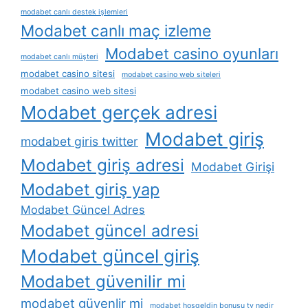
modabet canlı destek işlemleri
Modabet canlı maç izleme
Modabet casino oyunları
modabet canlı müşteri
modabet casino sitesi
modabet casino web siteleri
modabet casino web sitesi
Modabet gerçek adresi
Modabet giriş
modabet giris twitter
Modabet giriş adresi
Modabet Girişi
Modabet giriş yap
Modabet Güncel Adres
Modabet güncel adresi
Modabet güncel giriş
Modabet güvenilir mi
modabet güvenlir mi
modabet hoşgeldin bonusu tv nedir