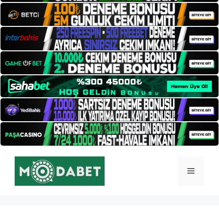
İçeriğe
atla
Menü