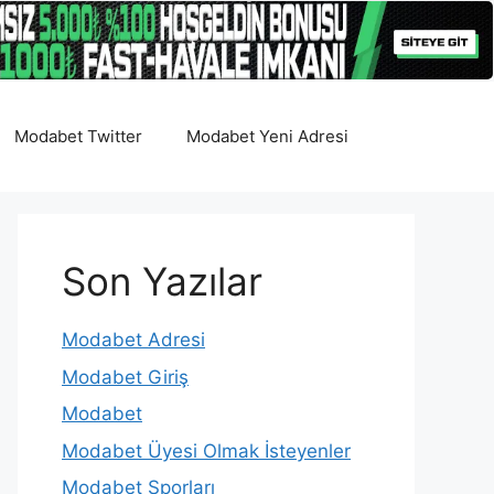
Modabet Twitter
Modabet Yeni Adresi
Son Yazılar
Modabet Adresi
Modabet Giriş
Modabet
Modabet Üyesi Olmak İsteyenler
Modabet Sporları