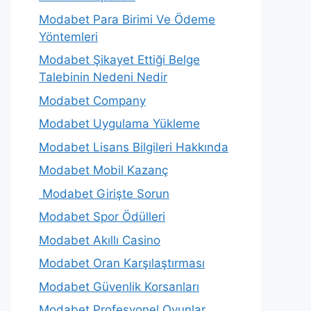
Modabet Para Birimi Ve Ödeme
Yöntemleri
Modabet Şikayet Ettiği Belge
Talebinin Nedeni Nedir
Modabet Company
Modabet Uygulama Yükleme
Modabet Lisans Bilgileri Hakkında
Modabet Mobil Kazanç
Modabet Girişte Sorun
Modabet Spor Ödülleri
Modabet Akıllı Casino
Modabet Oran Karşılaştırması
Modabet Güvenlik Korsanları
Modabet Profesyonel Oyunlar