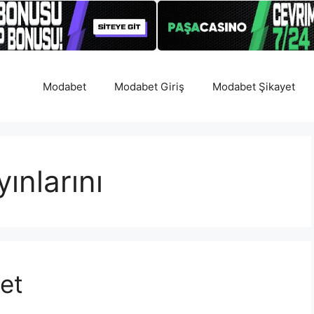
Modabet
Modabet Giriş
Modabet Şikayet
nlarını
et