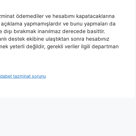
zminat ödemediler ve hesabımı kapatacaklarına
ak açıklama yapmamışlardır ve bunu yapmaları da
e dışı bırakmak inanılmaz derecede basittir.
anlı destek ekibine ulaştıktan sonra hesabınız
k yeterli değildir, gerekli veriler ilgili departman
dabet tazminat sorunu