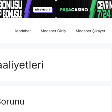
Modabet
Modabet Giriş
Modabet Şikayet
liyetleri
Sorunu