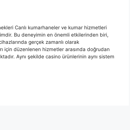
ekleri Canlı kumarhaneler ve kumar hizmetleri
yimdir. Bu deneyimin en önemli etkilerinden biri,
 cihazlarında gerçek zamanlı olarak
arı için düzenlenen hizmetler arasında doğrudan
ktadır. Aynı şekilde casino ürünlerinin aynı sistem