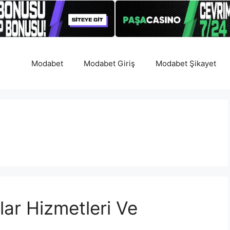
Modabet
Modabet Giriş
Modabet Şikayet
ar Hizmetleri Ve