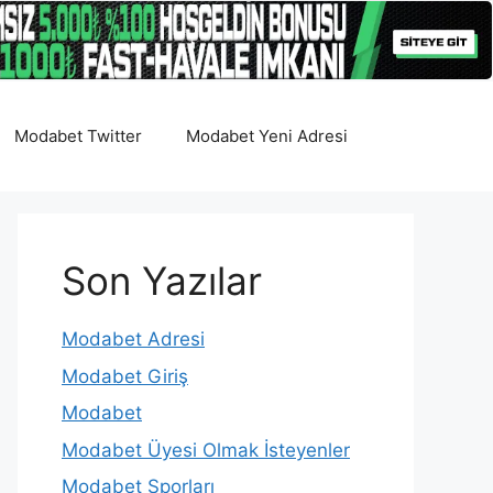
Modabet Twitter
Modabet Yeni Adresi
Son Yazılar
Modabet Adresi
Modabet Giriş
Modabet
Modabet Üyesi Olmak İsteyenler
Modabet Sporları