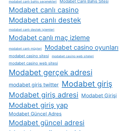
Modabet Canlı Bahis Sitesi
modabet canlı bahis seçenekleri
Modabet canlı casino
Modabet canlı destek
modabet canlı destek işlemleri
Modabet canlı maç izleme
Modabet casino oyunları
modabet canlı müşteri
modabet casino sitesi
modabet casino web siteleri
modabet casino web sitesi
Modabet gerçek adresi
Modabet giriş
modabet giris twitter
Modabet giriş adresi
Modabet Girişi
Modabet giriş yap
Modabet Güncel Adres
Modabet güncel adresi