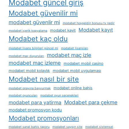
Modabet güncel giriş
Modabet güvenilir mi
modabet güvenlir mi
modabet hoşgeldin bonusu tv nedir
Modabet kayıt
modabet kayit
modabet i̇çerik kopyalama
Modabet kaç oldu
modabet lisans bilgileri güncel mi
modabet lisansları
modabet maç izle
modabet maç duyuruları
modabet maç izleme
modabet mobil casino
modabet mobil kolaylık
modabet mobil uygulaması
Modabet nasıl bir site
modabet online bahis
modabet onayına başvurmak
modabet oyuncuları
modabet oyun seçenekleri
Modabet para çekme
modabet para yatirma
modabet promosyon kodu
Modabet promosyonları
modabet sanal bahis raporu
modabet saygın site
modabet sistemsel