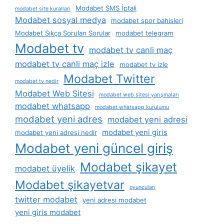
Modabet SMS İptali
modabet site kuralları
Modabet sosyal medya
modabet spor bahisleri
Modabet Sıkça Sorulan Sorular
modabet telegram
Modabet tv
modabet tv canli maç
modabet tv canli maç izle
modabet tv izle
Modabet Twitter
modabet tv nedir
Modabet Web Sitesi
modabet web sitesi yarışmaları
modabet whatsapp
modabet whatsapp kurulumu
modabet yeni adres
modabet yeni adresi
modabet yeni giris
modabet yeni adresi nedir
Modabet yeni güncel giriş
Modabet şikayet
modabet üyelik
Modabet şikayetvar
oyuncuları
twitter modabet
yeni adresi modabet
yeni giris modabet