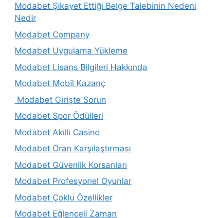
Modabet Şikayet Ettiği Belge Talebinin Nedeni
Nedir
Modabet Company
Modabet Uygulama Yükleme
Modabet Lisans Bilgileri Hakkında
Modabet Mobil Kazanç
Modabet Girişte Sorun
Modabet Spor Ödülleri
Modabet Akıllı Casino
Modabet Oran Karşılaştırması
Modabet Güvenlik Korsanları
Modabet Profesyonel Oyunlar
Modabet Çoklu Özellikler
Modabet Eğlenceli Zaman